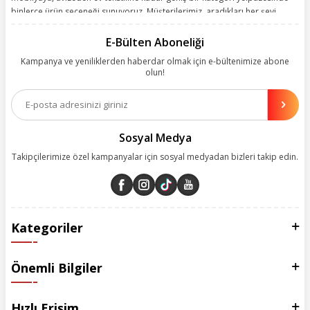
binlerce ürün seçeneği sunuyoruz. Müşterilerimiz, aradıkları her şeyi
kolayca bularak kusursuz alışveriş deneyiminin keyfini çıkarıyor. Size
kolay, kusursuz ve keyifli bir alışveriş yolculuğu sunarken deneyiminize
E-Bülten Aboneliği
değer katmak için sürekli çalışıyoruz.
Kampanya ve yeniliklerden haberdar olmak için e-bültenimize abone
olun!
Aynı zamanda App uygulamımızı kullanan müşterilerimize özel indirim
olanakları sunuyoruz. Çalışmalarımızı müşterilerimizin memnuniyetini
esas alarak yürütüyoruz.
Sosyal Medya
Takipçilerimize özel kampanyalar için sosyal medyadan bizleri takip edin.
Kategoriler
Önemli Bilgiler
Hızlı Erişim