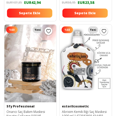
EUR42,94
EUR23,58
EUR107,35
EUR58,95
Sepete Ekle
Sepete Ekle
%
60
Yeni
%
60
Yeni
Sfy Professional
estorilcosmetic
Onarıcı Saç Bakım Maskesi
Abrixim Kemik Iliği Saç Maskesi
Keratin Collagen 500 Ml.
1000 ml 1472583891434455