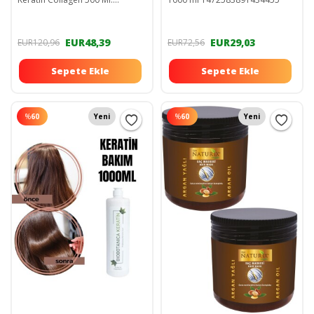
SBU0163
EUR48,39
EUR29,03
EUR120,96
EUR72,56
Sepete Ekle
Sepete Ekle
%
60
Yeni
%
60
Yeni