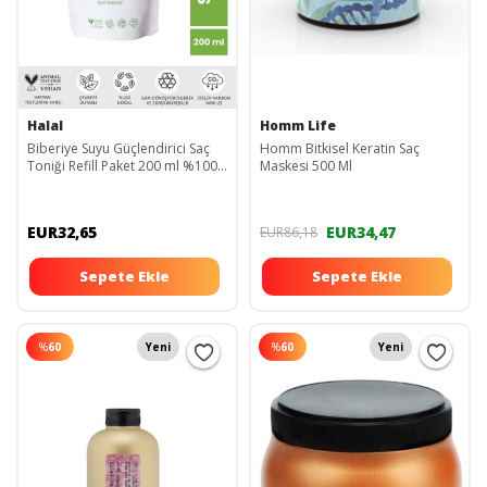
Halal
Homm Life
Biberiye Suyu Güçlendirici Saç
Homm Bitkisel Keratin Saç
Toniği Refill Paket 200 ml %100
Maskesi 500 Ml
Doğal Ve Saf
EUR32,65
EUR34,47
EUR86,18
Sepete Ekle
Sepete Ekle
%
60
Yeni
%
60
Yeni