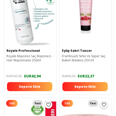
Royale Professional
Eyüp Sabri Tuncer
Royale Mayonez Saç Mayonezi -
Frambuazlı Sirke Ve Süper Saç
Hair Mayonnaise 250ml
Bakım Maskesi 250 ml
EUR42,94
EUR22,37
EUR107,35
EUR55,93
Sepete Ekle
Sepete Ekle
%
60
Yeni
%
60
Yeni