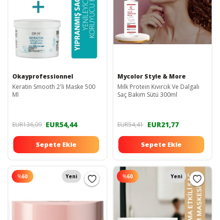
Okayprofessionnel
Mycolor Style & More
Keratin Smooth 2'li Maske 500
Milk Protein Kıvırcık Ve Dalgalı
Ml
Saç Bakım Sütü 300ml
EUR54,44
EUR21,77
EUR136,09
EUR54,41
Sepete Ekle
Sepete Ekle
%
60
Yeni
%
60
Yeni