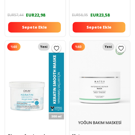
Saç Bakım Maskesi
EUR22,98
EUR23,58
EUR57,44
EUR58,95
Sepete Ekle
Sepete Ekle
%
60
Yeni
%
60
Yeni