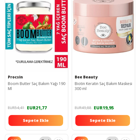
Procsin
Bee Beauty
Boom Butter Saç Bakım Yağı 190
Biotin Keratin Saç Bakım Maskesi
Ml
300 ml
EUR21,77
EUR19,95
EUR54,41
EUR49,88
Sepete Ekle
Sepete Ekle