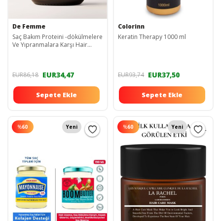
De Femme
Colorinn
Saç Bakım Proteini -dökülmelere
Keratin Therapy 1000 ml
Ve Yıpranmalara Karşı Hair
Profosyonel Saç Bakımı Özel
Ürün
EUR34,47
EUR37,50
EUR86,18
EUR93,74
Sepete Ekle
Sepete Ekle
%
60
Yeni
%
60
Yeni