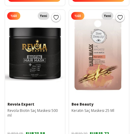
%
60
Yeni
%
60
Yeni
Revola Expert
Bee Beauty
Revola Biotin Saç Maskesi 500
Keratin Saç Maskesi 25 Ml
ml
EUR23,58
EUR15,72
EUR58,95
EUR39,29