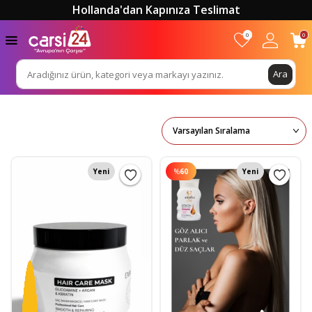
Hollanda'dan Kapınıza Teslimat
0
0
Ara
Yeni
%
60
Yeni