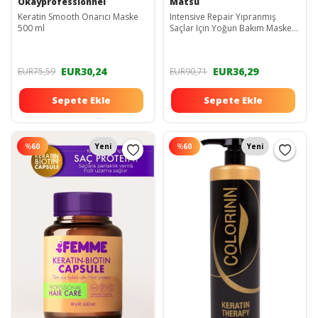
Okayprofessionnel
Matsu
Keratin Smooth Onarıcı Maske
Intensive Repair Yıpranmış
500 ml
Saçlar Için Yoğun Bakım Maskesi
350ml
EUR30,24
EUR36,29
EUR75,59
EUR90,71
Sepete Ekle
Sepete Ekle
%
60
Yeni
%
60
Yeni