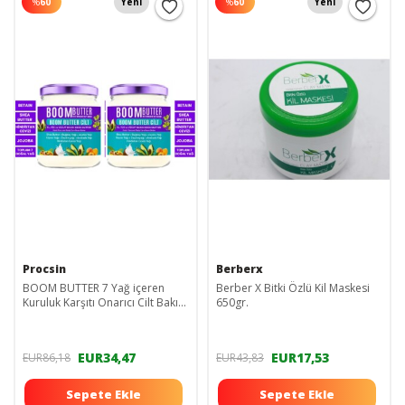
%
60
Yeni
%
60
Yeni
Procsin
Berberx
BOOM BUTTER 7 Yağ içeren
Berber X Bitki Özlü Kil Maskesi
Kuruluk Karşıtı Onarıcı Cilt Bakım
650gr.
Yağı 190 ml
EUR34,47
EUR17,53
EUR86,18
EUR43,83
Sepete Ekle
Sepete Ekle