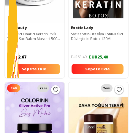
Embeauty
Exotic Lady
Besleyici Onarıcı Keratin Etkili
Saç Keratin-Brezilya Fönü-Kalıcı
Yoğun Saç Bakım Maskesi 500
Düzleştirici Botox 120ML
ml
EUR22,67
EUR25,40
EUR63,49
Sepete Ekle
Sepete Ekle
%
60
Yeni
Yeni