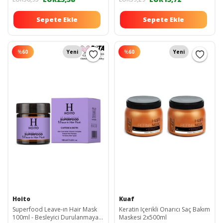
Sepete Ekle
Sepete Ekle
%
60
Yeni
%
60
Yeni
Hoito
Kuaf
Superfood Leave-ın Hair Mask
Keratin Içerikli Onarıcı Saç Bakım
100ml - Besleyici Durulanmayan
Maskesi 2x500ml