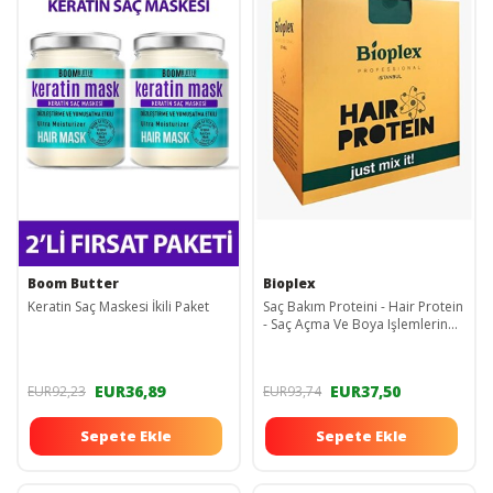
Boom Butter
Bioplex
Keratin Saç Maskesi İkili Paket
Saç Bakım Proteini - Hair Protein
- Saç Açma Ve Boya Işlemlerinde
Yıpranmalara Karşı Özel Ürün
500gr
EUR36,89
EUR37,50
EUR92,23
EUR93,74
Sepete Ekle
Sepete Ekle