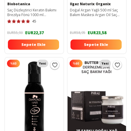
Biobotanica
Ilgaz Naturix Organix
Saç Düzleştirici Keratin Bakımı
Doğal Argan Yağlı 500 ml Saç
Brezilya Fönü 1000 ml
Bakım Maskesi Argan Oil Saç
BBTNCTK001
Maskesi Nem Bombası Saç
45
Bakımı 2'li Argan
86974472980962
EUR22,37
EUR23,58
EUR55,93
EUR58,95
Sepete Ekle
Sepete Ekle
%
60
Yeni
%
60
Yeni