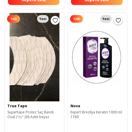
%
60
Yeni
%
60
Yeni
True Tape
Nova
Supertape Protez Saç Bandı
Expert Brezilya Keratin 1000 ml
Oval ("cc" )36 Adet beyaz
1789