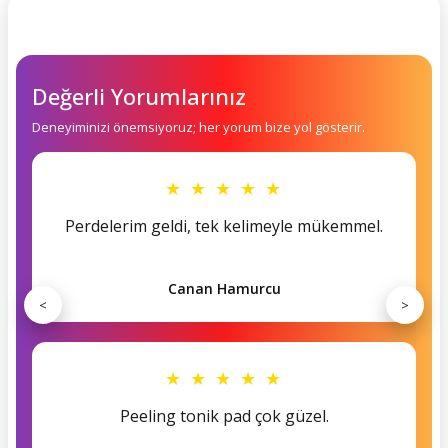
Değerli Yorumlarınız
Deneyiminizi önemsiyoruz; her yorum bize yol gösterir.
★ ★ ★ ★ ★
Perdelerim geldi, tek kelimeyle mükemmel.
Canan Hamurcu
<
>
★ ★ ★ ★ ★
Peeling tonik pad çok güzel.