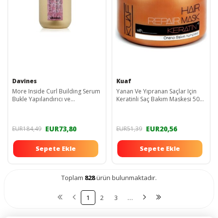
Davines
Kuaf
More Inside Curl Building Serum
Yanan Ve Yıpranan Saçlar Için
Bukle Yapılandırıcı ve
Keratinli Saç Bakım Maskesi 500
Şekillendirici Serum 250
Ml
mlnoonline44551215
EUR73,80
EUR20,56
EUR184,49
EUR51,39
Sepete Ekle
Sepete Ekle
Toplam
828
ürün bulunmaktadır.
1
2
3
…