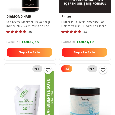
DIAMOND HAIR
Phrau
Saç Kremi Maskesi - Isıya Karşı
Butter Plus Derinlemesine Saç
Koruyucu 7-24 Yumuşatıcı Etki -
Bakım Yağı (15 Doğal Yağ Içeren
Kolajen, Argan, Keratin, Shea
Besleyici Ve Güçlendirici Formül)
30
30
Butter MASK
PHR2021028
EUR32,66
EUR24,19
EUR81,64
EUR60,46
Sepete Ekle
Sepete Ekle
Yeni
%
60
Yeni