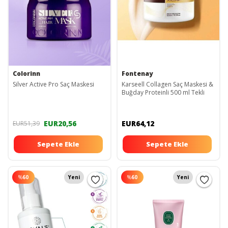
Colorinn
Fontenay
Silver Active Pro Saç Maskesi
Karseell Collagen Saç Maskesi &
Buğday Proteinli 500 ml Tekli
EUR20,56
EUR64,12
EUR51,39
Sepete Ekle
Sepete Ekle
%
60
Yeni
%
60
Yeni