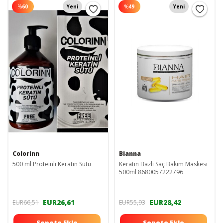
%
60
Yeni
%
49
Yeni
Colorinn
Bianna
500 ml Proteinli Keratin Sütü
Keratin Bazlı Saç Bakım Maskesi
500ml 8680057222796
EUR26,61
EUR28,42
EUR66,51
EUR55,93
Sepete Ekle
Sepete Ekle