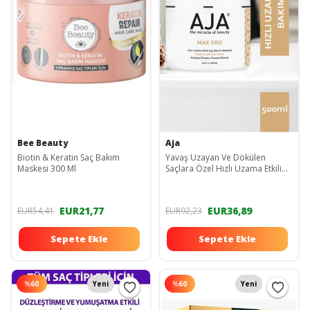
Bee Beauty
Aja
Biotin & Keratin Saç Bakım
Yavaş Uzayan Ve Dökülen
Maskesi 300 Ml
Saçlara Özel Hızlı Uzama Etkili
Saç Bakım Maskesi Max Gro
500ml
EUR21,77
EUR36,89
EUR54,41
EUR92,23
Sepete Ekle
Sepete Ekle
%
60
Yeni
%
60
Yeni