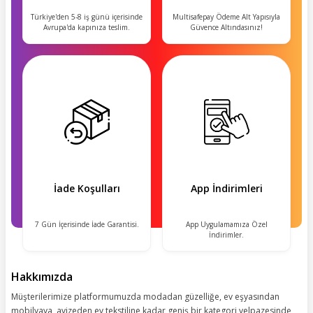
Türkiye'den 5-8 iş günü içerisinde
Multisafepay Ödeme Alt Yapısıyla
Avrupa'da kapınıza teslim.
Güvence Altındasınız!
İade Koşulları
App İndirimleri
7 Gün İçerisinde İade Garantisi.
App Uygulamamıza Özel
İndirimler.
Hakkımızda
Müşterilerimize platformumuzda modadan güzelliğe, ev eşyasından
mobilyaya, avizeden ev tekstiline kadar geniş bir kategori yelpazesinde