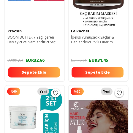
Procsin
La Rachel
BOOM BUTTER 7 Yağ içeren
İpeksi Yumuşacık Saçlar &
Besleyici ve Nemlendirici Saç
Canlandırıcı Etkili Onarım
Bakım Yağı - Mayonnaise
Terapisi
Besleyici Saç Maskesi
EUR32,66
EUR31,45
EUR81,64
EUR78,61
Sepete Ekle
Sepete Ekle
%
60
Yeni
%
60
Yeni