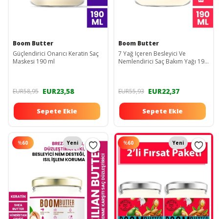
Boom Butter
Boom Butter
Güçlendirici Onarıcı Keratin Saç
7 Yağ Içeren Besleyici Ve
Maskesi 190 ml
Nemlendirici Saç Bakım Yağı 190
ml
EUR23,58
EUR22,37
EUR58,95
EUR55,93
Sepete Ekle
Sepete Ekle
%
60
Yeni
%
60
Yeni