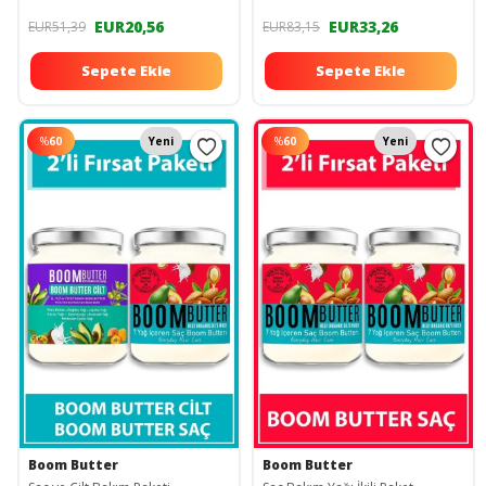
EUR20,56
EUR33,26
EUR51,39
EUR83,15
Sepete Ekle
Sepete Ekle
%
60
Yeni
%
60
Yeni
Boom Butter
Boom Butter