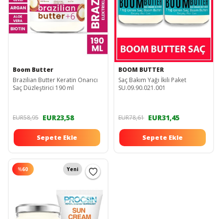
Boom Butter
BOOM BUTTER
Brazilian Butter Keratin Onarıcı
Saç Bakım Yağı İkili Paket
Saç Düzleştirici 190 ml
SU.09.90.021.001
EUR23,58
EUR31,45
EUR58,95
EUR78,61
Sepete Ekle
Sepete Ekle
%
60
Yeni