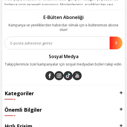
binlerce ürün seçeneği sunuyoruz. Müşterilerimiz, aradıkları her şeyi
kolayca bularak kusursuz alışveriş deneyiminin keyfini çıkarıyor. Size
kolay, kusursuz ve keyifli bir alışveriş yolculuğu sunarken deneyiminize
E-Bülten Aboneliği
değer katmak için sürekli çalışıyoruz.
Kampanya ve yeniliklerden haberdar olmak için e-bültenimize abone
olun!
Aynı zamanda App uygulamımızı kullanan müşterilerimize özel indirim
olanakları sunuyoruz. Çalışmalarımızı müşterilerimizin memnuniyetini
esas alarak yürütüyoruz.
Sosyal Medya
Takipçilerimize özel kampanyalar için sosyal medyadan bizleri takip edin.
Kategoriler
Önemli Bilgiler
Hızlı Erişim