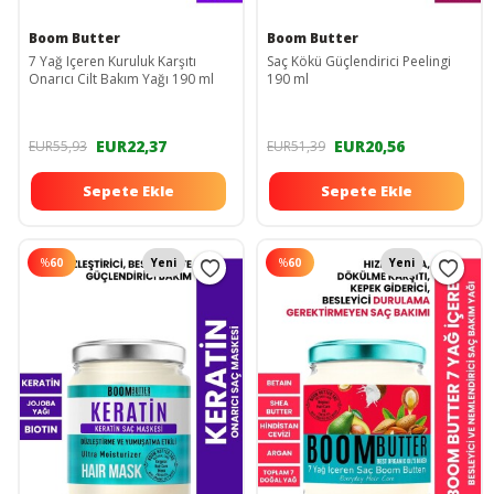
Boom Butter
Boom Butter
7 Yağ Içeren Kuruluk Karşıtı
Saç Kökü Güçlendirici Peelingi
Onarıcı Cilt Bakım Yağı 190 ml
190 ml
EUR22,37
EUR20,56
EUR55,93
EUR51,39
Sepete Ekle
Sepete Ekle
%
60
Yeni
%
60
Yeni