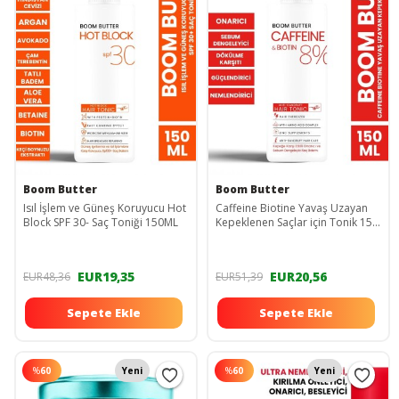
Boom Butter
Boom Butter
Isıl İşlem ve Güneş Koruyucu Hot
Caffeine Biotine Yavaş Uzayan
Block SPF 30- Saç Toniği 150ML
Kepeklenen Saçlar için Tonik 150
ML
EUR19,35
EUR20,56
EUR48,36
EUR51,39
Sepete Ekle
Sepete Ekle
%
60
Yeni
%
60
Yeni