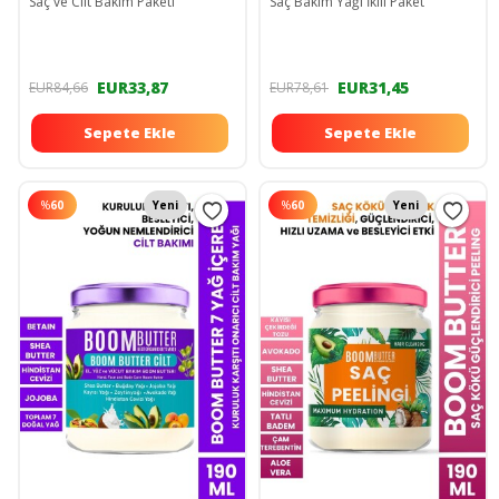
Saç ve Cilt Bakım Paketi
Saç Bakım Yağı İkili Paket
EUR33,87
EUR31,45
EUR84,66
EUR78,61
Sepete Ekle
Sepete Ekle
%
60
Yeni
%
60
Yeni