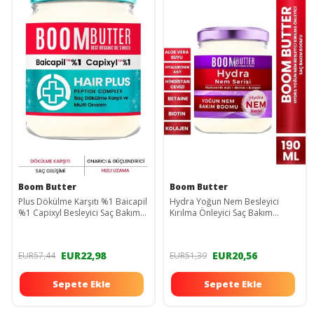
Boom Butter
Boom Butter
Plus Dökülme Karşıtı %1 Baicapil
Hydra Yoğun Nem Besleyici
%1 Capixyl Besleyici Saç Bakım
Kırılma Önleyici Saç Bakım
Yağı 190 ml
Boom'u 190 ml
EUR22,98
EUR20,56
EUR57,44
EUR51,39
Sepete Ekle
Sepete Ekle