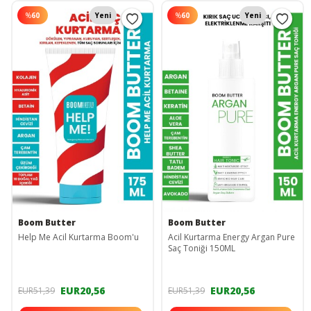
%
60
Yeni
%
60
Yeni
Boom Butter
Boom Butter
Help Me Acil Kurtarma Boom'u
Acil Kurtarma Energy Argan Pure
Saç Toniği 150ML
EUR20,56
EUR20,56
EUR51,39
EUR51,39