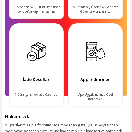
Türkiye'den 5-8 iş günü içerisinde
Multisafepay Ödeme Alt Yapısıyla
Avrupa'da kapınıza teslim.
Güvence Altındasınız!
İade Koşulları
App İndirimleri
7 Gün İçerisinde İade Garantisi.
App Uygulamamıza Özel
İndirimler.
Hakkımızda
Müşterilerimize platformumuzda modadan güzelliğe, ev eşyasından
mobilyaya, avizeden ev tekstiline kadar geniş bir kategori yelpazesinde