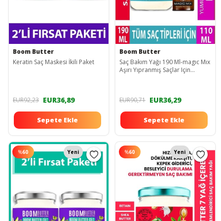
Boom Butter
Boom Butter
Keratin Saç Maskesi İkili Paket
Saç Bakım Yağı 190 Ml-magıc Mıx
Aşırı Yıpranmış Saçlar Için
Keratin Yağı 110 Ml
EUR36,89
EUR36,29
EUR92,23
EUR90,71
Sepete Ekle
Sepete Ekle
%
60
Yeni
%
60
Yeni