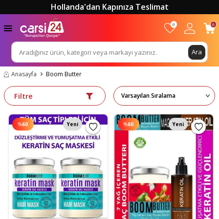
Hollanda'dan Kapınıza Teslimat
0
0
Ara
Anasayfa
Boom Butter
Filtre
%
60
Yeni
%
60
Yeni