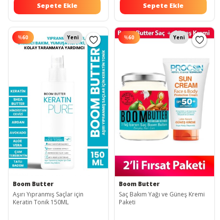
Sepete Ekle
Sepete Ekle
%
60
Yeni
%
60
Yeni
Boom Butter
Boom Butter
Aşırı Yıpranmış Saçlar için
Saç Bakım Yağı ve Güneş Kremi
Keratin Tonik 150ML
Paketi