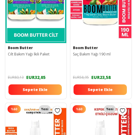
Boom Butter
Boom Butter
Cilt Bakım Yağı İkili Paket
Saç Bakım Yağı 190 ml
EUR32,05
EUR23,58
EUR80,13
EUR58,95
Sepete Ekle
Sepete Ekle
%
60
Yeni
%
60
Yeni