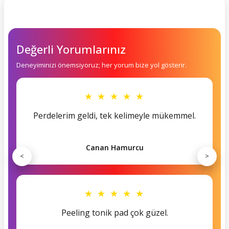
Değerli Yorumlarınız
Deneyiminizi önemsiyoruz; her yorum bize yol gösterir.
★ ★ ★ ★ ★
Perdelerim geldi, tek kelimeyle mükemmel.
Canan Hamurcu
<
>
★ ★ ★ ★ ★
Peeling tonik pad çok güzel.