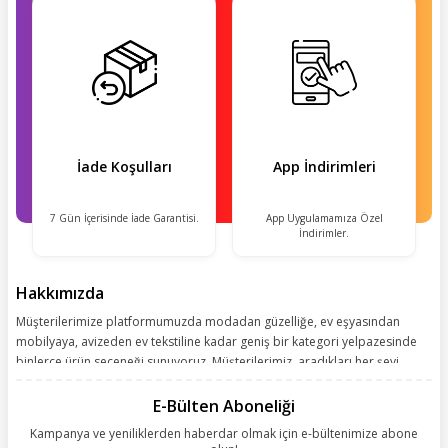
İade Koşulları
App İndirimleri
7 Gün İçerisinde İade Garantisi.
App Uygulamamıza Özel
İndirimler.
Hakkımızda
Müşterilerimize platformumuzda modadan güzelliğe, ev eşyasından
mobilyaya, avizeden ev tekstiline kadar geniş bir kategori yelpazesinde
binlerce ürün seçeneği sunuyoruz. Müşterilerimiz, aradıkları her şeyi
kolayca bularak kusursuz alışveriş deneyiminin keyfini çıkarıyor. Size
kolay, kusursuz ve keyifli bir alışveriş yolculuğu sunarken deneyiminize
E-Bülten Aboneliği
değer katmak için sürekli çalışıyoruz.
Kampanya ve yeniliklerden haberdar olmak için e-bültenimize abone