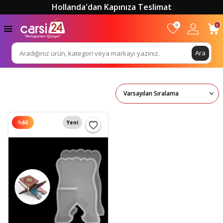
Hollanda'dan Kapınıza Teslimat
0
0
Ara
%
60
Yeni