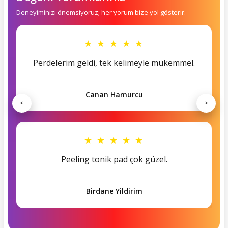
Deneyiminizi önemsiyoruz; her yorum bize yol gösterir.
★ ★ ★ ★ ★
Perdelerim geldi, tek kelimeyle mükemmel.
Canan Hamurcu
<
>
★ ★ ★ ★ ★
Peeling tonik pad çok güzel.
Birdane Yildirim