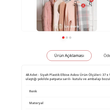
Ürün Açıklaması
Öde
48 Adet - Siyah Plastik Elbise Askısı Ürün Ölçüleri: 37 
ulaştığı şekilde patpata sarılı- kutulu ve ambalajı b
Renk
Materyal