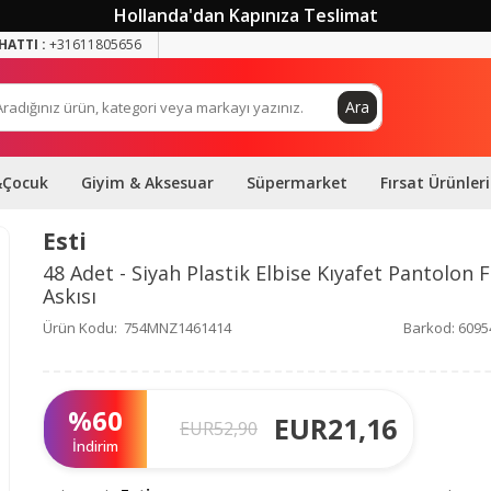
Hollanda'dan Kapınıza Teslimat
HATTI :
+31611805656
Ara
&Çocuk
Giyim & Aksesuar
Süpermarket
Fırsat Ürünleri
Esti
48 Adet - Siyah Plastik Elbise Kıyafet Pantolon F
Askısı
Ürün Kodu:
754MNZ1461414
Barkod:
6095
%
60
EUR
21,16
EUR
52,90
İndirim