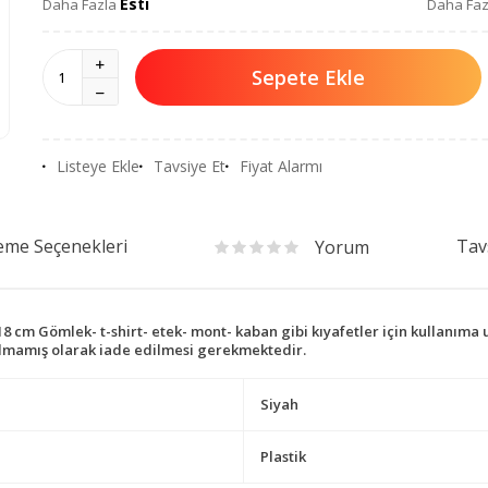
Esti
Daha Fazla
Daha Fa
Sepete Ekle
Listeye Ekle
Tavsiye Et
Fiyat Alarmı
me Seçenekleri
Tav
Yorum
x 18 cm Gömlek- t-shirt- etek- mont- kaban gibi kıyafetler için kullanıma
ozulmamış olarak iade edilmesi gerekmektedir.
Siyah
Plastik