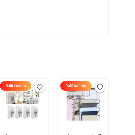
%
60
İndirim
%
60
İndirim
%
60