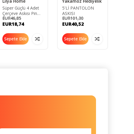
Lilya Home
Yakamoz Hediyelik
Lilya
Süper Güçlü 4 Adet
5'Lİ PANTOLON
5'li 2
Çerçeve Askısı Pin
ASKISI
Kendi
EUR46,85
EUR101,30
EUR48
Delgisiz Vidalı Tırnak
Kapı D
EUR18,74
EUR40,52
EUR1
Kanca Yapışkanlı Raf
Ağır 
Tutucu Askı
Sepete Ekle
Sepete Ekle
Sepe