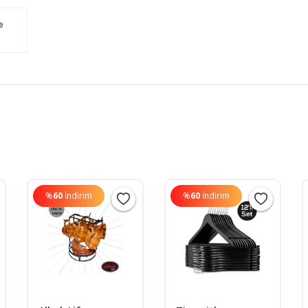
e
%
60
İndirim
%
60
İndirim