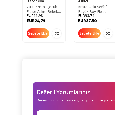
ght
Decobella
Askıcı
24'lü Kristal Çocuk
Kristal Askı Şeffaf
ar
Elbise Askısı Bebek
Büyük Boy Elbise
EUR61,98
EUR93,74
şkanlı
Askısı Şeffaf
Askısı 36 Adet
EUR24,79
EUR37,50
af
kristal36askı
maz
Sepete Ekle
Sepete Ekle
Değerli Yorumlarınız
Deneyiminizi önemsiyoruz; her yorum bize yol göst