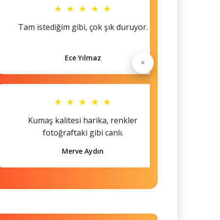
★ ★ ★ ★ ★
Tam istediğim gibi, çok şık duruyor.
Küçü
Ece Yılmaz
>
★ ★ ★ ★ ★
Kumaş kalitesi harika, renkler
Hem s
fotoğraftaki gibi canlı.
Merve Aydın