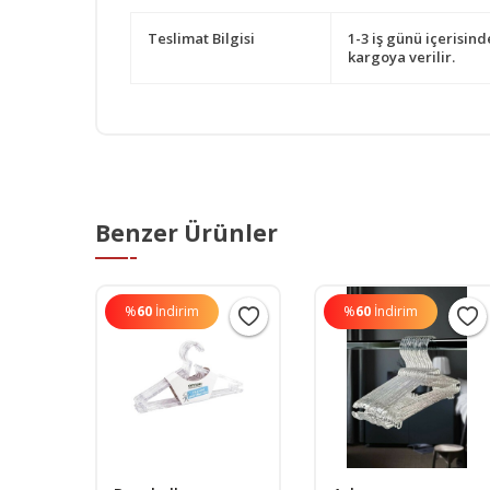
Teslimat Bilgisi
1-3 iş günü içerisind
kargoya verilir.
Benzer Ürünler
%
60
İndirim
%
60
İndirim