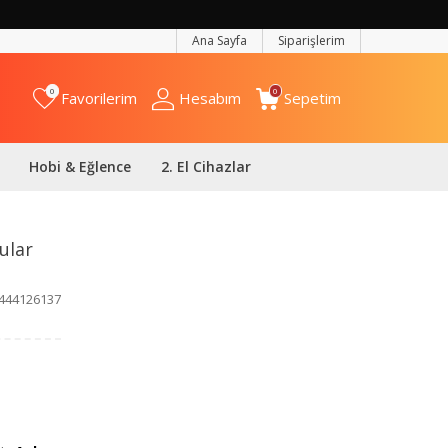
Ana Sayfa
Siparişlerim
0
0
Favorilerim
Hesabım
Sepetim
Hobi & Eğlence
2. El Cihazlar
ular
444126137