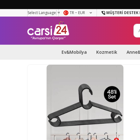
Select Language
▼
TR − EUR
MÜŞTERI DESTEK 
Ev&Mobilya
Kozmetik
Anne