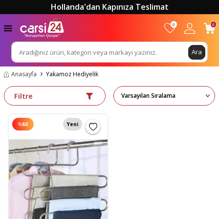
Hollanda'dan Kapınıza Teslimat
0
0
Ara
Anasayfa
Yakamoz Hediyelik
Filtre
%
60
Yeni