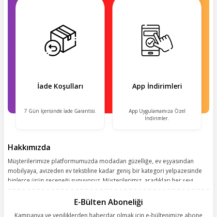
İade Koşulları
App İndirimleri
7 Gün İçerisinde İade Garantisi.
App Uygulamamıza Özel
İndirimler.
Hakkımızda
Müşterilerimize platformumuzda modadan güzelliğe, ev eşyasından
mobilyaya, avizeden ev tekstiline kadar geniş bir kategori yelpazesinde
binlerce ürün seçeneği sunuyoruz. Müşterilerimiz, aradıkları her şeyi
kolayca bularak kusursuz alışveriş deneyiminin keyfini çıkarıyor. Size
kolay, kusursuz ve keyifli bir alışveriş yolculuğu sunarken deneyiminize
E-Bülten Aboneliği
değer katmak için sürekli çalışıyoruz.
Kampanya ve yeniliklerden haberdar olmak için e-bültenimize abone