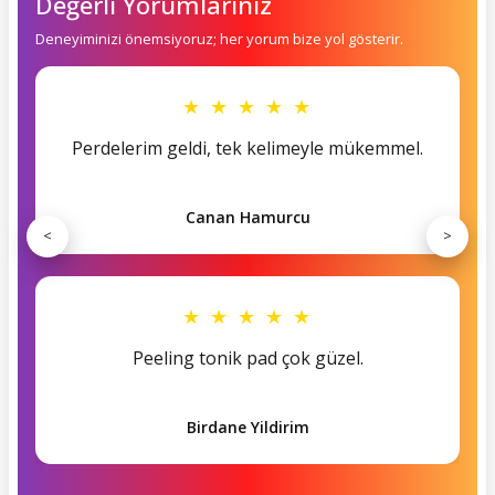
Değerli Yorumlarınız
Deneyiminizi önemsiyoruz; her yorum bize yol gösterir.
★ ★ ★ ★ ★
Perdelerim geldi, tek kelimeyle mükemmel.
Canan Hamurcu
<
>
★ ★ ★ ★ ★
Peeling tonik pad çok güzel.
Birdane Yildirim