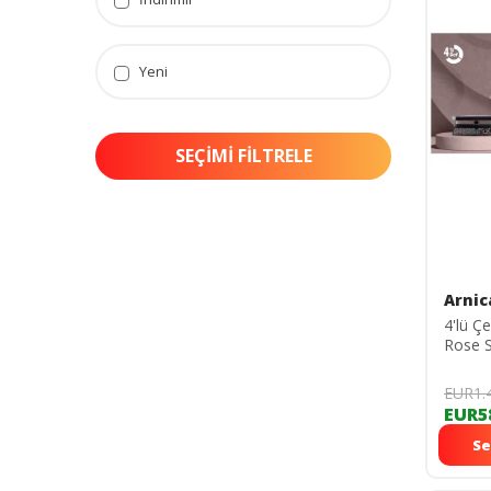
Yeni
SEÇIMI FILTRELE
Arnic
4'lü Ç
Rose 
EUR1.
EUR5
Se