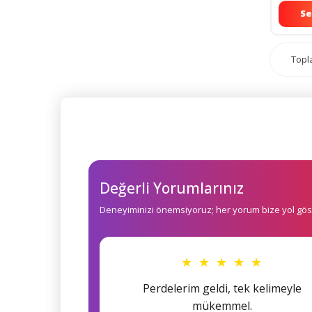
Se
Top
Değerli Yorumlarınız
Deneyiminizi önemsiyoruz; her yorum bize yol göst
★ ★ ★ ★ ★
Perdelerim geldi, tek kelimeyle
mükemmel.