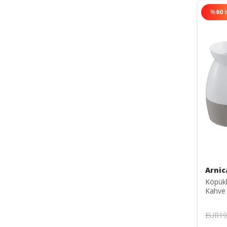
%
60
Arnic
Köpük
Kahve
ARNC-
EUR19