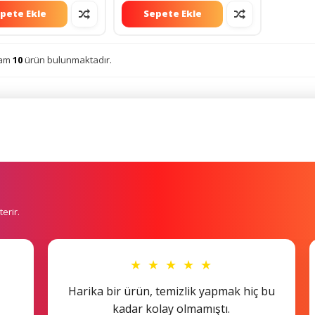
pete Ekle
Sepete Ekle
lam
10
ürün bulunmaktadır.
erir.
★ ★ ★ ★ ★
Harika bir ürün, temizlik yapmak hiç bu
kadar kolay olmamıştı.