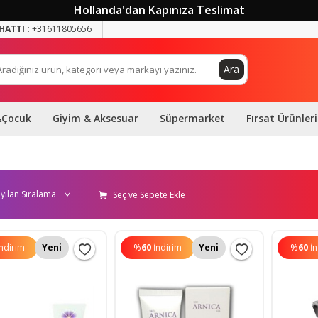
Hollanda'dan Kapınıza Teslimat
HATTI :
+31611805656
Ara
&Çocuk
Giyim & Aksesuar
Süpermarket
Fırsat Ürünleri
Seç ve Sepete Ekle
İndirim
Yeni
%
60
İndirim
Yeni
%
60
İ