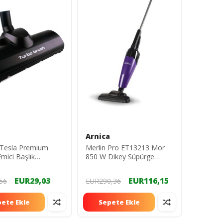
Arnica
 Tesla Premium
Merlin Pro ET13213 Mor
mici Başlık
850 W Dikey Süpürge
35
D_MERLİNPROMOR
EUR29,03
EUR116,15
56
EUR290,36
ete Ekle
Sepete Ekle