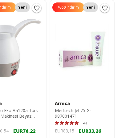
İndirim
Yeni
%
60
İndirim
Yeni
a
Arnica
lü Eko Aa120a Türk
Meditech Jel 75 Gr
 Makinesi Beyaz
987001471
KPKLEK-AA120A
41
EUR76,22
EUR33,26
0,54
EUR83,15