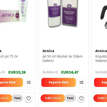
a
Arnica
Arnica
ch Jel 75 Gr
Jel 50 ml Morluk Ve Ödem
Köpüklü
Giderici
Makines
IH3205
EUR33,26
EUR34,47
,15
EUR86,18
EUR269
pete Ekle
Sepete Ekle
Sep
İndirim
Yeni
%
60
İndirim
Yeni
%
60
İ