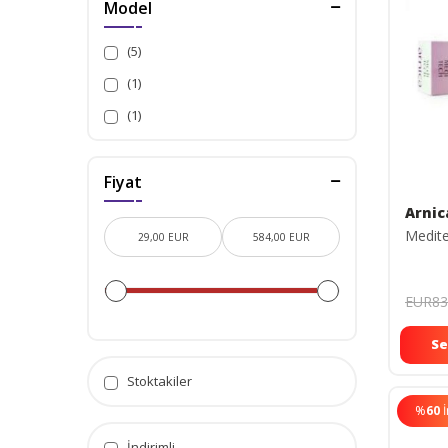
Model
(5)
(1)
(1)
Fiyat
Arnic
Medite
EUR83
Se
Stoktakiler
%
60
İndirimli