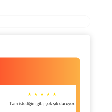
★ ★ ★ ★ ★
Tam istediğim gibi, çok şık duruyor.
Küçü