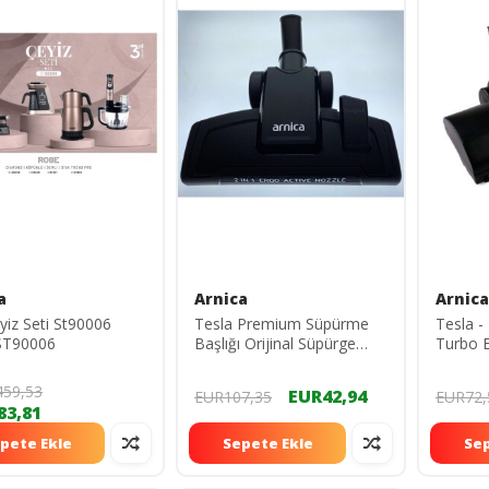
a
Arnica
Arnica
eyiz Seti St90006
Tesla Premium Süpürme
Tesla -
ST90006
Başlığı Orijinal Süpürge
Turbo E
Emici Ucu CSKN82
ASYHT
459,53
EUR42,94
EUR107,35
EUR72,
83,81
pete Ekle
Sepete Ekle
Sep