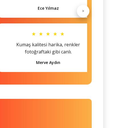
Ece Yılmaz
>
★ ★ ★ ★ ★
Kumaş kalitesi harika, renkler
Hem s
fotoğraftaki gibi canlı.
Merve Aydın