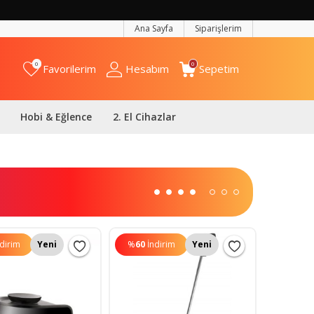
Ana Sayfa
Siparişlerim
0
0
Favorilerim
Hesabım
Sepetim
Hobi & Eğlence
2. El Cihazlar
ndirim
Yeni
%
60
İndirim
Yeni