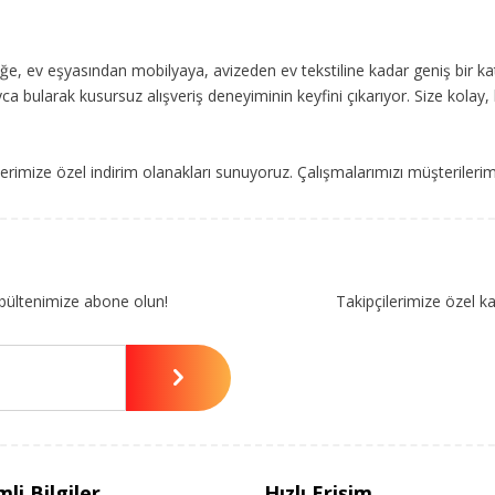
, ev eşyasından mobilyaya, avizeden ev tekstiline kadar geniş bir ka
ca bularak kusursuz alışveriş deneyiminin keyfini çıkarıyor. Size kolay, 
imize özel indirim olanakları sunuyoruz. Çalışmalarımızı müşterileri
bültenimize abone olun!
Takipçilerimize özel k
li Bilgiler
Hızlı Erişim