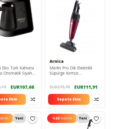
Arnica
 Eko Türk Kahvesi
Merlin Pro Dik Elektrikli
i Otomatik Siyah
Süpürge Kırmızı
9
2016ST0212194
EUR107,68
EUR111,91
,19
EUR279,78
ete Ekle
Sepete Ekle
ndirim
Yeni
%
60
İndirim
Yeni