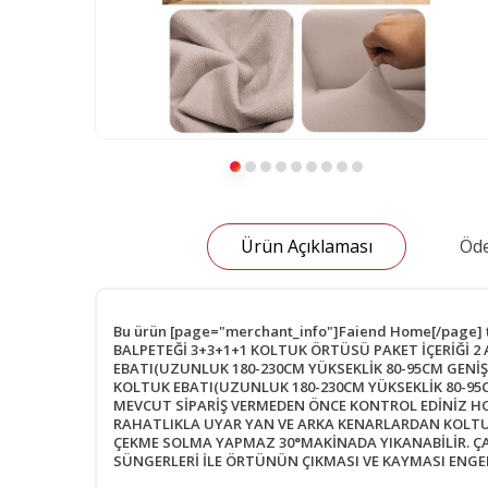
Ürün Açıklaması
Öde
Bu ürün [page="merchant_info"]Faiend Home[/page] tara
BALPETEĞİ 3+3+1+1 KOLTUK ÖRTÜSÜ PAKET İÇERİĞİ 2 
EBATI(UZUNLUK 180-230CM YÜKSEKLİK 80-95CM GENİŞ
KOLTUK EBATI(UZUNLUK 180-230CM YÜKSEKLİK 80-95C
MEVCUT SİPARİŞ VERMEDEN ÖNCE KONTROL EDİNİZ H
RAHATLIKLA UYAR YAN VE ARKA KENARLARDAN KOLTUĞ
ÇEKME SOLMA YAPMAZ 30°MAKİNADA YIKANABİLİR. ÇA
SÜNGERLERİ İLE ÖRTÜNÜN ÇIKMASI VE KAYMASI ENGE