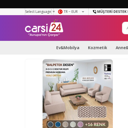
Select Language
▼
TR − EUR
MÜŞTERI DESTEK 
Ev&Mobilya
Kozmetik
Anne