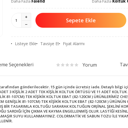
Faiend
Koltuk 
Daha Fazla
Daha Fazla
Sepete Ekle
Listeye Ekle
Tavsiye Et
Fiyat Alarmı
me Seçenekleri
Tav
Yorum
fından gönderilecektir. 15 gün içinde ücretsiz iade. Detaylı bilgi iç
ADET 3 KİŞİLİK 2 ADET TEK KİŞİLİK KOLTUK ÖRTÜSÜ VE 11 ADET KOLT
LİK 81-107CM) TEK KİŞİKİK KOLTUK EBAT (82-120CM ) ÜRÜNLERİMİZ 
M GENİŞLİK 81-107CM) TEK KİŞİKİK KOLTUK EBAT (82-120CM ) ÜRÜN
OŞ BİR TASARIMLA KOLTUĞU SARARAK KOLTUĞUN ORJİNAL ŞEKLİNİ KO
U SARDIĞI İÇİN ÇIKMA VE KAYMA ENGELLENMİŞ OLUR. LASTİĞİ KESİN
MAŞIR SUYU KULLANMAYINIZ. COLORMATİK VE SABUN TOZU İLE YIKAN
LLENİR.