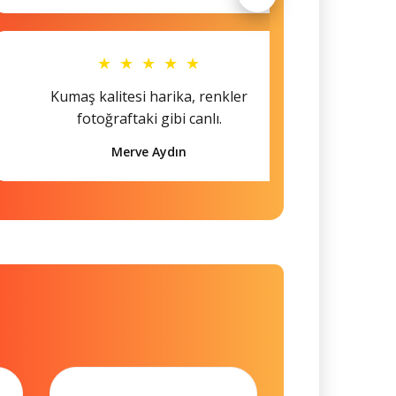
★ ★ ★ ★ ★
Kumaş kalitesi harika, renkler
Hem s
fotoğraftaki gibi canlı.
Merve Aydın