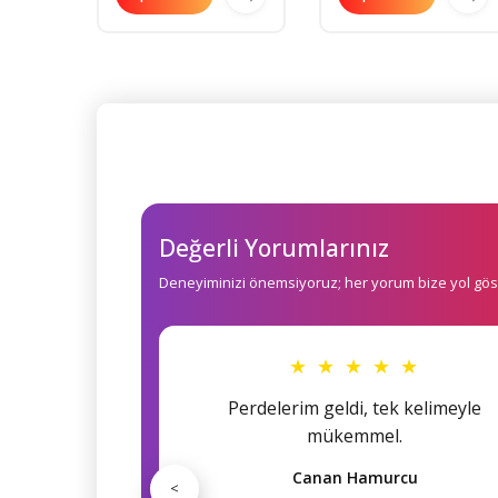
Değerli Yorumlarınız
Deneyiminizi önemsiyoruz; her yorum bize yol göst
★ ★ ★ ★ ★
Perdelerim geldi, tek kelimeyle
mükemmel.
Canan Hamurcu
<