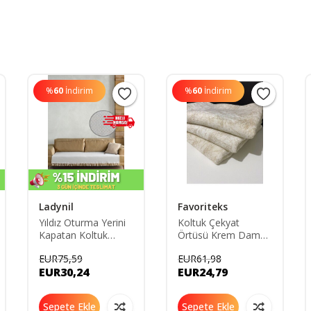
%
60
İndirim
%
60
İndirim
Ladynil
Favoriteks
Yıldız Oturma Yerini
Koltuk Çekyat
Kapatan Koltuk
Örtüsü Krem Damar
Örtüsü Gri 115x200
Desenli Kaymaz
EUR75,59
EUR61,98
Taban Süngerli Üst
EUR30,24
EUR24,79
Kumaş Kadife
Sepete Ekle
Sepete Ekle