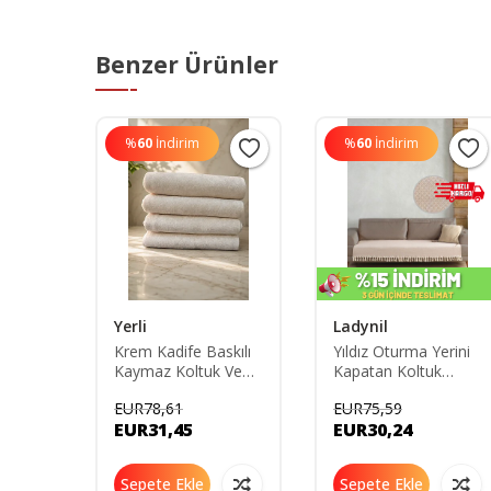
Benzer Ürünler
%
60
İndirim
%
60
İndirim
Yerli
Ladynil
enli
Krem Kadife Baskılı
Yıldız Oturma Yerini
li
Kaymaz Koltuk Ve
Kapatan Koltuk
Açık
Çekyat Örtüsü
Örtüsü Bej 115x200
EUR78,61
EUR75,59
180*210 Cm
EUR31,45
EUR30,24
Sepete Ekle
Sepete Ekle