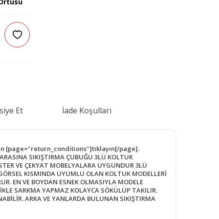
Örtüsü
siye Et
İade Koşulları
in [page="return_conditions"]tıklayın[/page].
UK ARASINA SIKIŞTIRMA ÇUBUĞU 3LÜ KOLTUK
CHESTER VE ÇEKYAT MOBELYALARA UYGUNDUR 3LÜ
ÜN GÖRSEL KISMINDA UYUMLU OLAN KOLTUK MODELLERİ
RUR. EN VE BOYDAN ESNEK OLMASIYLA MODELE
LİKLE SARKMA YAPMAZ KOLAYCA SÖKÜLÜP TAKILIR.
ABİLİR. ARKA VE YANLARDA BULUNAN SIKIŞTIRMA