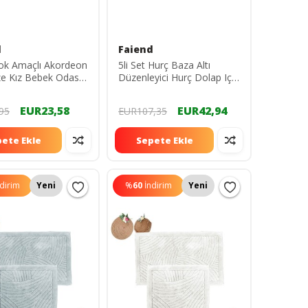
d
Faiend
ok Amaçlı Akordeon
5li Set Hurç Baza Altı
e Kız Bebek Odası
Düzenleyici Hurç Dolap Içi
ET) Çekmece
Sandık Düzenleyici Çanta (
yici baby-kız bebek
72 X 46 X 22 )
EUR23,58
EUR42,94
95
EUR107,35
dop12244874igo
ete Ekle
Sepete Ekle
ndirim
Yeni
%
60
İndirim
Yeni