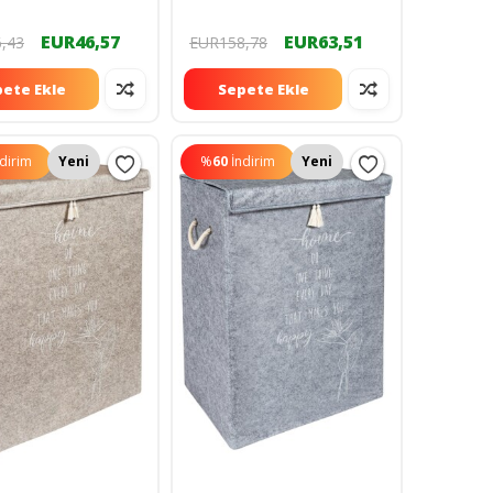
ılıfları (bel Renk )
Yastık Kılıfları (PEMBE)
50683igo
dop14350683igo
EUR46,57
EUR63,51
,43
EUR158,78
ete Ekle
Sepete Ekle
ndirim
Yeni
%
60
İndirim
Yeni