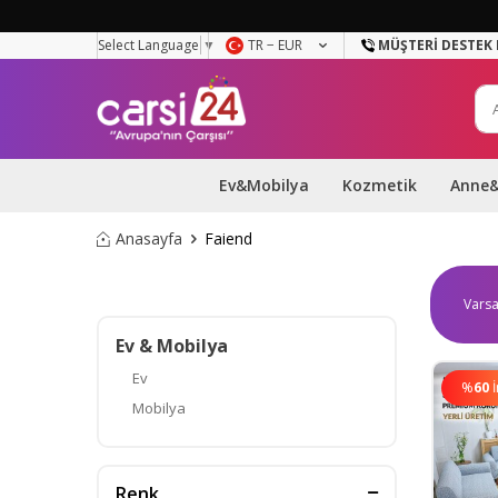
Select Language
▼
TR − EUR
MÜŞTERI DESTEK 
Ev&Mobilya
Kozmetik
Anne
Anasayfa
Faiend
Ev & Mobilya
Ev
%
60
Mobilya
Renk