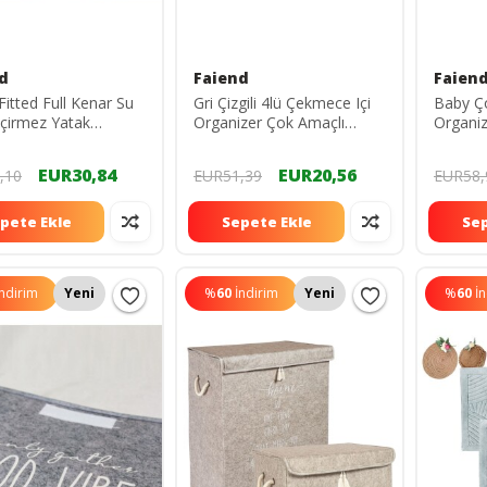
d
Faiend
Faien
Fitted Full Kenar Su
Gri Çizgili 4lü Çekmece Içi
Baby Ç
eçirmez Yatak
Organizer Çok Amaçlı
Organiz
cu Alez Çarşaf
Katlanabilir Çekmece Içi
(3LÜ S
 dop14473418igo
Düzenleyici Saklama Kutu
Düzenle
EUR30,84
EUR20,56
,10
EUR51,39
EUR58,
dop12365227igo
pete Ekle
Sepete Ekle
Sep
İndirim
Yeni
%
60
İndirim
Yeni
%
60
İ