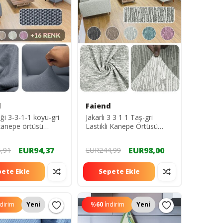
d
Faiend
ği 3-3-1-1 koyu-gri
Jakarlı 3 3 1 1 Taş-gri
i kanepe örtüsü
Lastikli Kanepe Örtüsü
 koltuk örtüsü koltuk
Lastikli Koltuk Örtüsü
kımı
koltuk kılıfı Takımı
EUR94,37
EUR98,00
,91
EUR244,99
ete Ekle
Sepete Ekle
ndirim
Yeni
%
60
İndirim
Yeni