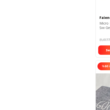
Faien
Micro 
Sıvı G
Koruyu
Beyaz
EUR77
Se
%
60