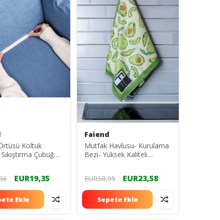
d
Faiend
Örtüsü Koltuk
Mutfak Havlusu- Kurulama
 Sıkıştırma Çubuğu
Bezi- Yüksek Kaliteli
 Engelleyici Aparat
Yıkanabilir emici Şık
et Renk Siyah-beyaz
Mutfak Havlusu tekli
EUR19,35
EUR23,58
36
EUR58,95
30x50CM
ete Ekle
Sepete Ekle