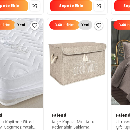
pete Ekle
Sepete Ekle
Sep
İndirim
Yeni
%
60
İndirim
Yeni
%
60
İ
d
Faiend
Faien
u Kapitone Fitted
Keçe Kapaklı Mini Kutu
Ultraso
ıvı Geçirmez Yatak
Katlanabilir Saklama
Çift Kiş