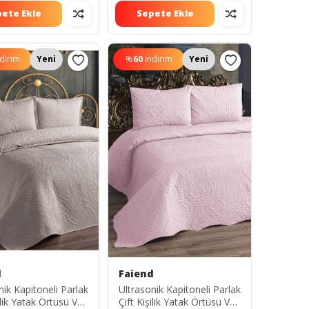
ete Ekle
Sepete Ekle
ndirim
Yeni
%
60
İndirim
Yeni
d
Faiend
nik Kapitoneli Parlak
Ultrasonik Kapitoneli Parlak
ilik Yatak Örtüsü Ve
Çift Kişilik Yatak Örtüsü Ve