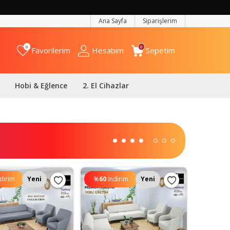
Ana Sayfa
Siparişlerim
0
0
Favorilerim
Hesabım
Sepetim
Hobi & Eğlence
2. El Cihazlar
ndirim
Yeni
%
60
İndirim
Yeni