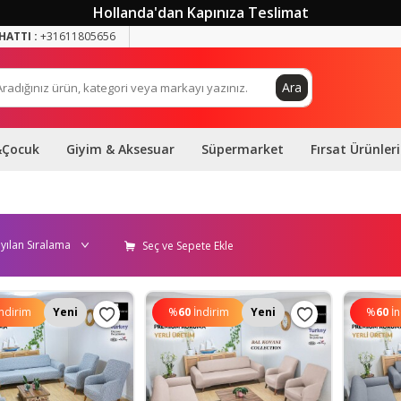
Hollanda'dan Kapınıza Teslimat
HATTI :
+31611805656
Ara
&Çocuk
Giyim & Aksesuar
Süpermarket
Fırsat Ürünleri
Seç ve Sepete Ekle
İndirim
Yeni
%
60
İndirim
Yeni
%
60
İ