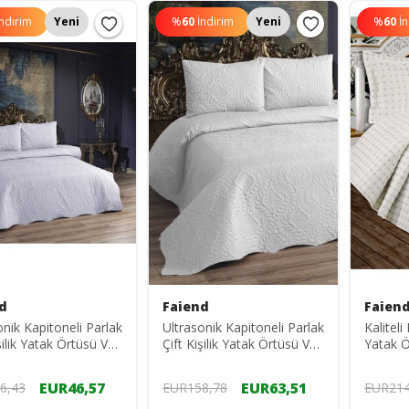
İndirim
Yeni
%
60
İndirim
Yeni
%
60
İ
d
Faiend
Faien
onik Kapitoneli Parlak
Ultrasonik Kapitoneli Parlak
Kaliteli
şilik Yatak Örtüsü Ve
Çift Kişilik Yatak Örtüsü Ve
Yatak Ö
Kılıfları (GRİ RENK)
Yastık Kılıfları (AÇIK KREM)
EUR46,57
EUR63,51
6,43
EUR158,78
EUR214