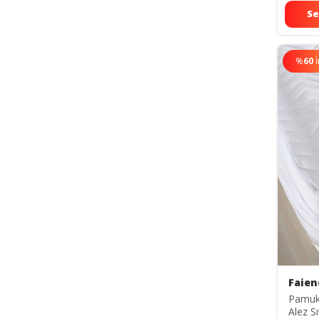
Se
%
60
Faien
Pamukl
Alez S