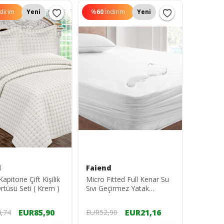
ndirim
Yeni
%
60
İndirim
Yeni
d
Faiend
 Kapitone Çift Kişilik
Micro Fitted Full Kenar Su
rtüsü Seti ( Krem )
Sıvı Geçirmez Yatak
Koruyucu Alez Çarşaf
Beyaz
EUR85,90
EUR21,16
,74
EUR52,90