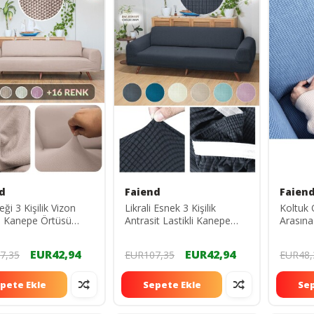
d
Faiend
Faien
ği 3 Kişilik Vizon
Likrali Esnek 3 Kişilik
Koltuk 
li Kanepe Örtüsü
Antrasit Lastikli Kanepe
Arasına
li Koltuk Örtüsü
Örtüsü Lastikli Koltuk
Kaymayı
kılıfı
Örtüsü koltuk kılıfı
(11) Ad
EUR42,94
EUR42,94
7,35
EUR107,35
EUR48,
pete Ekle
Sepete Ekle
Sep