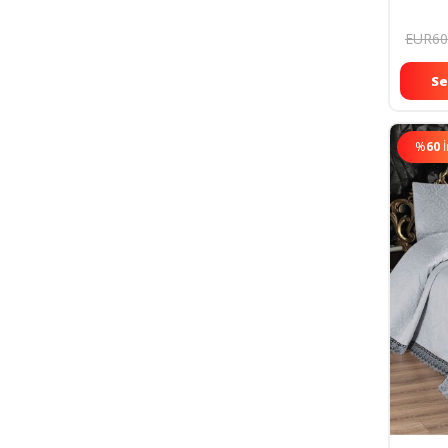
Koruyu
EUR60
Se
%
60