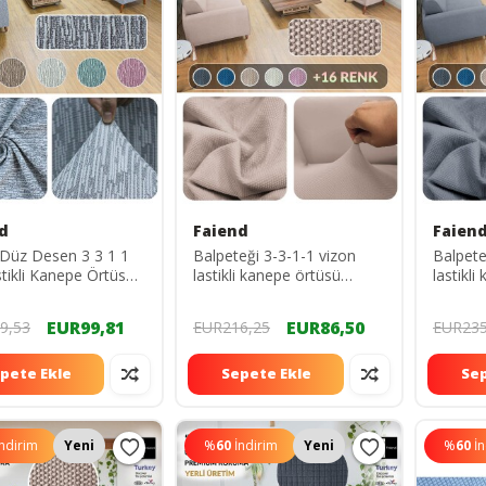
d
Faiend
Faien
ı Düz Desen 3 3 1 1
Balpeteği 3-3-1-1 vizon
Balpete
stikli Kanepe Örtüsü
lastikli kanepe örtüsü
lastikl
li Koltuk Örtüsü
lastikli koltuk örtüsü koltuk
lastikli
kılıfı Takımı
kılıfı takımı
kılıfı ta
EUR99,81
EUR86,50
9,53
EUR216,25
EUR235
pete Ekle
Sepete Ekle
Sep
İndirim
Yeni
%
60
İndirim
Yeni
%
60
İ