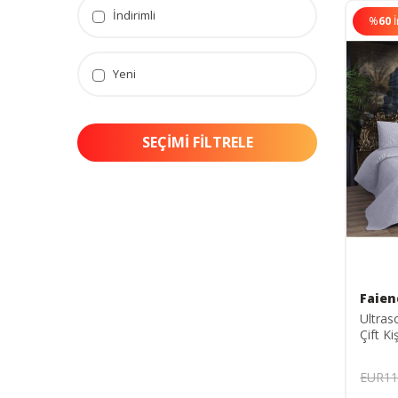
İndirimli
%
60
Yeni
SEÇIMI FILTRELE
Faien
Ultras
Çift Ki
Yastık 
EUR11