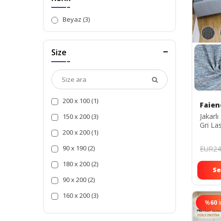
Beyaz (3)
Size
200 x 100 (1)
Faien
Jakarl
150 x 200 (3)
Gri La
200 x 200 (1)
Lastik
koltuk 
90 x 190 (2)
EUR24
180 x 200 (2)
Se
90 x 200 (2)
160 x 200 (3)
%
60
120 x 200 (1)