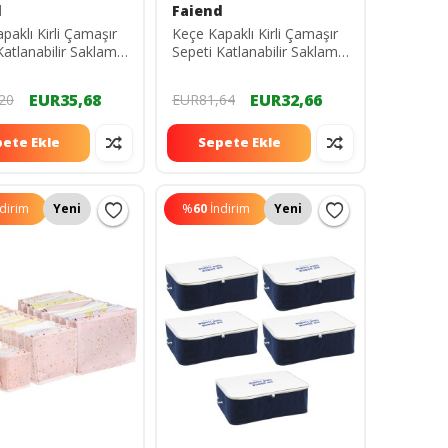
d
Faiend
paklı Kirli Çamaşır
Keçe Kapaklı Kirli Çamaşır
Katlanabilir Saklama
Sepeti Katlanabilir Saklama
 Çok Amaçlı
Kutusu Çok Amaçlı
40 dop11822497igo
55x30x40 dop11822497igo
EUR35,68
EUR32,66
20
EUR81,64
ete Ekle
Sepete Ekle
ndirim
Yeni
%
60
İndirim
Yeni