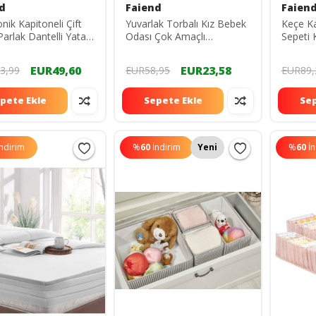
d
Faiend
Faien
nik Kapitoneli Çift
Yuvarlak Torbalı Kız Bebek
Keçe Ka
 Parlak Dantelli Yatak
Odası Çok Amaçlı
Sepeti 
 Yatak Örtüsü Ve
Oyuncak-kirli Çamaşır
Kutusu
ılıfları
Sepeti baby-kız bebek
55x30x
EUR49,60
EUR23,58
3,99
EUR58,95
EUR89,
325537igo
pete Ekle
Sepete Ekle
Sep
İndirim
%
60
İndirim
Yeni
%
60
İ