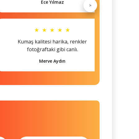
Ece Yılmaz
>
★ ★ ★ ★ ★
Kumaş kalitesi harika, renkler
Hem s
fotoğraftaki gibi canlı.
Merve Aydın