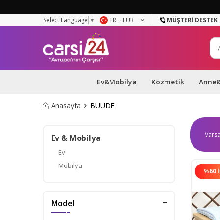
Select Language
▼
TR − EUR
MÜŞTERI DESTEK 
Ev&Mobilya
Kozmetik
Anne
Anasayfa
BUUDE
Ev & Mobilya
Ev
Mobilya
%
60
Model