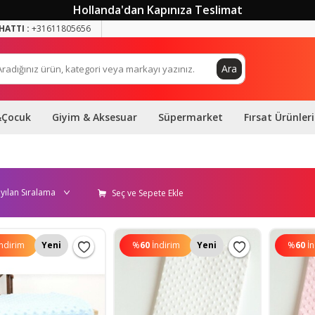
Hollanda'dan Kapınıza Teslimat
HATTI :
+31611805656
Ara
&Çocuk
Giyim & Aksesuar
Süpermarket
Fırsat Ürünleri
Seç ve Sepete Ekle
İndirim
Yeni
%
60
İndirim
Yeni
%
60
İ