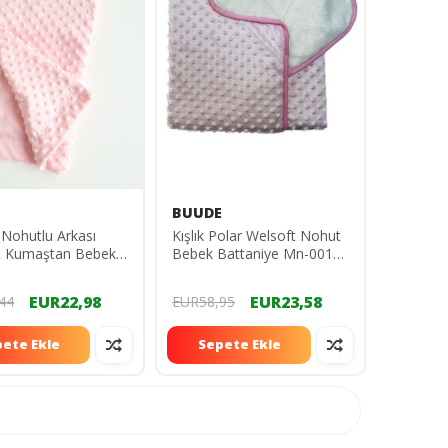
BUUDE
Nohutlu Arkası
Kışlık Polar Welsoft Nohut
t Kumaştan Bebek
Bebek Battaniye Mn-0011
yesi
BD-0011
EUR22,98
EUR23,58
44
EUR58,95
ete Ekle
Sepete Ekle