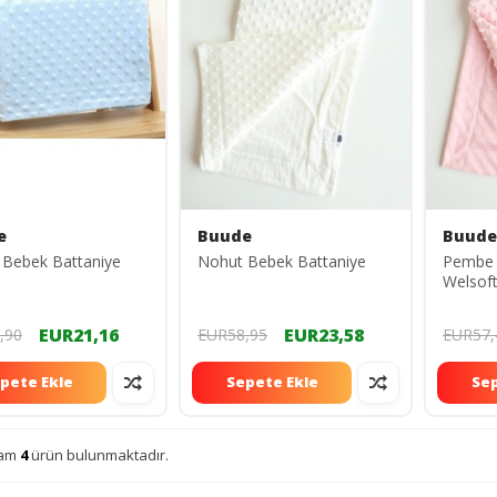
e
Buude
Buude
 Bebek Battaniye
Nohut Bebek Battaniye
Pembe 
Welsof
Battani
EUR21,16
EUR23,58
,90
EUR58,95
EUR57,
pete Ekle
Sepete Ekle
Sep
lam
4
ürün bulunmaktadır.