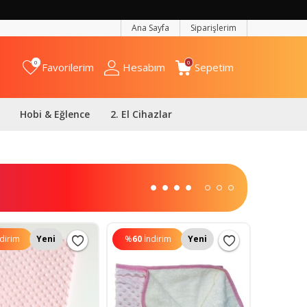
Ana Sayfa
Siparişlerim
0
0
Favorilerim
Hesabım
Sepetim
Hobi & Eğlence
2. El Cihazlar
ndirim
Yeni
%
60
İndirim
Yeni