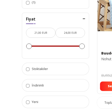
(1)
Fiyat
Buud
Nohut
Stoktakiler
EUR52
İndirimli
Se
Yeni
Top