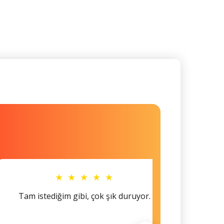
★ ★ ★ ★ ★
Tam istediğim gibi, çok şık duruyor.
Küçü