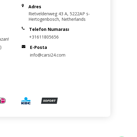
Adres
Rietveldenweg 43 A, 5222AP s-
Hertogenbosch, Netherlands
Telefon Numarası
+31611805656
azan!
)
E-Posta
info@carsi24.com