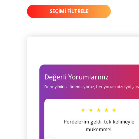
SEÇIMI FILTRELE
Değerli Yorumlarınız
Deneyiminizi önemsiyoruz; her yorum bize yol göst
★ ★ ★ ★ ★
Perdelerim geldi, tek kelimeyle
mükemmel.