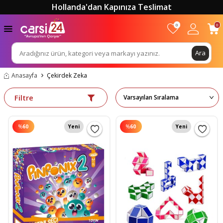
Hollanda'dan Kapınıza Teslimat
0
0
Ara
Anasayfa
Çekirdek Zeka
Filtre
%
60
Yeni
%
60
Yeni