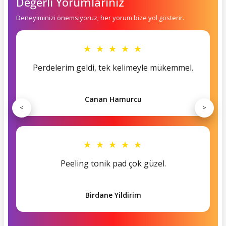
Değerli Yorumlarınız
Deneyiminizi önemsiyoruz; her yorum bize yol gösterir.
★ ★ ★ ★ ★
Perdelerim geldi, tek kelimeyle mükemmel.
Canan Hamurcu
<
>
★ ★ ★ ★ ★
Peeling tonik pad çok güzel.
Birdane Yildirim