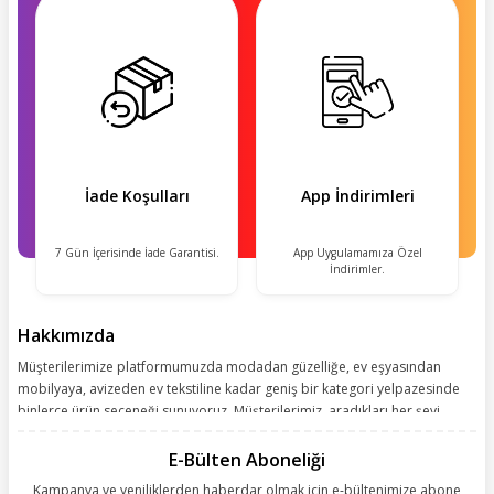
İade Koşulları
App İndirimleri
7 Gün İçerisinde İade Garantisi.
App Uygulamamıza Özel
İndirimler.
Hakkımızda
Müşterilerimize platformumuzda modadan güzelliğe, ev eşyasından
mobilyaya, avizeden ev tekstiline kadar geniş bir kategori yelpazesinde
binlerce ürün seçeneği sunuyoruz. Müşterilerimiz, aradıkları her şeyi
kolayca bularak kusursuz alışveriş deneyiminin keyfini çıkarıyor. Size
kolay, kusursuz ve keyifli bir alışveriş yolculuğu sunarken deneyiminize
E-Bülten Aboneliği
değer katmak için sürekli çalışıyoruz.
Kampanya ve yeniliklerden haberdar olmak için e-bültenimize abone