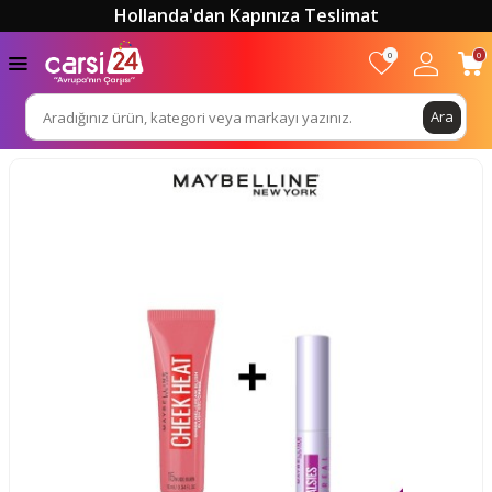
Hollanda'dan Kapınıza Teslimat
0
0
Ara