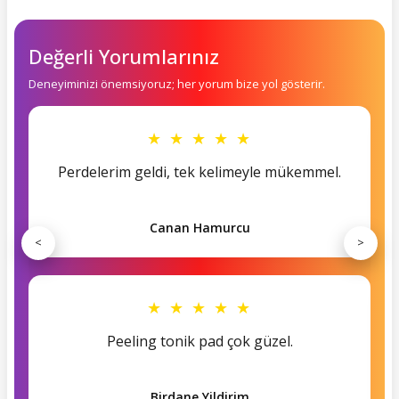
Değerli Yorumlarınız
Deneyiminizi önemsiyoruz; her yorum bize yol gösterir.
★ ★ ★ ★ ★
Perdelerim geldi, tek kelimeyle mükemmel.
Canan Hamurcu
<
>
★ ★ ★ ★ ★
Peeling tonik pad çok güzel.
Birdane Yildirim