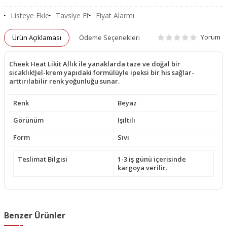
Listeye Ekle
Tavsiye Et
Fiyat Alarmı
Yorum
Ürün Açıklaması
Ödeme Seçenekleri
Cheek Heat Likit Allık ile yanaklarda taze ve doğal bir
sıcaklık!Jel-krem yapıdaki formülüyle ipeksi bir his sağlar-
arttırılabilir renk yoğunluğu sunar.
Renk
Beyaz
Görünüm
Işıltılı
Form
Sıvı
Teslimat Bilgisi
1-3 iş günü içerisinde
kargoya verilir.
Benzer Ürünler