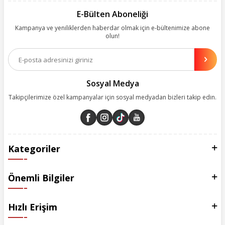
kolayca bularak kusursuz alışveriş deneyiminin keyfini çıkarıyor. Size
kolay, kusursuz ve keyifli bir alışveriş yolculuğu sunarken deneyiminize
E-Bülten Aboneliği
değer katmak için sürekli çalışıyoruz.
Kampanya ve yeniliklerden haberdar olmak için e-bültenimize abone
olun!
Aynı zamanda App uygulamımızı kullanan müşterilerimize özel indirim
olanakları sunuyoruz. Çalışmalarımızı müşterilerimizin memnuniyetini
esas alarak yürütüyoruz.
Sosyal Medya
Takipçilerimize özel kampanyalar için sosyal medyadan bizleri takip edin.
Kategoriler
Önemli Bilgiler
Hızlı Erişim