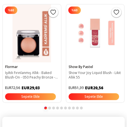
%
60
%
60
Flormar
Show By Pastel
Işıltılı Fırınlanmış Allık - Baked
Show Your Joy Liquid Blush - Likit
Blush-On - 050 Peachy Bronze -
Allık 55
8682536051477
EUR29,03
EUR20,56
EUR72,56
EUR51,39
Sepete Ekle
Sepete Ekle