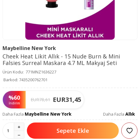
Maybelline New York
Cheek Heat Likit Allık - 15 Nude Burn & Mini
Falsies Surreal Maskara 4.7 ML Makyaj Seti
Ürün Kodu:
771MNZ1636227
Barkod:
7435200762701
%
60
EUR
31,45
EUR
78,61
İndirim
Maybelline New York
Allık
Daha Fazla
Daha Fazla
Sepete Ekle