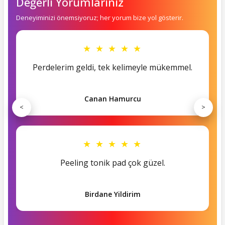
Değerli Yorumlarınız
Deneyiminizi önemsiyoruz; her yorum bize yol gösterir.
★ ★ ★ ★ ★
Perdelerim geldi, tek kelimeyle mükemmel.
Canan Hamurcu
<
>
★ ★ ★ ★ ★
Peeling tonik pad çok güzel.
Birdane Yildirim