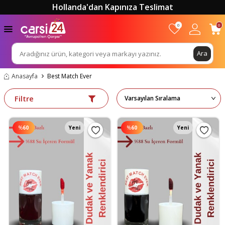
Hollanda'dan Kapınıza Teslimat
0
0
Ara
Anasayfa
Best Match Ever
Filtre
%
60
Yeni
%
60
Yeni