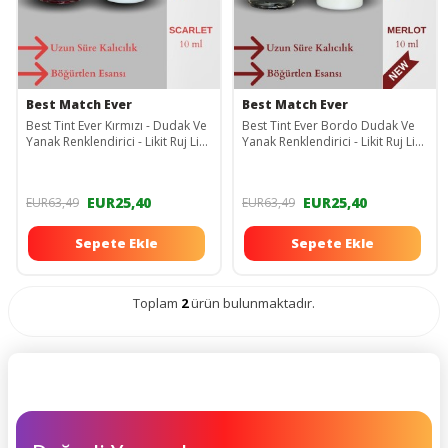
Best Match Ever
Best Match Ever
Best Tint Ever Kırmızı - Dudak Ve
Best Tint Ever Bordo Dudak Ve
Yanak Renklendirici - Likit Ruj Likit
Yanak Renklendirici - Likit Ruj Likit
Allık - Lip&cheek Tint
Allık - Allık - Lip&cheek Tint
EUR25,40
EUR25,40
EUR63,49
EUR63,49
Sepete Ekle
Sepete Ekle
Toplam
2
ürün bulunmaktadır.