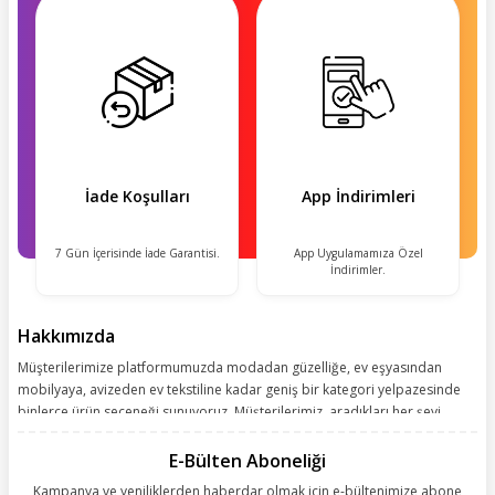
İade Koşulları
App İndirimleri
7 Gün İçerisinde İade Garantisi.
App Uygulamamıza Özel
İndirimler.
Hakkımızda
Müşterilerimize platformumuzda modadan güzelliğe, ev eşyasından
mobilyaya, avizeden ev tekstiline kadar geniş bir kategori yelpazesinde
binlerce ürün seçeneği sunuyoruz. Müşterilerimiz, aradıkları her şeyi
kolayca bularak kusursuz alışveriş deneyiminin keyfini çıkarıyor. Size
kolay, kusursuz ve keyifli bir alışveriş yolculuğu sunarken deneyiminize
E-Bülten Aboneliği
değer katmak için sürekli çalışıyoruz.
Kampanya ve yeniliklerden haberdar olmak için e-bültenimize abone