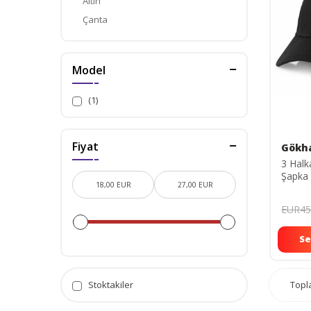
Altın
Çanta
Diğer Aksesuar
Gavroş
Model
Gözlük
Kemer & Pantolon Askısı
(1)
Kravat & Kol Düğmesi
Saat
Fiyat
Gökha
Saat Seti
3 Halka
Saç Aksesuarı
Şapka
Şal & Fular & Eşarp
Şapka
EUR45
Takı & Mücevher
Se
Top
Stoktakiler