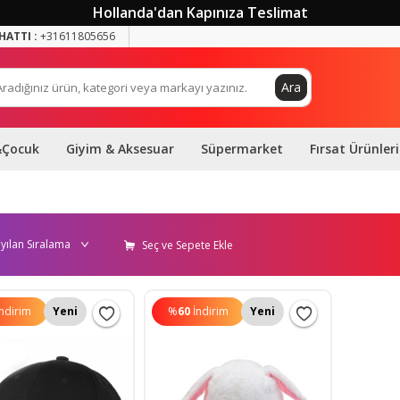
Hollanda'dan Kapınıza Teslimat
HATTI :
+31611805656
Ara
&Çocuk
Giyim & Aksesuar
Süpermarket
Fırsat Ürünleri
Seç ve Sepete Ekle
İndirim
Yeni
%
60
İndirim
Yeni