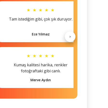
★ ★ ★ ★ ★
Tam istediğim gibi, çok şık duruyor.
Küçü
Ece Yılmaz
>
★ ★ ★ ★ ★
Kumaş kalitesi harika, renkler
Hem s
fotoğraftaki gibi canlı.
Merve Aydın