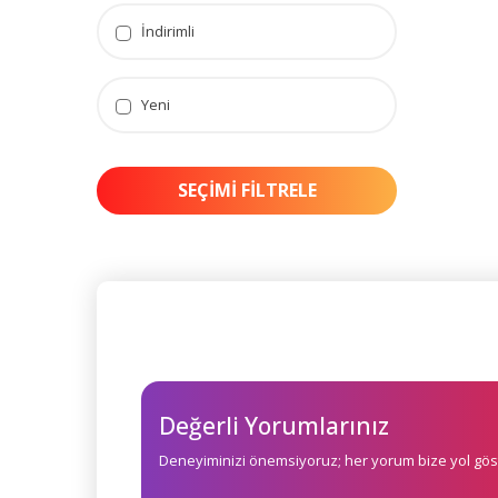
İndirimli
Yeni
SEÇIMI FILTRELE
Değerli Yorumlarınız
Deneyiminizi önemsiyoruz; her yorum bize yol göst