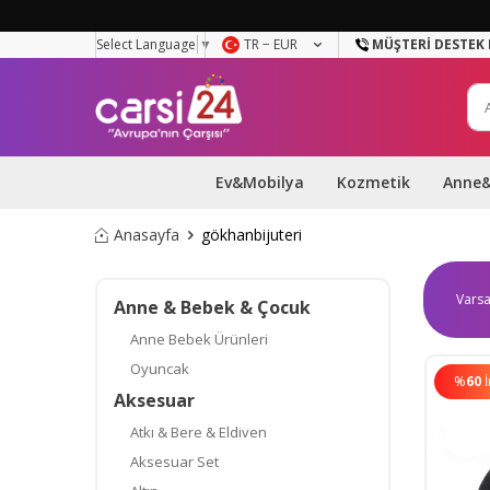
Select Language
▼
TR − EUR
MÜŞTERI DESTEK 
Ev&Mobilya
Kozmetik
Anne
Anasayfa
gökhanbijuteri
Anne & Bebek & Çocuk
Anne Bebek Ürünleri
Oyuncak
%
60
Aksesuar
Atkı & Bere & Eldiven
Aksesuar Set