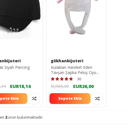
nbijuteri
gökhanbijuteri
lı Siyah Piercing
Kulakları Hareket Eden
Tavşan Şapka Peluş Oyun
Arkadaşı gkn698
30
EUR18,14
EUR26,00
,34
EUR65,00
pete Ekle
Sepete Ekle
lam
2
ürün bulunmaktadır.