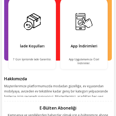
İade Koşulları
App İndirimleri
7 Gün İçerisinde İade Garantisi.
App Uygulamamıza Özel
İndirimler.
Hakkımızda
Müşterilerimize platformumuzda modadan güzelliğe, ev eşyasından
mobilyaya, avizeden ev tekstiline kadar geniş bir kategori yelpazesinde
binlerce ürün seçeneği sunuyoruz. Müşterilerimiz, aradıkları her şeyi
kolayca bularak kusursuz alışveriş deneyiminin keyfini çıkarıyor. Size
kolay, kusursuz ve keyifli bir alışveriş yolculuğu sunarken deneyiminize
E-Bülten Aboneliği
değer katmak için sürekli çalışıyoruz.
Kampanya ve yeniliklerden haberdar olmak için e-bültenimize abone