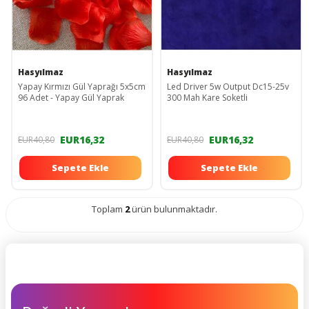
Hasyılmaz
Hasyılmaz
Yapay Kırmızı Gül Yaprağı 5x5cm
Led Driver 5w Output Dc15-25v
96 Adet - Yapay Gül Yaprak
300 Mah Kare Soketli
EUR16,32
EUR16,32
EUR40,80
EUR40,80
Sepete Ekle
Sepete Ekle
Toplam
2
ürün bulunmaktadır.