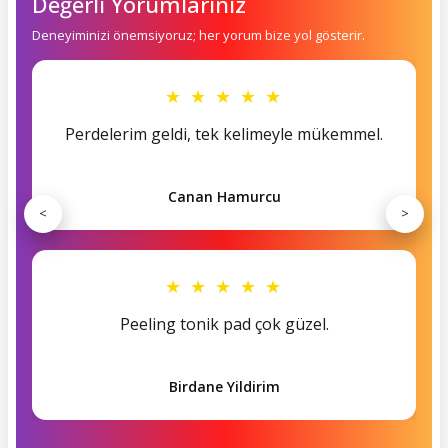
Değerli Yorumlarınız
Deneyiminizi önemsiyoruz; her yorum bize yol gösterir.
★ ★ ★ ★ ★
Perdelerim geldi, tek kelimeyle mükemmel.
Canan Hamurcu
<
>
★ ★ ★ ★ ★
Peeling tonik pad çok güzel.
Birdane Yildirim