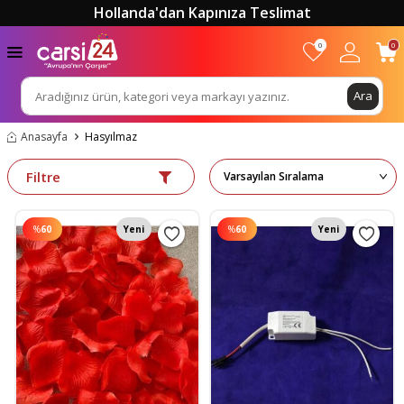
Hollanda'dan Kapınıza Teslimat
0
0
Ara
Anasayfa
Hasyılmaz
Filtre
%
60
Yeni
%
60
Yeni