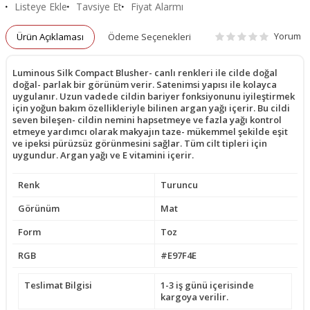
Listeye Ekle
Tavsiye Et
Fiyat Alarmı
Yorum
Ürün Açıklaması
Ödeme Seçenekleri
Luminous Silk Compact Blusher- canlı renkleri ile cilde doğal
doğal- parlak bir görünüm verir. Satenimsi yapısı ile kolayca
uygulanır. Uzun vadede cildin bariyer fonksiyonunu iyileştirmek
için yoğun bakım özellikleriyle bilinen argan yağı içerir. Bu cildi
seven bileşen- cildin nemini hapsetmeye ve fazla yağı kontrol
etmeye yardımcı olarak makyajın taze- mükemmel şekilde eşit
ve ipeksi pürüzsüz görünmesini sağlar. Tüm cilt tipleri için
uygundur. Argan yağı ve E vitamini içerir.
Renk
Turuncu
Görünüm
Mat
Form
Toz
RGB
#E97F4E
Teslimat Bilgisi
1-3 iş günü içerisinde
kargoya verilir.