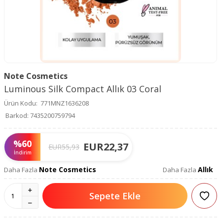
Note Cosmetics
Luminous Silk Compact Allık 03 Coral
Ürün Kodu:
771MNZ1636208
Barkod:
7435200759794
%
60
EUR
22,37
EUR
55,93
İndirim
Note Cosmetics
Allık
Daha Fazla
Daha Fazla
Sepete Ekle