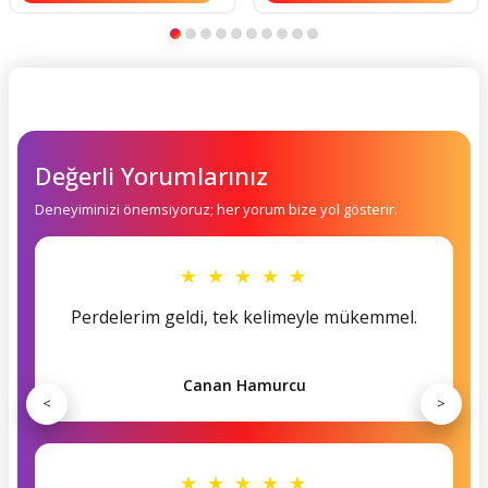
Değerli Yorumlarınız
Deneyiminizi önemsiyoruz; her yorum bize yol gösterir.
★ ★ ★ ★ ★
Perdelerim geldi, tek kelimeyle mükemmel.
Canan Hamurcu
<
>
★ ★ ★ ★ ★