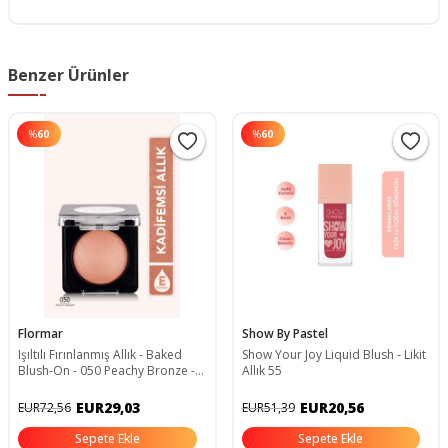
Benzer Ürünler
%
60
%
60
Flormar
Show By Pastel
Işıltılı Fırınlanmış Allık - Baked
Show Your Joy Liquid Blush - Likit
Blush-On - 050 Peachy Bronze -
Allık 55
8682536051477
EUR29,03
EUR20,56
EUR72,56
EUR51,39
Sepete Ekle
Sepete Ekle