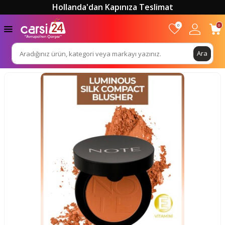
Hollanda'dan Kapınıza Teslimat
0
0
Ara