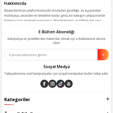
Hakkımızda
Müşterilerimize platformumuzda modadan güzelliğe, ev eşyasından
mobilyaya, avizeden ev tekstiline kadar geniş bir kategori yelpazesinde
binlerce ürün seçeneği sunuyoruz. Müşterilerimiz, aradıkları her şeyi
kolayca bularak kusursuz alışveriş deneyiminin keyfini çıkarıyor. Size
kolay, kusursuz ve keyifli bir alışveriş yolculuğu sunarken deneyiminize
E-Bülten Aboneliği
değer katmak için sürekli çalışıyoruz.
Kampanya ve yeniliklerden haberdar olmak için e-bültenimize abone
olun!
Aynı zamanda App uygulamımızı kullanan müşterilerimize özel indirim
olanakları sunuyoruz. Çalışmalarımızı müşterilerimizin memnuniyetini
esas alarak yürütüyoruz.
Sosyal Medya
Takipçilerimize özel kampanyalar için sosyal medyadan bizleri takip edin.
Kategoriler