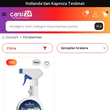
Hollanda'dan Kapınıza Teslimat
0
0
Ara
Anasayfa
Peradaxclean
Filtre
%
50
Yeni