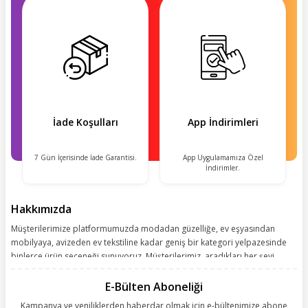
İade Koşulları
App İndirimleri
7 Gün İçerisinde İade Garantisi.
App Uygulamamıza Özel
İndirimler.
Hakkımızda
Müşterilerimize platformumuzda modadan güzelliğe, ev eşyasından
mobilyaya, avizeden ev tekstiline kadar geniş bir kategori yelpazesinde
binlerce ürün seçeneği sunuyoruz. Müşterilerimiz, aradıkları her şeyi
kolayca bularak kusursuz alışveriş deneyiminin keyfini çıkarıyor. Size
kolay, kusursuz ve keyifli bir alışveriş yolculuğu sunarken deneyiminize
E-Bülten Aboneliği
değer katmak için sürekli çalışıyoruz.
Kampanya ve yeniliklerden haberdar olmak için e-bültenimize abone