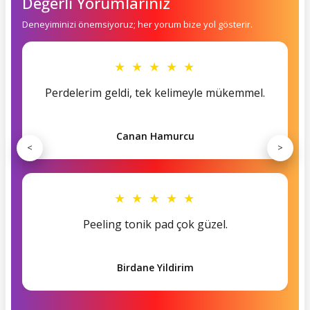
Değerli Yorumlarınız
Deneyiminizi önemsiyoruz; her yorum bize yol gösterir.
★ ★ ★ ★ ★
Perdelerim geldi, tek kelimeyle mükemmel.
Canan Hamurcu
<
>
★ ★ ★ ★ ★
Peeling tonik pad çok güzel.
Birdane Yildirim