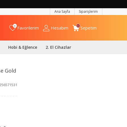
Ana Sayfa
Siparişlerim
0
0
Favorilerim
Hesabım
Sepetim
Hobi & Eğlence
2. El Cihazlar
se Gold
256571531