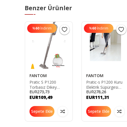
Benzer Ürünler
%
60
İndirim
%
60
İndirim
FANTOM
FANTOM
Pratic S P1200
Pratic-s P1200 Kuru
rge
Torbasız Dikey
Elektrik Süpürgesi
EUR273,73
EUR278,26
Süpürge - Antrasit
Antrasit Pratic-S
EUR109,49
EUR111,31
94
AIR1000367
P1200
Sepete Ekle
Sepete Ekle