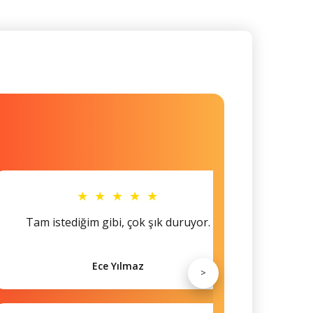
★ ★ ★ ★ ★
Tam istediğim gibi, çok şık duruyor.
Küçü
Ece Yılmaz
>