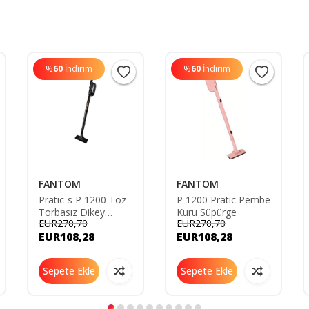
%
60
İndirim
%
60
İndirim
FANTOM
FANTOM
Pratic-s P 1200 Toz
P 1200 Pratic Pembe
Torbasız Dikey
Kuru Süpürge
EUR270,70
EUR270,70
Süpürge Siyah 1976
EUR108,28
EUR108,28
Sepete Ekle
Sepete Ekle