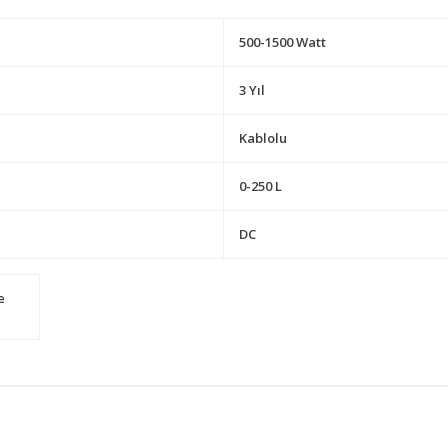
500-1500 Watt
3 Yıl
Kablolu
0-250 L
DC
e