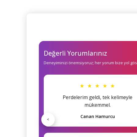
Değerli Yorumlarınız
Deneyiminizi önemsiyoruz; her yorum bize yol göst
★ ★ ★ ★ ★
Perdelerim geldi, tek kelimeyle
mükemmel.
Canan Hamurcu
<