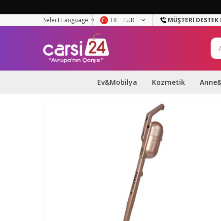
Select Language
▼
TR − EUR
MÜŞTERI DESTEK 
Ev&Mobilya
Kozmetik
Anne