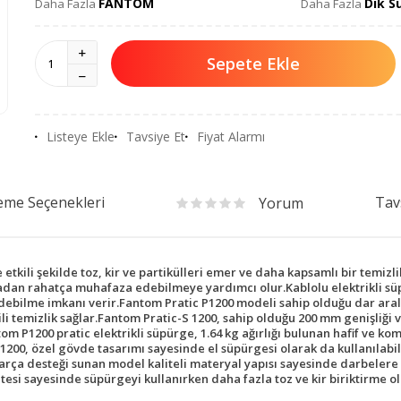
FANTOM
Dik S
Daha Fazla
Daha Fazla
Sepete Ekle
Listeye Ekle
Tavsiye Et
Fiyat Alarmı
me Seçenekleri
Tav
Yorum
kili şekilde toz, kir ve partikülleri emer ve daha kapsamlı bir temizl
madan rahatça muhafaza edebilmeye yardımcı olur.Kablolu elektrikli sü
debilme imkanı verir.Fantom Pratic P1200 modeli sahip olduğu dar aral
kili temizlik sağlar.Fantom Pratic-S 1200, sahip olduğu 200 mm genişliğ
P1200 pratic elektrikli süpürge, 1.64 kg ağırlığı bulunan hafif ve komp
 1200, özel gövde tasarımı sayesinde el süpürgesi olarak da kullanılabi
parça desteği sunan model kaliteli materyal yapısı sayesinde darbelere
tesi sayesinde süpürgeyi kullanırken daha fazla toz ve kir biriktirme ol