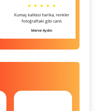
★ ★ ★ ★ ★
Kumaş kalitesi harika, renkler
Hem s
fotoğraftaki gibi canlı.
Merve Aydın