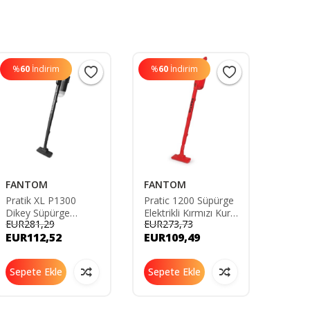
%
60
İndirim
%
60
İndirim
%
60
FANTOM
FANTOM
Roid
Pratik XL P1300
Pratic 1200 Süpürge
X20 D
Dikey Süpürge
Elektrikli Kırmızı Kuru
Şarjlı
EUR281,29
EUR273,73
EUR1.
Torbasız Kuru
Dikey 500W
EUR112,52
EUR109,49
EUR5
Elektrikli
2015ST000864
2020ST0000000200
Sepete Ekle
Sepete Ekle
Sepe