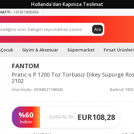
Hollanda'dan Kapınıza Teslimat
HATTI :
+31611805656
Ara
&Çocuk
Giyim & Aksesuar
Süpermarket
Fırsat Ürünleri
FANTOM
Pratıc-s P 1200 Toz Torbasız Dikey Süpürge Ro
2102
Ürün Kodu:
691MNZ1186043
Barkod:
7435
%
60
EUR
108,28
EUR
270,70
İndirim