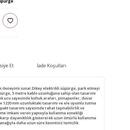
üpürge
siye Et
İade Koşulları
ik deneyimi sunar.Dikey elektrikli süpürge, park etmeyi
pürge, 5 metre kablo uzunluğuna sahip olan tasarımı
ık ucu sayesinde koltuk araları, pimapenler, duvar
i ve 1220 mm uzunluktaki tasarımı ve ele uyumlu tutma
akt tasarımı sayesinde rahat taşınabilirlik ve
lme imkanı veren yapısıyla kullanma esnekliği
 karşı dayanıklılık göstererek uzun ömürlü kullanıma
anağıyla daha uzun süre kesintisiz temizlik