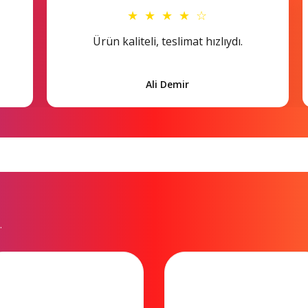
★ ★ ★ ★ ☆
Ürün kaliteli, teslimat hızlıydı.
Ali Demir
.