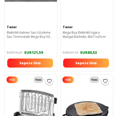
Taner
Taner
Elektrikli Katmer Sacı Gözleme
Mega Boy Elektrikli Izgara
Sacı Termostatlı Mega Boy 50
Mangal Barbekü 40x11x25cm
Cm 2000w TNRKAT2000B-T
EUR121,59
EUR89,53
EUR216,25
EUR207,18
Sepete Ekle
Sepete Ekle
%
55
Yeni
%
60
Yeni