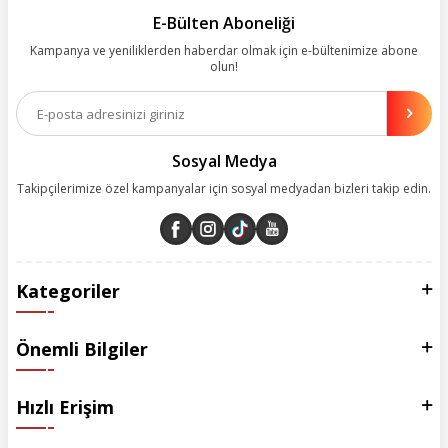
kolay, kusursuz ve keyifli bir alışveriş yolculuğu sunarken deneyiminize
E-Bülten Aboneliği
değer katmak için sürekli çalışıyoruz.
Kampanya ve yeniliklerden haberdar olmak için e-bültenimize abone
olun!
Aynı zamanda App uygulamımızı kullanan müşterilerimize özel indirim
olanakları sunuyoruz. Çalışmalarımızı müşterilerimizin memnuniyetini
esas alarak yürütüyoruz.
Sosyal Medya
Takipçilerimize özel kampanyalar için sosyal medyadan bizleri takip edin.
Kategoriler
Önemli Bilgiler
Hızlı Erişim