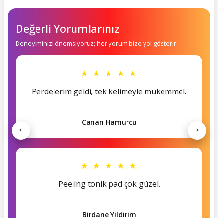
Değerli Yorumlarınız
Deneyiminizi önemsiyoruz; her yorum bize yol gösterir.
★ ★ ★ ★ ★
Perdelerim geldi, tek kelimeyle mükemmel.
Canan Hamurcu
<
>
★ ★ ★ ★ ★
Peeling tonik pad çok güzel.
Birdane Yildirim