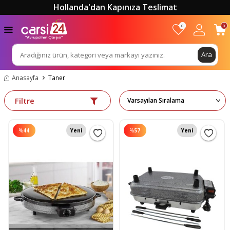
Hollanda'dan Kapınıza Teslimat
0
0
Ara
Anasayfa
Taner
Filtre
%
44
Yeni
%
57
Yeni