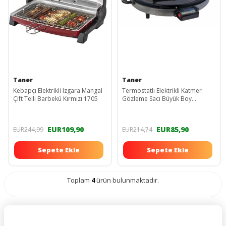
Taner
Taner
Kebapçı Elektrikli Izgara Mangal
Termostatlı Elektrikli Katmer
Çift Telli Barbekü Kırmızı 1705
Gözleme Sacı Büyük Boy
tnrkat2000b
EUR109,90
EUR85,90
EUR244,99
EUR214,74
Sepete Ekle
Sepete Ekle
Toplam
4
ürün bulunmaktadır.