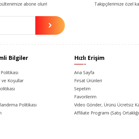
bültenimize abone olun!
Takipçilerimize özel k
li Bilgiler
Hızlı Erişim
k Politikası
Ana Sayfa
r ve Koşullar
Fırsat Ürünleri
olitikası
Sepetim
Favorilerim
landırma Politikası
Video Gönder, Ürünü Ücretsiz K
m
Affiliate Programı (Satış Ortaklığı