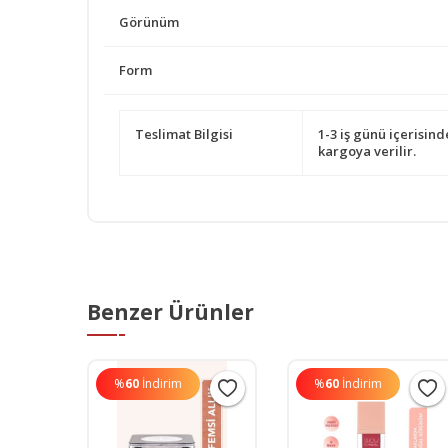
Görünüm
Form
Teslimat Bilgisi
1-3 iş günü içerisind
kargoya verilir.
Benzer Ürünler
%
60
İndirim
%
60
İndirim