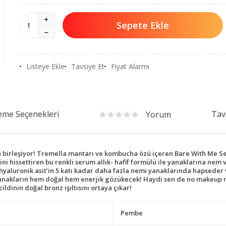
Sepete Ekle
Listeye Ekle
Tavsiye Et
Fiyat Alarmı
me Seçenekleri
Tav
Yorum
la birleşiyor! Tremella mantarı ve kombucha özü içeren Bare With Me Se
ini hissettiren bu renkli serum allık- hafif formülü ile yanaklarına n
- hyaluronik asit’in 5 katı kadar daha fazla nemi yanaklarında hapsed
e yanakların hem doğal hem enerjik gözükecek! Haydi sen de no make
ldinin doğal bronz ışıltısını ortaya çıkar!
Pembe