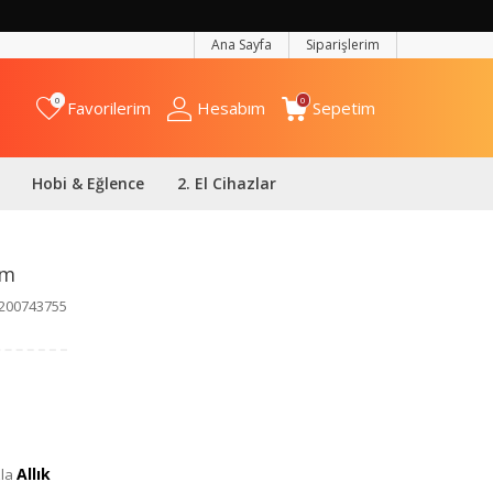
Ana Sayfa
Siparişlerim
0
0
Favorilerim
Hesabım
Sepetim
Hobi & Eğlence
2. El Cihazlar
üm
200743755
Allık
zla