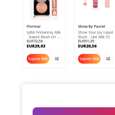
Flormar
Show By Pastel
llık
Işıltılı Fırınlanmış Allık
Show Your Joy Liquid
Me Pink
- Baked Blush-On -
Blush - Likit Allık 55
EUR72,56
EUR51,39
050 Peachy Bronze -
EUR29,03
EUR20,56
8682536051477
Sepete Ekle
Sepete Ekle