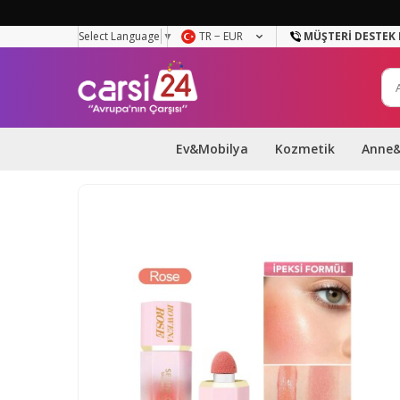
Select Language
▼
TR − EUR
MÜŞTERI DESTEK 
Ev&Mobilya
Kozmetik
Anne