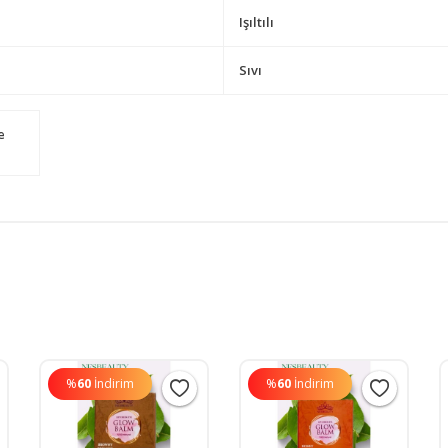
Işıltılı
Sıvı
e
%
60
İndirim
%
60
İndirim