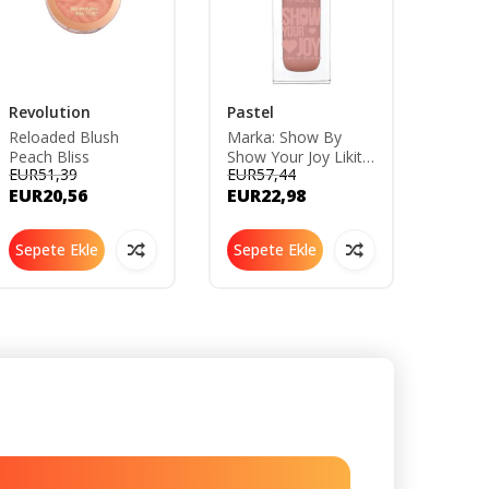
Revolution
Pastel
I Hea
Reloaded Blush
Marka: Show By
I Hear
Peach Bliss
Show Your Joy Likit
Wate
EUR51,39
EUR57,44
EUR63
Allık 51 Kategori: Allık
Tınt Al
EUR20,56
EUR22,98
EUR2
Sepete Ekle
Sepete Ekle
Sepe