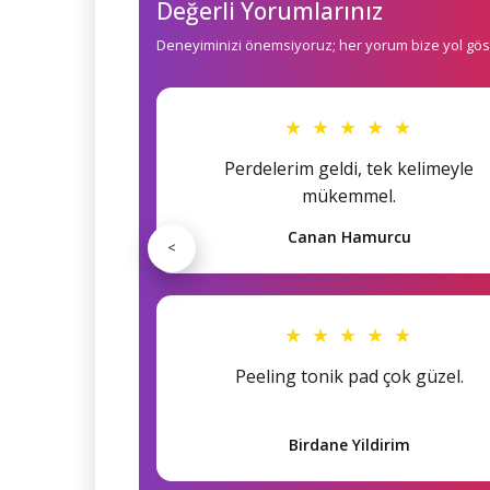
Değerli Yorumlarınız
Deneyiminizi önemsiyoruz; her yorum bize yol göst
★ ★ ★ ★ ★
Perdelerim geldi, tek kelimeyle
mükemmel.
Canan Hamurcu
<
★ ★ ★ ★ ★
Peeling tonik pad çok güzel.
Birdane Yildirim