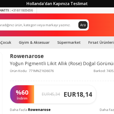
Hollanda'dan Kapınıza Teslimat
HATTI :
+31611805656
Ara
&Çocuk
Giyim & Aksesuar
Süpermarket
Fırsat Ürünleri
Rowenarose
Yoğun Pigmentli Likit Allık (Rose) Doğal Görün
Ürün Kodu:
771MNZ1636076
Barkod:
7435
%
60
EUR
18,14
EUR
45,34
İndirim
Rowenarose
Daha Fazla
Daha Fa