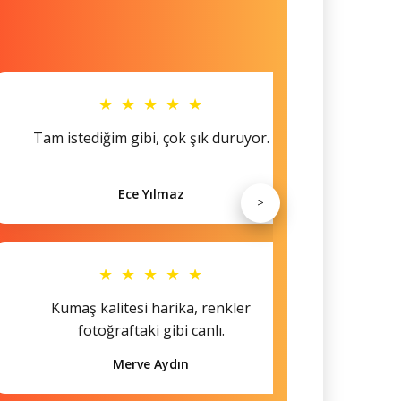
★ ★ ★ ★ ★
Tam istediğim gibi, çok şık duruyor.
Küçü
Ece Yılmaz
>
★ ★ ★ ★ ★
Kumaş kalitesi harika, renkler
Hem s
fotoğraftaki gibi canlı.
Merve Aydın