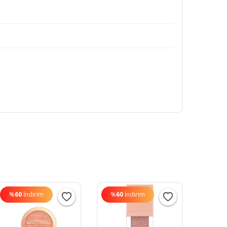
%
60
İndirim
%
60
İndirim
%
60