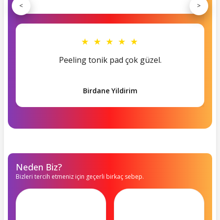
<
>
★ ★ ★ ★ ★
Peeling tonik pad çok güzel.
Birdane Yildirim
Neden Biz?
Bizleri tercih etmeniz için geçerli birkaç sebep.