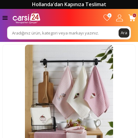
Hollanda'dan Kapınıza Teslimat
0
0
Ara