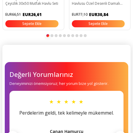
Çeyizlik 30x50 Mutfak Havlu Seti
Havlusu Özel Desenli Damalı
Model 35x50 Cm Yıkanabilir
Pamuklu Ürün
EUR26,61
EUR30,84
EUR66,51
EUR77,10
Sepete Ekle
Sepete Ekle
Değerli Yorumlarınız
Deneyiminizi önemsiyoruz; her yorum bize yol gösterir.
★ ★ ★ ★ ★
Perdelerim geldi, tek kelimeyle mükemmel.
Canan Hamurcu