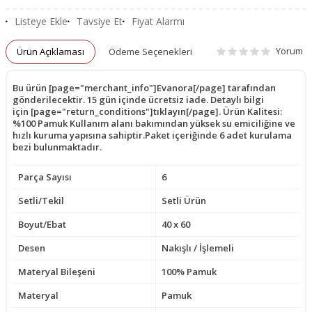
Listeye Ekle
Tavsiye Et
Fiyat Alarmı
Yorum
Ürün Açıklaması
Ödeme Seçenekleri
Bu ürün [page="merchant_info"]Evanora[/page] tarafından
gönderilecektir. 15 gün içinde ücretsiz iade. Detaylı bilgi
için [page="return_conditions"]tıklayın[/page]. Ürün Kalitesi:
%100 Pamuk Kullanım alanı bakımından yüksek su emiciliğine ve
hızlı kuruma yapısına sahiptir.Paket içeriğinde 6 adet kurulama
bezi bulunmaktadır.
Parça Sayısı
6
Setli/Tekil
Setli Ürün
Boyut/Ebat
40 x 60
Desen
Nakışlı / İşlemeli
Materyal Bileşeni
100% Pamuk
Materyal
Pamuk