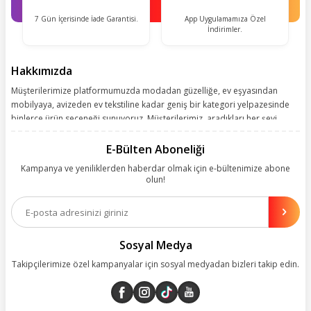
7 Gün İçerisinde İade Garantisi.
App Uygulamamıza Özel
İndirimler.
Hakkımızda
Müşterilerimize platformumuzda modadan güzelliğe, ev eşyasından
mobilyaya, avizeden ev tekstiline kadar geniş bir kategori yelpazesinde
binlerce ürün seçeneği sunuyoruz. Müşterilerimiz, aradıkları her şeyi
kolayca bularak kusursuz alışveriş deneyiminin keyfini çıkarıyor. Size
kolay, kusursuz ve keyifli bir alışveriş yolculuğu sunarken deneyiminize
E-Bülten Aboneliği
değer katmak için sürekli çalışıyoruz.
Kampanya ve yeniliklerden haberdar olmak için e-bültenimize abone
olun!
Aynı zamanda App uygulamımızı kullanan müşterilerimize özel indirim
olanakları sunuyoruz. Çalışmalarımızı müşterilerimizin memnuniyetini
esas alarak yürütüyoruz.
Sosyal Medya
Takipçilerimize özel kampanyalar için sosyal medyadan bizleri takip edin.