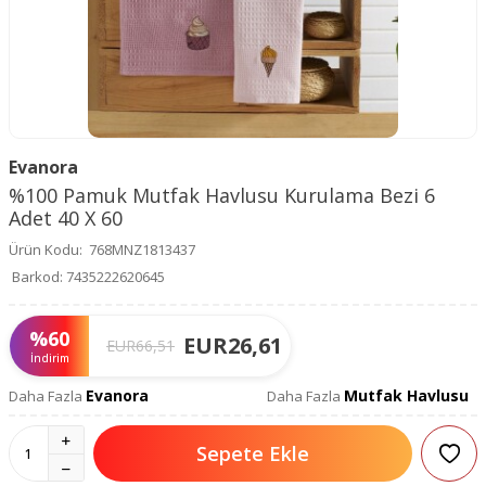
Evanora
%100 Pamuk Mutfak Havlusu Kurulama Bezi 6
Adet 40 X 60
Ürün Kodu:
768MNZ1813437
Barkod:
7435222620645
%
60
EUR
26,61
EUR
66,51
İndirim
Evanora
Mutfak Havlusu
Daha Fazla
Daha Fazla
Sepete Ekle