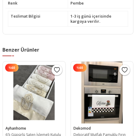
Renk
Pembe
Teslimat Bilgisi
1-3 iş günü içerisinde
kargoya verilir.
Benzer Ürünler
%
60
%
60
Ayhanhome
Dekomod
6'lı Güpürlü Saten İşlemeli Kutulu
Dekoratif Mutfak Pamuklu Fırın