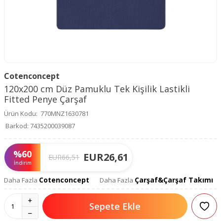
Cotenconcept
120x200 cm Düz Pamuklu Tek Kişilik Lastikli
Fitted Penye Çarşaf
Ürün Kodu:
770MNZ1630781
Barkod:
7435200039087
%
60
EUR
26,61
EUR
66,51
İndirim
Cotenconcept
Çarşaf&Çarşaf Takımı
Daha Fazla
Daha Fazla
Sepete Ekle