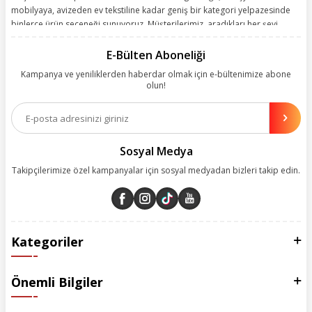
mobilyaya, avizeden ev tekstiline kadar geniş bir kategori yelpazesinde
binlerce ürün seçeneği sunuyoruz. Müşterilerimiz, aradıkları her şeyi
kolayca bularak kusursuz alışveriş deneyiminin keyfini çıkarıyor. Size
kolay, kusursuz ve keyifli bir alışveriş yolculuğu sunarken deneyiminize
E-Bülten Aboneliği
değer katmak için sürekli çalışıyoruz.
Kampanya ve yeniliklerden haberdar olmak için e-bültenimize abone
olun!
Aynı zamanda App uygulamımızı kullanan müşterilerimize özel indirim
olanakları sunuyoruz. Çalışmalarımızı müşterilerimizin memnuniyetini
esas alarak yürütüyoruz.
Sosyal Medya
Takipçilerimize özel kampanyalar için sosyal medyadan bizleri takip edin.
Kategoriler
Önemli Bilgiler