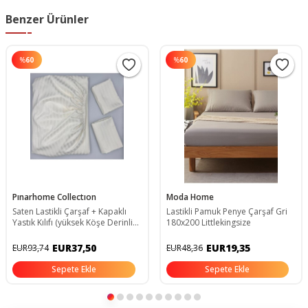
Benzer Ürünler
%
60
%
60
Pınarhome Collectıon
Moda Home
Saten Lastikli Çarşaf + Kapaklı
Lastikli Pamuk Penye Çarşaf Gri
Yastık Kılıfı (yüksek Köşe Derinliği
180x200 Littlekingsize
) ***son Trend***
EUR37,50
EUR19,35
EUR93,74
EUR48,36
Sepete Ekle
Sepete Ekle