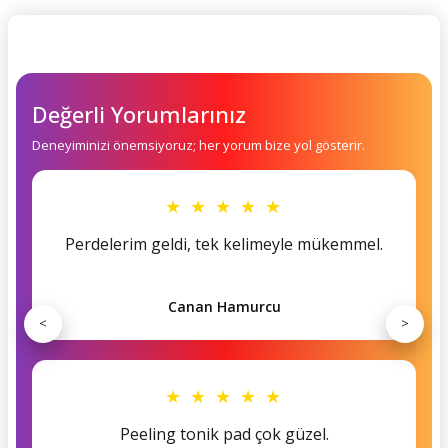
Değerli Yorumlarınız
Deneyiminizi önemsiyoruz; her yorum bize yol gösterir.
★ ★ ★ ★ ★
Perdelerim geldi, tek kelimeyle mükemmel.
Canan Hamurcu
<
>
★ ★ ★ ★ ★
Peeling tonik pad çok güzel.