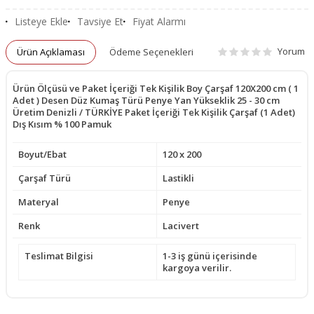
Listeye Ekle
Tavsiye Et
Fiyat Alarmı
Yorum
Ürün Açıklaması
Ödeme Seçenekleri
Ürün Ölçüsü ve Paket İçeriği Tek Kişilik Boy Çarşaf 120X200 cm ( 1
Adet ) Desen Düz Kumaş Türü Penye Yan Yükseklik 25 - 30 cm
Üretim Denizli / TÜRKİYE Paket İçeriği Tek Kişilik Çarşaf (1 Adet)
Dış Kısım % 100 Pamuk
Boyut/Ebat
120 x 200
Çarşaf Türü
Lastikli
Materyal
Penye
Renk
Lacivert
Teslimat Bilgisi
1-3 iş günü içerisinde
kargoya verilir.