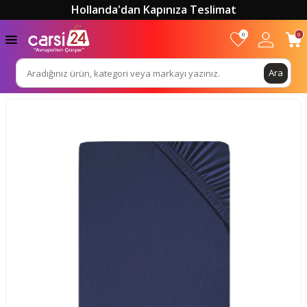
Hollanda'dan Kapınıza Teslimat
0
0
Ara