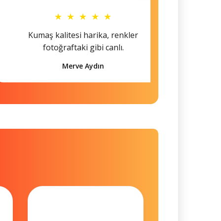
★ ★ ★ ★ ★
Kumaş kalitesi harika, renkler
Hem s
fotoğraftaki gibi canlı.
Merve Aydın