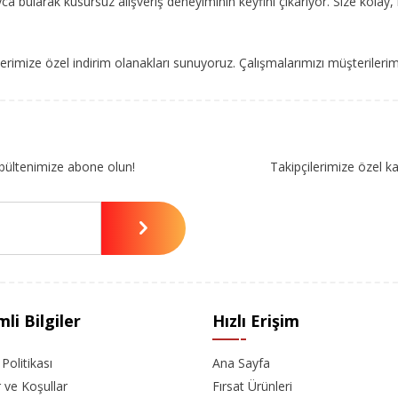
ca bularak kusursuz alışveriş deneyiminin keyfini çıkarıyor. Size kolay, 
imize özel indirim olanakları sunuyoruz. Çalışmalarımızı müşterileri
bültenimize abone olun!
Takipçilerimize özel k
li Bilgiler
Hızlı Erişim
k Politikası
Ana Sayfa
r ve Koşullar
Fırsat Ürünleri