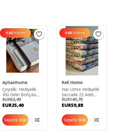
%
60
İndirim
%
60
İndirim
%
60
Ayhanhome
Rell Home
Ayha
Çeyizlik- Hediyelik-
Hac Umre Hediyelik
3 ADE
4'lü Gelin Bohçası
Seccade 25 Adet
Güpürl
EUR63,49
EUR149,70
EUR11
Seti- Iğne Oyalı
Hac Ve Umre
Kadife
EUR25,40
EUR59,88
EUR4
Namaz Örtüsü-
Hediyelik Set
Seti S
Tafta Seccade-
Dağıtmalık Seccade
Yasin- Tesbih
Pamuklu Seccade
Sepete Ekle
Sepete Ekle
Sepe