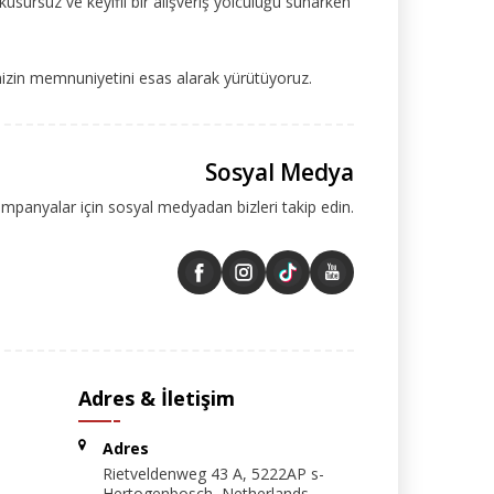
kusursuz ve keyifli bir alışveriş yolculuğu sunarken
mizin memnuniyetini esas alarak yürütüyoruz.
Sosyal Medya
ampanyalar için sosyal medyadan bizleri takip edin.
Adres & İletişim
Adres
Rietveldenweg 43 A, 5222AP s-
Hertogenbosch, Netherlands