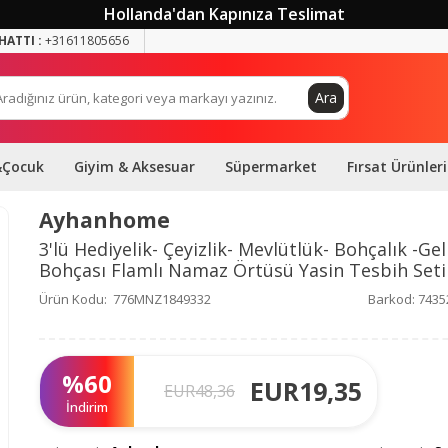
Hollanda'dan Kapınıza Teslimat
HATTI :
+31611805656
Ara
&Çocuk
Giyim & Aksesuar
Süpermarket
Fırsat Ürünleri
Ayhanhome
3'lü Hediyelik- Çeyizlik- Mevlütlük- Bohçalık -Gel
Bohçası Flamlı Namaz Örtüsü Yasin Tesbih Seti
Ürün Kodu:
776MNZ1849332
Barkod:
7435
%
60
EUR
19,35
EUR
48,36
İndirim