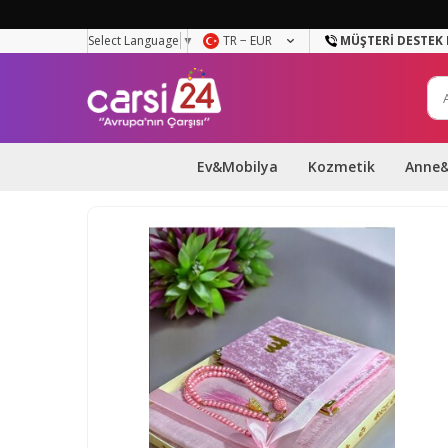
Select Language
▼
TR − EUR
MÜŞTERI DESTEK 
Ev&Mobilya
Kozmetik
Anne