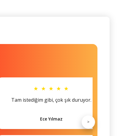
★ ★ ★ ★ ★
Tam istediğim gibi, çok şık duruyor.
Küçü
Ece Yılmaz
>