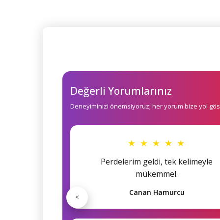
Değerli Yorumlarınız
Deneyiminizi önemsiyoruz; her yorum bize yol göst
★ ★ ★ ★ ★
Perdelerim geldi, tek kelimeyle
mükemmel.
Canan Hamurcu
<