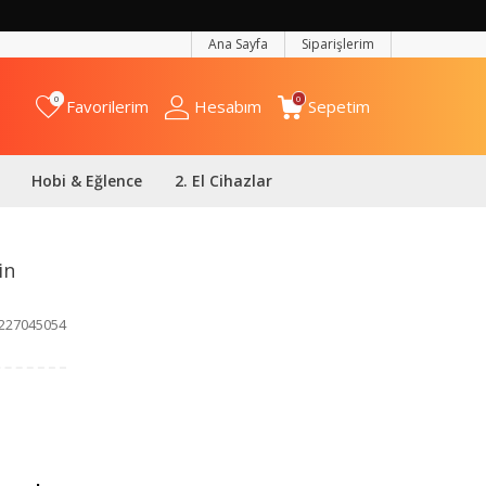
Ana Sayfa
Siparişlerim
0
0
Favorilerim
Hesabım
Sepetim
Hobi & Eğlence
2. El Cihazlar
in
227045054