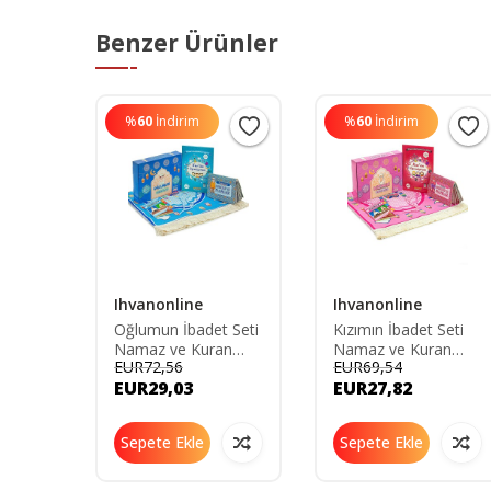
Benzer Ürünler
%
60
İndirim
%
60
İndirim
Ihvanonline
Ihvanonline
l
Oğlumun İbadet Seti
Kızımın İbadet Seti
Kaymaz
Namaz ve Kuran
Namaz ve Kuran
EUR72,56
EUR69,54
e
Öğreniyorum Çocuk
Öğreniyorum Çocuk
EUR29,03
EUR27,82
 120
Seccade Seti Mavi
Seccade Seti Pembe
Sepete Ekle
Sepete Ekle