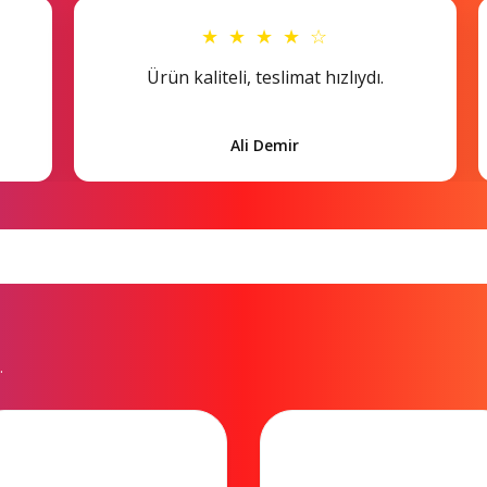
★ ★ ★ ★ ☆
Ürün kaliteli, teslimat hızlıydı.
Ali Demir
.