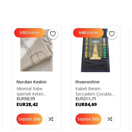
%
52
İndirim
%
60
İndirim
Nurdan Keskin
Ihvanonline
Minimal Kabe
Kabeli Benim
Işlemeli Keten
Seccadem Çocuklar
EUR58,95
EUR211,71
Seccade Namazlık -
İçin Sesli Konuşan 7
EUR28,42
EUR84,69
Çeyizlik Hediyelik
Dilde Namaz Kıldıran
Çanta Seccadesi NK-
Seccade Siyah
S
Sepete Ekle
Sepete Ekle