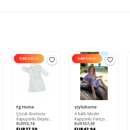
%
60
İndirim
%
60
İndirim
Fg Home
stylishome
Çocuk Bornozu
4 Katlı Müslin
Kapüşonlu Beyaz
Kapşonlu Panço
EUR93,74
EUR107,35
%100 Pamuklu
Çocuk Bornoz Plaj
EUR37,50
EUR42,94
Banyo Prenses Tacı