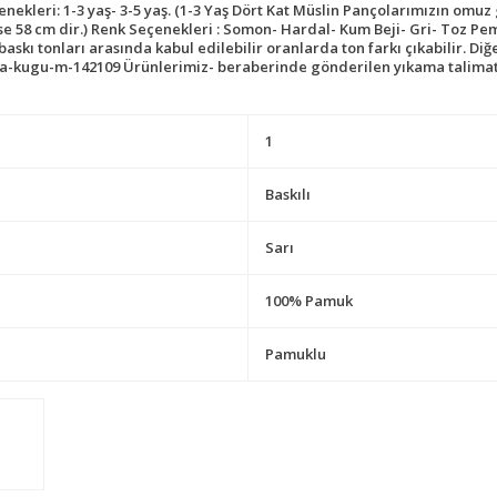
eri: 1-3 yaş- 3-5 yaş. (1-3 Yaş Dört Kat Müslin Pançolarımızın omuz gen
se 58 cm dir.) Renk Seçenekleri : Somon- Hardal- Kum Beji- Gri- Toz Pemb
baskı tonları arasında kabul edilebilir oranlarda ton farkı çıkabilir. D
-kugu-m-142109 Ürünlerimiz- beraberinde gönderilen yıkama talimatına
1
Baskılı
Sarı
100% Pamuk
Pamuklu