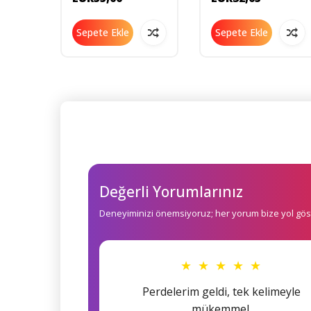
Sepete Ekle
Sepete Ekle
Değerli Yorumlarınız
Deneyiminizi önemsiyoruz; her yorum bize yol göst
★ ★ ★ ★ ★
Perdelerim geldi, tek kelimeyle
mükemmel.