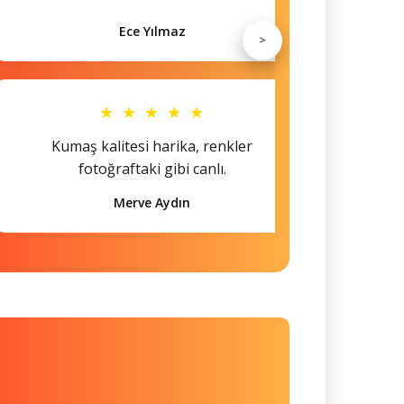
Ece Yılmaz
>
★ ★ ★ ★ ★
Kumaş kalitesi harika, renkler
Hem s
fotoğraftaki gibi canlı.
Merve Aydın