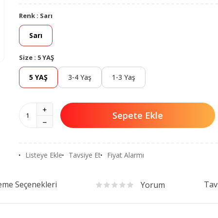
Renk :
Sarı
Sarı
Size :
5 YAŞ
5 YAŞ
3-4 Yaş
1-3 Yaş
Sepete Ekle
Listeye Ekle
Tavsiye Et
Fiyat Alarmı
me Seçenekleri
Tav
Yorum