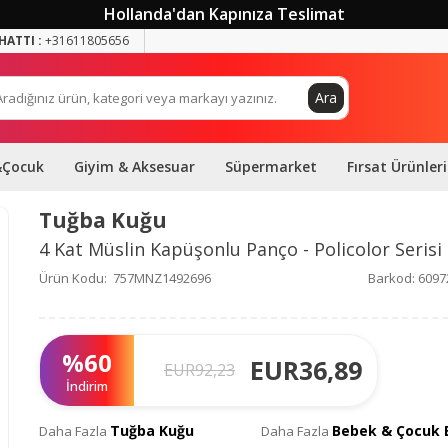
Hollanda'dan Kapınıza Teslimat
HATTI :
+31611805656
Ara
&Çocuk
Giyim & Aksesuar
Süpermarket
Fırsat Ürünleri
Tuğba Kuğu
4 Kat Müslin Kapüşonlu Panço - Policolor Serisi 
Ürün Kodu:
757MNZ1492696
Barkod:
6097
%
60
EUR
36,89
EUR
92,23
İndirim
Tuğba Kuğu
Bebek & Çocuk 
Daha Fazla
Daha Fazla