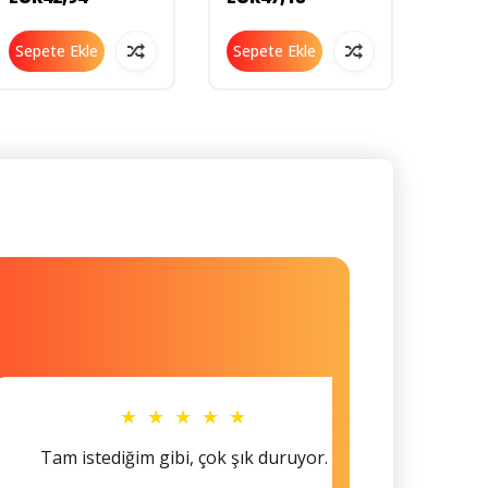
600205
Sepete Ekle
Sepete Ekle
Sepe
★ ★ ★ ★ ★
Tam istediğim gibi, çok şık duruyor.
Küçü