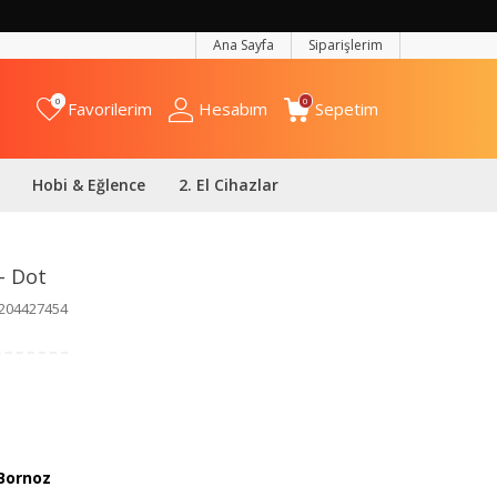
Ana Sayfa
Siparişlerim
0
0
Favorilerim
Hesabım
Sepetim
Hobi & Eğlence
2. El Cihazlar
- Dot
204427454
Bornoz