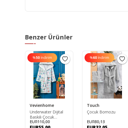
Benzer Ürünler
%
50
İndirim
%
60
İndirim
esim
Vevienhome
Touch
Underwater Dijital
Çocuk Bornozu
Baskılı Çocuk
EUR110,00
EUR80,13
Bornozu
EUR55,00
EUR32,05