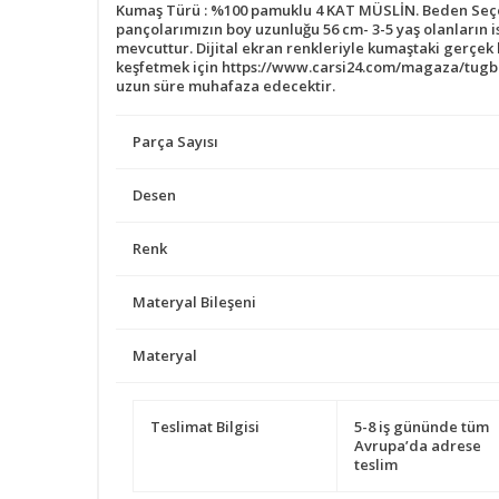
Kumaş Türü : %100 pamuklu 4 KAT MÜSLİN. Beden Seçenekl
pançolarımızın boy uzunluğu 56 cm- 3-5 yaş olanların i
mevcuttur. Dijital ekran renkleriyle kumaştaki gerçek 
keşfetmek için https://www.carsi24.com/magaza/tugba
uzun süre muhafaza edecektir.
Parça Sayısı
Desen
Renk
Materyal Bileşeni
Materyal
Teslimat Bilgisi
5-8 iş gününde tüm
Avrupa’da adrese
teslim