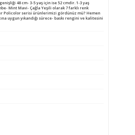
işliği 48 cm- 3-5 yaş için ise 52 cmdir. 1-3 yaş
e- Mint Mavi- Çağla Yeşili olarak 7 farklı renk
iğer Policolor serisi ürünlerimizi gördünüz mü? Hemen
 uygun yıkandığı sürece- baskı rengini ve kalitesini