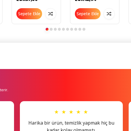
600203
Sepete Ekle
Sepete Ekle
erir.
★ ★ ★ ★ ★
Harika bir ürün, temizlik yapmak hiç bu
kadar kolay olmamıştı.