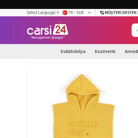
Select Language
▼
TR − EUR
MÜŞTERI DESTEK 
Ev&Mobilya
Kozmetik
Anne