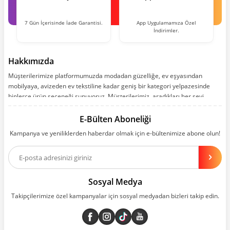
7 Gün İçerisinde İade Garantisi.
App Uygulamamıza Özel
İndirimler.
Hakkımızda
Müşterilerimize platformumuzda modadan güzelliğe, ev eşyasından
mobilyaya, avizeden ev tekstiline kadar geniş bir kategori yelpazesinde
binlerce ürün seçeneği sunuyoruz. Müşterilerimiz, aradıkları her şeyi
kolayca bularak kusursuz alışveriş deneyiminin keyfini çıkarıyor. Size kolay,
kusursuz ve keyifli bir alışveriş yolculuğu sunarken deneyiminize değer
E-Bülten Aboneliği
katmak için sürekli çalışıyoruz.
Kampanya ve yeniliklerden haberdar olmak için e-bültenimize abone olun!
Aynı zamanda App uygulamımızı kullanan müşterilerimize özel indirim
olanakları sunuyoruz. Çalışmalarımızı müşterilerimizin memnuniyetini
esas alarak yürütüyoruz.
Sosyal Medya
Takipçilerimize özel kampanyalar için sosyal medyadan bizleri takip edin.