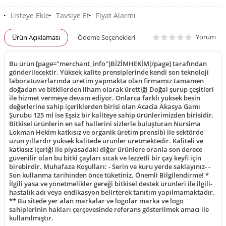
Listeye Ekle
Tavsiye Et
Fiyat Alarmı
Yorum
Ürün Açıklaması
Ödeme Seçenekleri
Bu ürün [page="merchant_info"]BİZİMHEKİM[/page] tarafından
gönderilecektir. Yüksek kalite prensiplerinde kendi son teknoloji
laboratuvarlarında üretim yapmakta olan firmamız tamamen
doğadan ve bitkilerden ilham olarak ürettiği Doğal şurup çeşitleri
ile hizmet vermeye devam ediyor. Onlarca farklı yüksek besin
değerlerine sahip içeriklerden birisi olan Acacia Akasya Gamı
Şurubu 125 ml ise Eşsiz bir kaliteye sahip ürünlerimizden birisidir.
Bitkisel ürünlerin en saf hallerini sizlerle buluşturan Nursima
Lokman Hekim katkısız ve organik üretim prensibi ile sektörde
uzun yıllardır yüksek kalitede ürünler üretmektedir. Kaliteli ve
katkısız içeriği ile piyasadaki diğer ürünlere oranla son derece
güvenilir olan bu bitki çayları sıcak ve lezzetli bir çay keyfi için
birebirdir. Muhafaza Koşulları: - Serin ve kuru yerde saklayınız- -
Son kullanma tarihinden önce tüketiniz. Önemli Bilgilendirme! *
İlgili yasa ve yönetmelikler gereği bitkisel destek ürünleri ile ilgili-
hastalık adı veya endikasyon belirterek tanıtım yapılmamaktadır.
** Bu sitede yer alan markalar ve logolar marka ve logo
sahiplerinin hakları çerçevesinde referans gösterilmek amacı ile
kullanılmıştır.