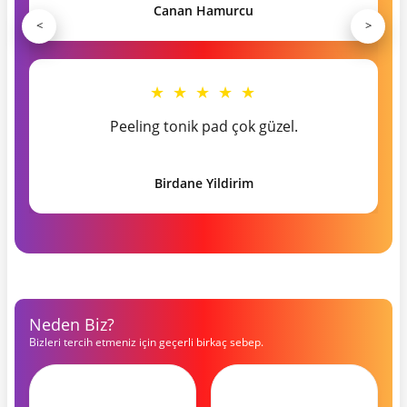
Canan Hamurcu
<
>
★ ★ ★ ★ ★
Peeling tonik pad çok güzel.
Birdane Yildirim
Neden Biz?
Bizleri tercih etmeniz için geçerli birkaç sebep.