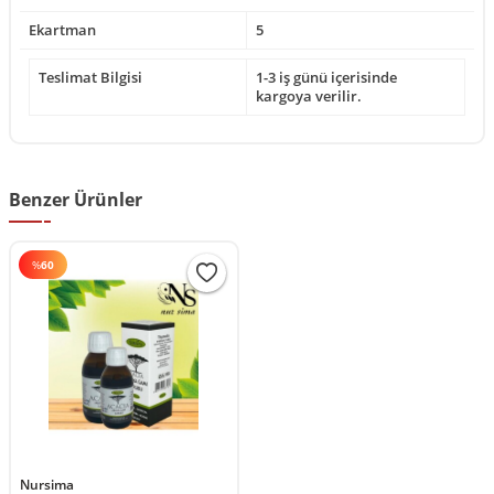
Ekartman
5
Teslimat Bilgisi
1-3 iş günü içerisinde
kargoya verilir.
Benzer Ürünler
%
60
Nursima