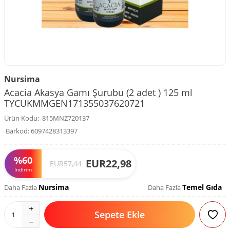
Nursima
Acacia Akasya Gamı Şurubu (2 adet ) 125 ml
TYCUKMMGEN171355037620721
Ürün Kodu:
815MNZ720137
Barkod:
6097428313397
%
60
EUR
22,98
EUR
57,44
İndirim
Nursima
Temel Gıda
Daha Fazla
Daha Fazla
Sepete Ekle