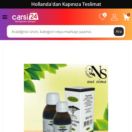
Hollanda'dan Kapınıza Teslimat
0
0
Ara