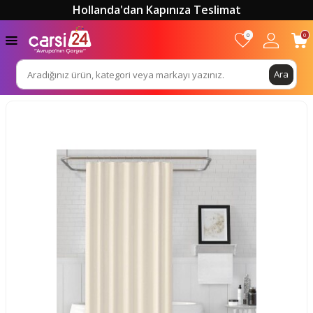
Hollanda'dan Kapınıza Teslimat
0
0
Ara