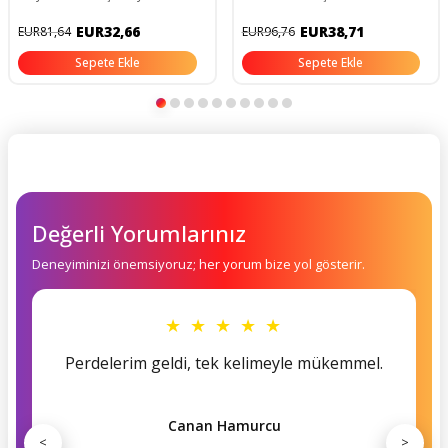
Tek Kanat Banyo Dekorasyon
Perdesi 180x200 Cm
EUR32,66
EUR38,71
EUR81,64
EUR96,76
Sepete Ekle
Sepete Ekle
Değerli Yorumlarınız
Deneyiminizi önemsiyoruz; her yorum bize yol gösterir.
★ ★ ★ ★ ★
Perdelerim geldi, tek kelimeyle mükemmel.
Canan Hamurcu
<
>