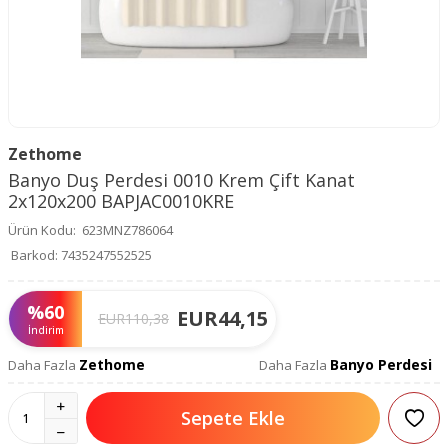
Zethome
Banyo Duş Perdesi 0010 Krem Çift Kanat
2x120x200 BAPJAC0010KRE
Ürün Kodu:
623MNZ786064
Barkod:
7435247552525
%
60
EUR
44,15
EUR
110,38
İndirim
Zethome
Banyo Perdesi
Daha Fazla
Daha Fazla
Sepete Ekle