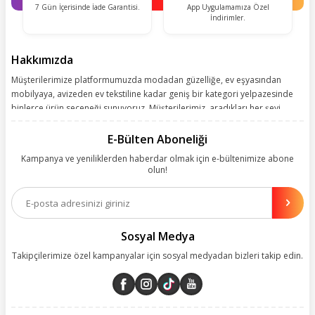
7 Gün İçerisinde İade Garantisi.
App Uygulamamıza Özel
İndirimler.
Hakkımızda
Müşterilerimize platformumuzda modadan güzelliğe, ev eşyasından
mobilyaya, avizeden ev tekstiline kadar geniş bir kategori yelpazesinde
binlerce ürün seçeneği sunuyoruz. Müşterilerimiz, aradıkları her şeyi
kolayca bularak kusursuz alışveriş deneyiminin keyfini çıkarıyor. Size
kolay, kusursuz ve keyifli bir alışveriş yolculuğu sunarken deneyiminize
E-Bülten Aboneliği
değer katmak için sürekli çalışıyoruz.
Kampanya ve yeniliklerden haberdar olmak için e-bültenimize abone
olun!
Aynı zamanda App uygulamımızı kullanan müşterilerimize özel indirim
olanakları sunuyoruz. Çalışmalarımızı müşterilerimizin memnuniyetini
esas alarak yürütüyoruz.
Sosyal Medya
Takipçilerimize özel kampanyalar için sosyal medyadan bizleri takip edin.