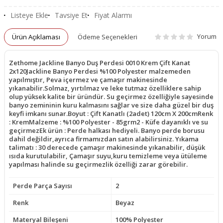
Listeye Ekle
Tavsiye Et
Fiyat Alarmı
Yorum
Ürün Açıklaması
Ödeme Seçenekleri
Zethome Jackline Banyo Duş Perdesi 0010 Krem Çift Kanat
2x120Jackline Banyo Perdesi %100 Polyester malzemeden
yapılmıştır, Peva içermez ve çamaşır makinesinde
yıkanabilir.Solmaz, yırtılmaz ve leke tutmaz özelliklere sahip
olup yüksek kalite bir üründür. Su geçirmez özelliğiyle sayesinde
banyo zemininin kuru kalmasını sağlar ve size daha güzel bir duş
keyfi imkanı sunar.Boyut : Çift Kanatlı (2adet) 120cm X 200cmRenk
: KremMalzeme : %100 Polyester - 85grm2 - Küfe dayanıklı ve su
geçirmezEk ürün : Perde halkası hediyeli. Banyo perde borusu
dahil değildir,ayrıca firmamızdan satın alabilirsiniz. Yıkama
talimatı : 30 derecede çamaşır makinesinde yıkanabilir, düşük
ısıda kurutulabilir, Çamaşır suyu,kuru temizleme veya ütüleme
yapılması halinde su geçirmezlik özelliği zarar görebilir.
Perde Parça Sayısı
2
Renk
Beyaz
Materyal Bileşeni
100% Polyester