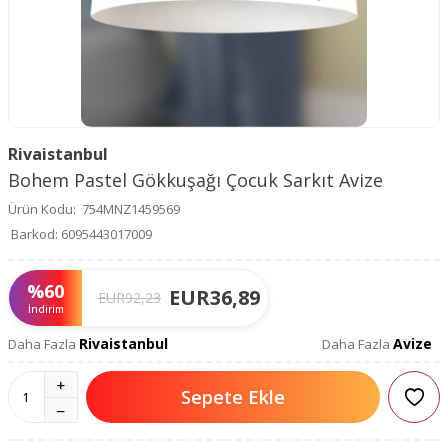
Rivaistanbul
Bohem Pastel Gökkuşağı Çocuk Sarkıt Avize
Ürün Kodu:
754MNZ1459569
Barkod:
6095443017009
%
60
EUR
36,89
EUR
92,23
İndirim
Rivaistanbul
Avize
Daha Fazla
Daha Fazla
Sepete Ekle