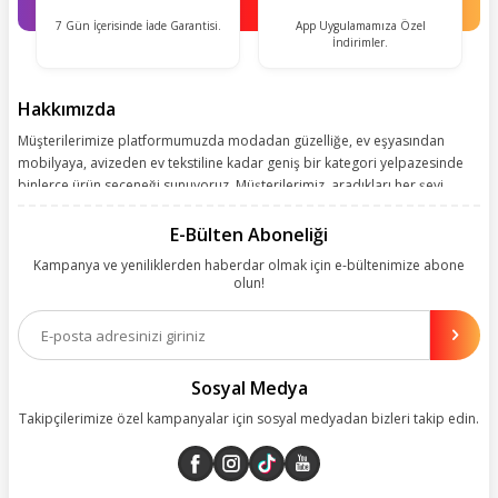
7 Gün İçerisinde İade Garantisi.
App Uygulamamıza Özel
İndirimler.
Hakkımızda
Müşterilerimize platformumuzda modadan güzelliğe, ev eşyasından
mobilyaya, avizeden ev tekstiline kadar geniş bir kategori yelpazesinde
binlerce ürün seçeneği sunuyoruz. Müşterilerimiz, aradıkları her şeyi
kolayca bularak kusursuz alışveriş deneyiminin keyfini çıkarıyor. Size
kolay, kusursuz ve keyifli bir alışveriş yolculuğu sunarken deneyiminize
E-Bülten Aboneliği
değer katmak için sürekli çalışıyoruz.
Kampanya ve yeniliklerden haberdar olmak için e-bültenimize abone
olun!
Aynı zamanda App uygulamımızı kullanan müşterilerimize özel indirim
olanakları sunuyoruz. Çalışmalarımızı müşterilerimizin memnuniyetini
esas alarak yürütüyoruz.
Sosyal Medya
Takipçilerimize özel kampanyalar için sosyal medyadan bizleri takip edin.