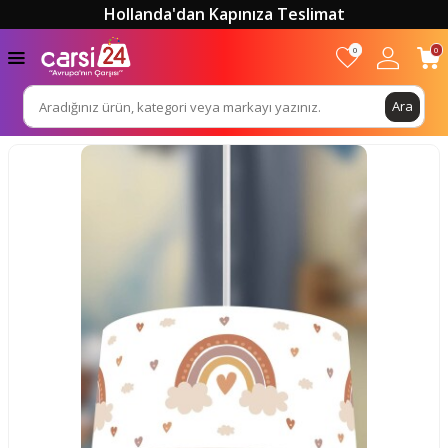
Hollanda'dan Kapınıza Teslimat
0
0
Ara