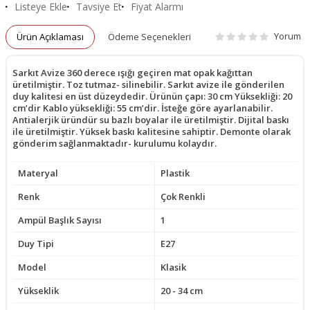
Listeye Ekle
Tavsiye Et
Fiyat Alarmı
Yorum
Ürün Açıklaması
Ödeme Seçenekleri
Sarkıt Avize 360 derece ışığı geçiren mat opak kağıttan
üretilmiştir. Toz tutmaz- silinebilir. Sarkıt avize ile gönderilen
duy kalitesi en üst düzeydedir. Ürünün çapı: 30 cm Yüksekliği: 20
cm’dir Kablo yüksekliği: 55 cm’dir. İsteğe göre ayarlanabilir.
Antialerjik üründür su bazlı boyalar ile üretilmiştir. Dijital baskı
ile üretilmiştir. Yüksek baskı kalitesine sahiptir. Demonte olarak
gönderim sağlanmaktadır- kurulumu kolaydır.
Materyal
Plastik
Renk
Çok Renkli
Ampül Başlık Sayısı
1
Duy Tipi
E27
Model
Klasik
Yükseklik
20 - 34 cm