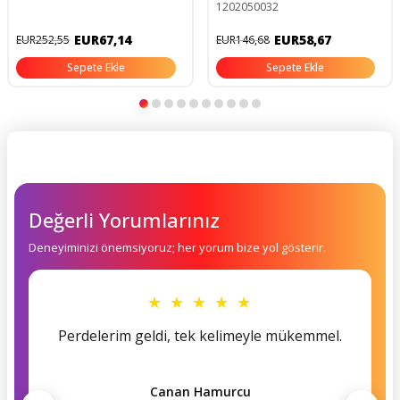
1202050032
EUR67,14
EUR58,67
EUR252,55
EUR146,68
Sepete Ekle
Sepete Ekle
Değerli Yorumlarınız
Deneyiminizi önemsiyoruz; her yorum bize yol gösterir.
★ ★ ★ ★ ★
Perdelerim geldi, tek kelimeyle mükemmel.
Canan Hamurcu