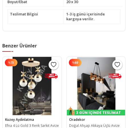
Boyut/Ebat
20 x 30
Teslimat Bilgisi
1-3 iş günü içerisinde
kargoya verilir.
Benzer Ürünler
%
73
%
60
Kuzey Aydinlatma
Oradekor
Efna 4 Lü Gold 3 Renk Sarkıt Avize
Doğal Ahşap Akkaya Üçlü Avize