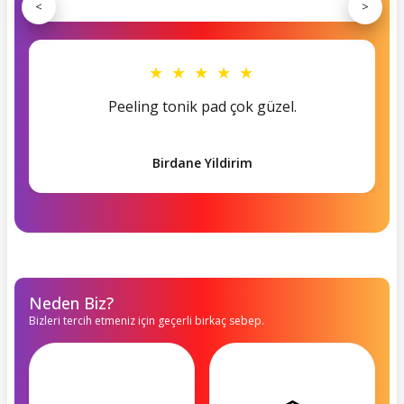
<
>
★ ★ ★ ★ ★
Peeling tonik pad çok güzel.
Birdane Yildirim
Neden Biz?
Bizleri tercih etmeniz için geçerli birkaç sebep.