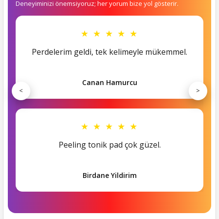
Deneyiminizi önemsiyoruz; her yorum bize yol gösterir.
★ ★ ★ ★ ★
Perdelerim geldi, tek kelimeyle mükemmel.
Canan Hamurcu
<
>
★ ★ ★ ★ ★
Peeling tonik pad çok güzel.
Birdane Yildirim