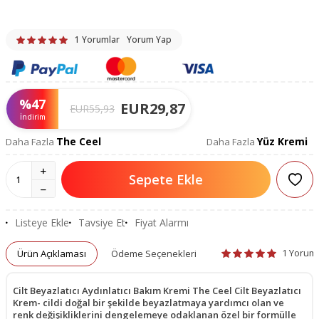
1 Yorumlar
Yorum Yap
%
47
EUR
29,87
EUR
55,93
İndirim
The Ceel
Yüz Kremi
Daha Fazla
Daha Fazla
Sepete Ekle
Listeye Ekle
Tavsiye Et
Fiyat Alarmı
1 Yorum
Ürün Açıklaması
Ödeme Seçenekleri
Cilt Beyazlatıcı Aydınlatıcı Bakım Kremi The Ceel Cilt Beyazlatıcı
Krem- cildi doğal bir şekilde beyazlatmaya yardımcı olan ve
renk değişikliklerini dengelemeye odaklanan özel bir formülle