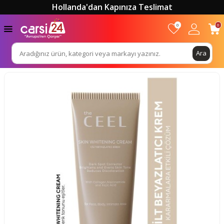
Hollanda'dan Kapınıza Teslimat
0
0
Ara