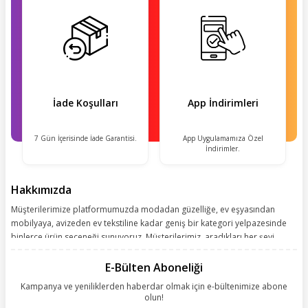
İade Koşulları
App İndirimleri
7 Gün İçerisinde İade Garantisi.
App Uygulamamıza Özel
İndirimler.
Hakkımızda
Müşterilerimize platformumuzda modadan güzelliğe, ev eşyasından
mobilyaya, avizeden ev tekstiline kadar geniş bir kategori yelpazesinde
binlerce ürün seçeneği sunuyoruz. Müşterilerimiz, aradıkları her şeyi
kolayca bularak kusursuz alışveriş deneyiminin keyfini çıkarıyor. Size
kolay, kusursuz ve keyifli bir alışveriş yolculuğu sunarken deneyiminize
E-Bülten Aboneliği
değer katmak için sürekli çalışıyoruz.
Kampanya ve yeniliklerden haberdar olmak için e-bültenimize abone
olun!
Aynı zamanda App uygulamımızı kullanan müşterilerimize özel indirim