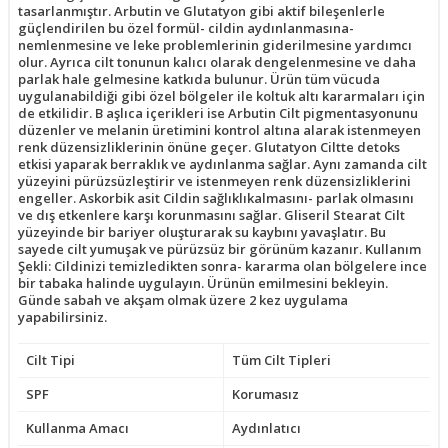
tasarlanmıştır. Arbutin ve Glutatyon gibi aktif bileşenlerle
güçlendirilen bu özel formül- cildin aydınlanmasına-
nemlenmesine ve leke problemlerinin giderilmesine yardımcı
olur. Ayrıca cilt tonunun kalıcı olarak dengelenmesine ve daha
parlak hale gelmesine katkıda bulunur. Ürün tüm vücuda
uygulanabildiği gibi özel bölgeler ile koltuk altı kararmaları için
de etkilidir. B aşlıca içerikleri ise Arbutin Cilt pigmentasyonunu
düzenler ve melanin üretimini kontrol altına alarak istenmeyen
renk düzensizliklerinin önüne geçer. Glutatyon Ciltte detoks
etkisi yaparak berraklık ve aydınlanma sağlar. Aynı zamanda cilt
yüzeyini pürüzsüzleştirir ve istenmeyen renk düzensizliklerini
engeller. Askorbik asit Cildin sağlıklıkalmasını- parlak olmasını
ve dış etkenlere karşı korunmasını sağlar. Gliseril Stearat Cilt
yüzeyinde bir bariyer oluşturarak su kaybını yavaşlatır. Bu
sayede cilt yumuşak ve pürüzsüz bir görünüm kazanır. Kullanım
Şekli: Cildinizi temizledikten sonra- kararma olan bölgelere ince
bir tabaka halinde uygulayın. Ürünün emilmesini bekleyin.
Günde sabah ve akşam olmak üzere 2 kez uygulama
yapabilirsiniz.
Cilt Tipi
Tüm Cilt Tipleri
SPF
Korumasız
Kullanma Amacı
Aydınlatıcı