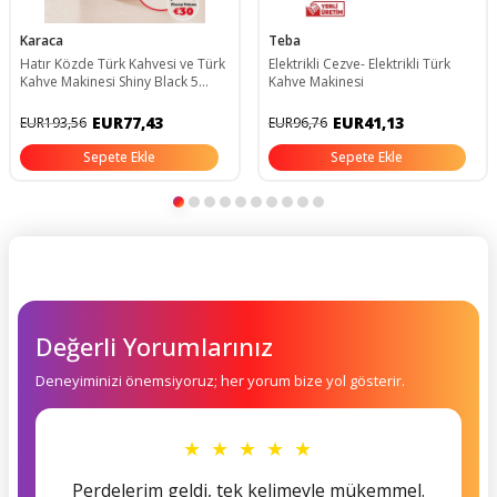
Karaca
Teba
Hatır Közde Türk Kahvesi ve Türk
Elektrikli Cezve- Elektrikli Türk
Kahve Makinesi Shiny Black 5
Kahve Makinesi
Fincan Kapasiteli Bol Köpüklü
EUR77,43
EUR41,13
EUR193,56
EUR96,76
Sepete Ekle
Sepete Ekle
Değerli Yorumlarınız
Deneyiminizi önemsiyoruz; her yorum bize yol gösterir.
★ ★ ★ ★ ★
Perdelerim geldi, tek kelimeyle mükemmel.