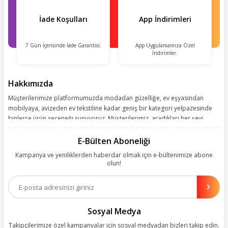
İade Koşulları
App İndirimleri
7 Gün İçerisinde İade Garantisi.
App Uygulamamıza Özel
İndirimler.
Hakkımızda
Müşterilerimize platformumuzda modadan güzelliğe, ev eşyasından
mobilyaya, avizeden ev tekstiline kadar geniş bir kategori yelpazesinde
binlerce ürün seçeneği sunuyoruz. Müşterilerimiz, aradıkları her şeyi
kolayca bularak kusursuz alışveriş deneyiminin keyfini çıkarıyor. Size
kolay, kusursuz ve keyifli bir alışveriş yolculuğu sunarken deneyiminize
E-Bülten Aboneliği
değer katmak için sürekli çalışıyoruz.
Kampanya ve yeniliklerden haberdar olmak için e-bültenimize abone
olun!
Aynı zamanda App uygulamımızı kullanan müşterilerimize özel indirim
olanakları sunuyoruz. Çalışmalarımızı müşterilerimizin memnuniyetini
esas alarak yürütüyoruz.
Sosyal Medya
Takipçilerimize özel kampanyalar için sosyal medyadan bizleri takip edin.