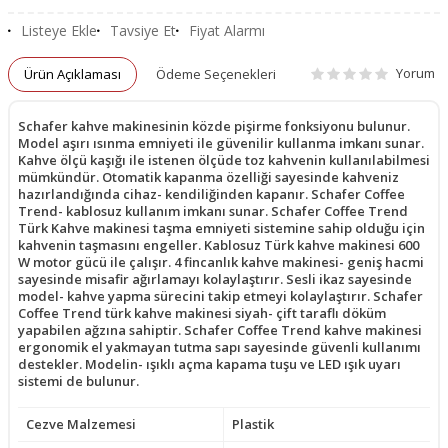
Listeye Ekle
Tavsiye Et
Fiyat Alarmı
Yorum
Ürün Açıklaması
Ödeme Seçenekleri
Schafer kahve makinesinin közde pişirme fonksiyonu bulunur.
Model aşırı ısınma emniyeti ile güvenilir kullanma imkanı sunar.
Kahve ölçü kaşığı ile istenen ölçüde toz kahvenin kullanılabilmesi
mümkündür. Otomatik kapanma özelliği sayesinde kahveniz
hazırlandığında cihaz- kendiliğinden kapanır. Schafer Coffee
Trend- kablosuz kullanım imkanı sunar. Schafer Coffee Trend
Türk Kahve makinesi taşma emniyeti sistemine sahip olduğu için
kahvenin taşmasını engeller. Kablosuz Türk kahve makinesi 600
W motor gücü ile çalışır. 4 fincanlık kahve makinesi- geniş hacmi
sayesinde misafir ağırlamayı kolaylaştırır. Sesli ikaz sayesinde
model- kahve yapma sürecini takip etmeyi kolaylaştırır. Schafer
Coffee Trend türk kahve makinesi siyah- çift taraflı döküm
yapabilen ağzına sahiptir. Schafer Coffee Trend kahve makinesi
ergonomik el yakmayan tutma sapı sayesinde güvenli kullanımı
destekler. Modelin- ışıklı açma kapama tuşu ve LED ışık uyarı
sistemi de bulunur.
Cezve Malzemesi
Plastik