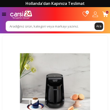
Hollanda'dan Kapınıza Teslimat
0
0
Ara