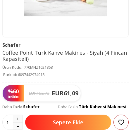
Schafer
Coffee Point Türk Kahve Makinesi- Siyah (4 Fincan
Kapasiteli)
Ürün Kodu:
770MNZ1621868
Barkod:
6097442974918
%
60
EUR
61,09
EUR
152,73
İndirim
Schafer
Türk Kahvesi Makinesi
Daha Fazla
Daha Fazla
Sepete Ekle