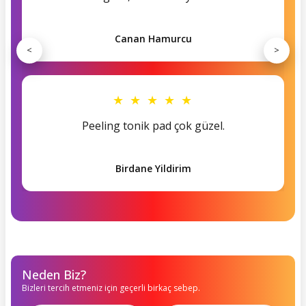
Canan Hamurcu
<
>
★ ★ ★ ★ ★
Peeling tonik pad çok güzel.
Birdane Yildirim
Neden Biz?
Bizleri tercih etmeniz için geçerli birkaç sebep.