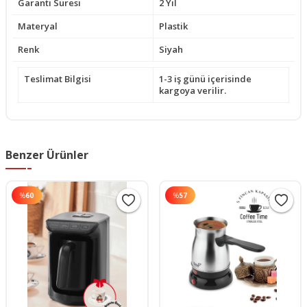
Garanti Süresi
2 Yıl
Materyal
Plastik
Renk
Siyah
Teslimat Bilgisi
1-3 iş günü içerisinde
kargoya verilir.
Benzer Ürünler
%
60
%
57