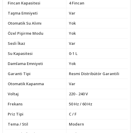
Fincan Kapasitesi
4 Fincan
Taşma Emniyeti
Var
Otomatik Su Alımı
Yok
Özel Pişirme Modu
Yok
Sesli İkaz
Var
Su Kapasitesi
0-1 L
Damlama Emniyeti
Yok
Garanti Tipi
Resmi Distribütör Garantili
Otomatik Kapanma
Var
Voltaj
220 - 240 V
Frekans
50 Hz / 60 Hz
Priz Tipi
C / F
Tema / Stil
Modern