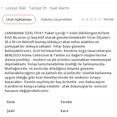
Listeye Ekle
Tavsiye Et
Fiyat Alarmı
Yorum
Ürün Açıklaması
Ödeme Seçenekleri
LANSMANA ÖZEL FİYAT Paket içeriği: 1 Adet Dikdörtgen Kırlent
Kılıfı Bu ürün içi boş kılıf olarak gönderilmektedir Ürün Ölçüleri:
35 x 55 cm Welsoft kumaş oldukça rahat nefes alabilen ve
yumuşak bir dokuya sahiptir. Yıllar boyu güvenle
kullanabilirsiniz. Gizli fermuarlıdır. Kendine özgü tasarımlarıyla
BENLİSSO Home Collection & Textile siz değerli müşterilerine
daima yenilikçi - modern ve şık ürünleri sunmaktan memnuniyet
duymaktadır. Kolay temizlenebilme özelliği ile Salonunuzda-
Mutfağınızda- ve evinizde dilediğiniz köşede güvenle
kullanabileceğiniz şık ve kaliteli bir ürünlerdir. Günlük kullanıma
uygun olduğu gibi özel davetlerinizde de zevkinizi ortaya
koyacaktır. Özenle seçilmiş bir kaç kırlentle- son dekorasyon
trendlerini kolayca takip edebilir- ufak dokunuşlarla- evinizin
havasını değiştirebilirsiniz.
Renk
Pembe
Şekil
Kare