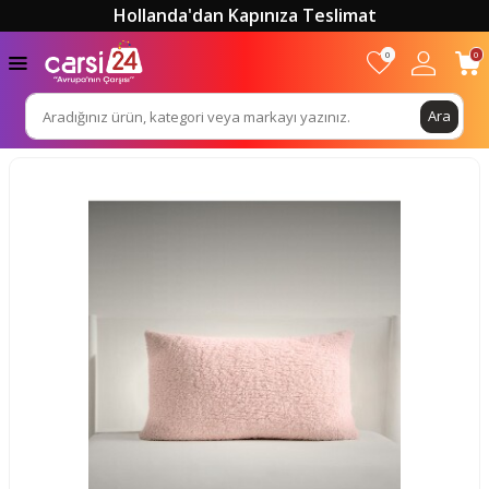
Hollanda'dan Kapınıza Teslimat
0
0
Ara