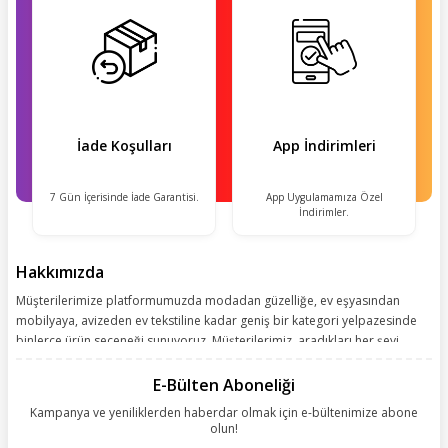
İade Koşulları
App İndirimleri
7 Gün İçerisinde İade Garantisi.
App Uygulamamıza Özel
İndirimler.
Hakkımızda
Müşterilerimize platformumuzda modadan güzelliğe, ev eşyasından
mobilyaya, avizeden ev tekstiline kadar geniş bir kategori yelpazesinde
binlerce ürün seçeneği sunuyoruz. Müşterilerimiz, aradıkları her şeyi
kolayca bularak kusursuz alışveriş deneyiminin keyfini çıkarıyor. Size
kolay, kusursuz ve keyifli bir alışveriş yolculuğu sunarken deneyiminize
E-Bülten Aboneliği
değer katmak için sürekli çalışıyoruz.
Kampanya ve yeniliklerden haberdar olmak için e-bültenimize abone
olun!
Aynı zamanda App uygulamımızı kullanan müşterilerimize özel indirim