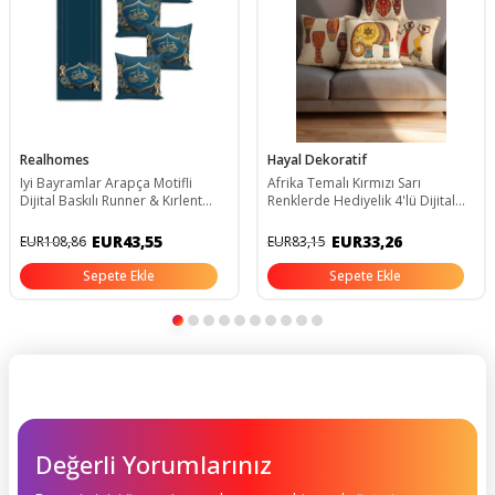
Realhomes
Hayal Dekoratif
Iyi Bayramlar Arapça Motifli
Afrika Temalı Kırmızı Sarı
Dijital Baskılı Runner & Kırlent
Renklerde Hediyelik 4'lü Dijital
Kılıfı Seti
Baskılı Koltuk Kırlent Kılıfları
EUR43,55
EUR33,26
EUR108,86
EUR83,15
Sepete Ekle
Sepete Ekle
Değerli Yorumlarınız