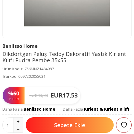
Benlisso Home
Dikdörtgen Peluş Teddy Dekoratif Yastık Kırlent
Kılıfı Pudra Pembe 35x55
Ürün Kodu:
756MNZ1484987
Barkod:
6097202055031
%
60
EUR
17,53
EUR
43,83
İndirim
Benlisso Home
Kırlent & Kırlent Kılıfı
Daha Fazla
Daha Fazla
Sepete Ekle