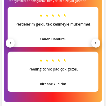
Deneyiminizi önemsiyoruz; her yorum bize yol gösterir.
★ ★ ★ ★ ★
Perdelerim geldi, tek kelimeyle mükemmel.
Canan Hamurcu
<
>
★ ★ ★ ★ ★
Peeling tonik pad çok güzel.
Birdane Yildirim