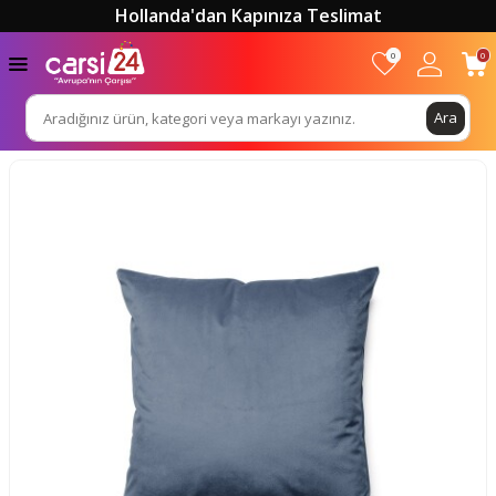
Hollanda'dan Kapınıza Teslimat
0
0
Ara