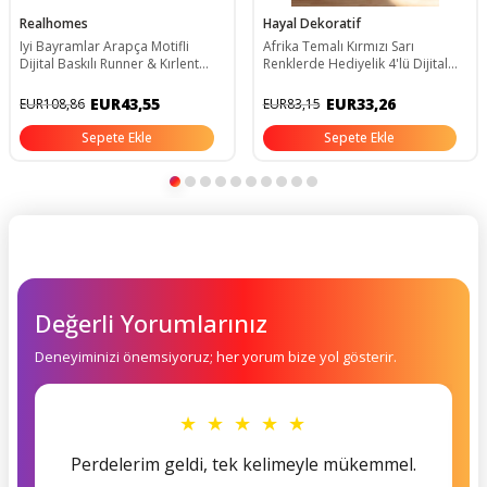
Realhomes
Hayal Dekoratif
Iyi Bayramlar Arapça Motifli
Afrika Temalı Kırmızı Sarı
Dijital Baskılı Runner & Kırlent
Renklerde Hediyelik 4'lü Dijital
Kılıfı Seti
Baskılı Koltuk Kırlent Kılıfları
EUR43,55
EUR33,26
EUR108,86
EUR83,15
Sepete Ekle
Sepete Ekle
Değerli Yorumlarınız
Deneyiminizi önemsiyoruz; her yorum bize yol gösterir.
★ ★ ★ ★ ★
Perdelerim geldi, tek kelimeyle mükemmel.