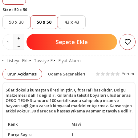
Size :
50 x 50
50 x 30
50 x 50
43 x 43
Sepete Ekle
Listeye Ekle
Tavsiye Et
Fiyat Alarmı
Yorum
Ürün Açıklaması
Ödeme Seçenekleri
Süet dokulu kumaştan üretilmiştir. Çift tarafı baskılıdır. Dolgu
malzemesi dahil değildir. Kullanılan tekstil boyaları uluslar arası
OEKO-TEX® Standard 100 sertifikasına sahip olup insan ve
hayvan sağlığına zararlı kimyasal maddeler içermez. Kanserojen
etkisi yoktur. 30 derecede hassas yıkama yapmanız tavsiye edilir.
Renk
Mavi
Parça Sayısı
1