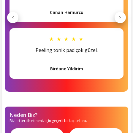
Canan Hamurcu
<
>
★ ★ ★ ★ ★
Peeling tonik pad çok güzel.
Birdane Yildirim
Neden Biz?
Bizleri tercih etmeniz için geçerli birkaç sebep.