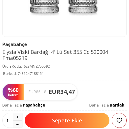
Paşabahçe
Elysia Viski Bardağı 4' Lü Set 355 Cc 520004
Fma05219
Ürün Kodu:
623MNZ755592
Barkod:
7435247188151
%
60
EUR
34,47
EUR
86,18
İndirim
Paşabahçe
Bardak
Daha Fazla
Daha Fazla
Sepete Ekle