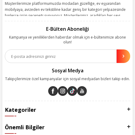
Müşterilerimize platformumuzda modadan güzelliğe, ev eşyasından
mobilyaya, avizeden ev tekstiline kadar geniş bir kategori yelpazesinde
binlerce ürün seçeneği sunuyoruz. Müşterilerimiz, aradıkları her şeyi
kolayca bularak kusursuz alışveriş deneyiminin keyfini çıkarıyor. Size
kolay, kusursuz ve keyifli bir alışveriş yolculuğu sunarken deneyiminize
E-Bülten Aboneliği
değer katmak için sürekli çalışıyoruz.
Kampanya ve yeniliklerden haberdar olmak için e-bültenimize abone
olun!
Aynı zamanda App uygulamımızı kullanan müşterilerimize özel indirim
olanakları sunuyoruz. Çalışmalarımızı müşterilerimizin memnuniyetini
esas alarak yürütüyoruz.
Sosyal Medya
Takipçilerimize özel kampanyalar için sosyal medyadan bizleri takip edin.
Kategoriler
Önemli Bilgiler