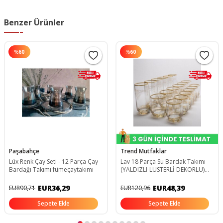
Benzer Ürünler
%
60
%
60
Paşabahçe
Trend Mutfaklar
Lüx Renk Çay Seti - 12 Parça Çay
Lav 18 Parça Su Bardak Takımı
Bardağı Takımı fümeçaytakımı
(YALDIZLI-LÜSTERLİ-DEKORLU)
P5S1488
EUR36,29
EUR48,39
EUR90,71
EUR120,96
Sepete Ekle
Sepete Ekle