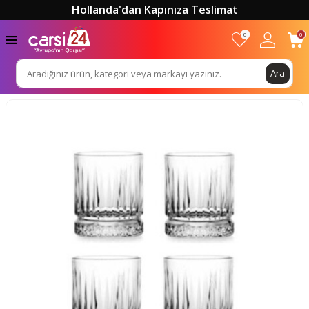
Hollanda'dan Kapınıza Teslimat
0
0
Ara