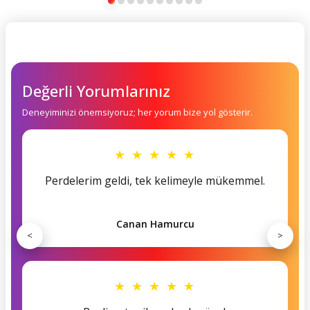
Değerli Yorumlarınız
Deneyiminizi önemsiyoruz; her yorum bize yol gösterir.
★ ★ ★ ★ ★
Perdelerim geldi, tek kelimeyle mükemmel.
Canan Hamurcu
<
>
★ ★ ★ ★ ★