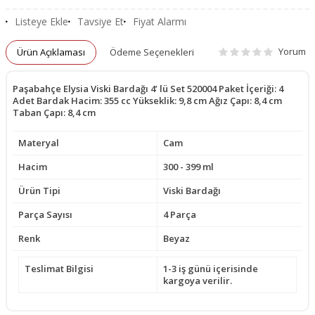
Listeye Ekle
Tavsiye Et
Fiyat Alarmı
Yorum
Ürün Açıklaması
Ödeme Seçenekleri
Paşabahçe Elysia Viski Bardağı 4’ lü Set 520004 Paket İçeriği: 4
Adet Bardak Hacim: 355 cc Yükseklik: 9,8 cm Ağız Çapı: 8,4 cm
Taban Çapı: 8,4 cm
Materyal
Cam
Hacim
300 - 399 ml
Ürün Tipi
Viski Bardağı
Parça Sayısı
4 Parça
Renk
Beyaz
Teslimat Bilgisi
1-3 iş günü içerisinde
kargoya verilir.