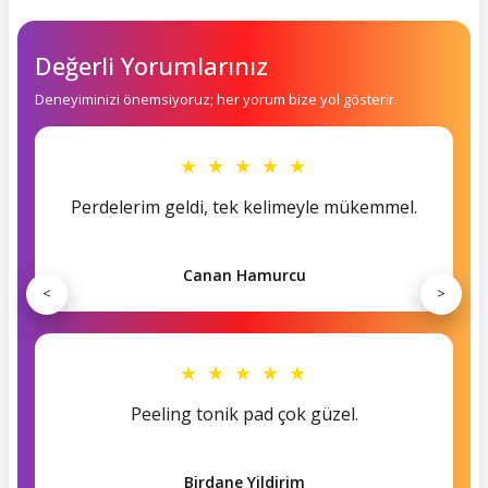
Değerli Yorumlarınız
Deneyiminizi önemsiyoruz; her yorum bize yol gösterir.
★ ★ ★ ★ ★
Perdelerim geldi, tek kelimeyle mükemmel.
Canan Hamurcu
<
>
★ ★ ★ ★ ★
Peeling tonik pad çok güzel.
Birdane Yildirim