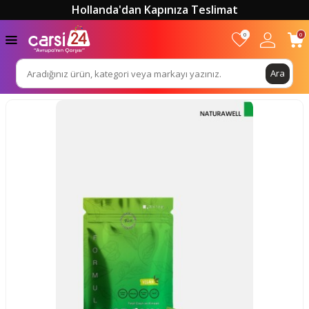
Hollanda'dan Kapınıza Teslimat
0
0
Ara