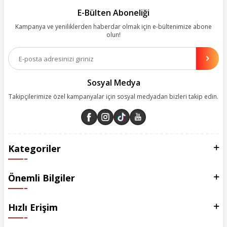
kolayca bularak kusursuz alışveriş deneyiminin keyfini çıkarıyor. Size
kolay, kusursuz ve keyifli bir alışveriş yolculuğu sunarken deneyiminize
E-Bülten Aboneliği
değer katmak için sürekli çalışıyoruz.
Kampanya ve yeniliklerden haberdar olmak için e-bültenimize abone
olun!
Aynı zamanda App uygulamımızı kullanan müşterilerimize özel indirim
olanakları sunuyoruz. Çalışmalarımızı müşterilerimizin memnuniyetini
esas alarak yürütüyoruz.
Sosyal Medya
Takipçilerimize özel kampanyalar için sosyal medyadan bizleri takip edin.
Kategoriler
Önemli Bilgiler
Hızlı Erişim