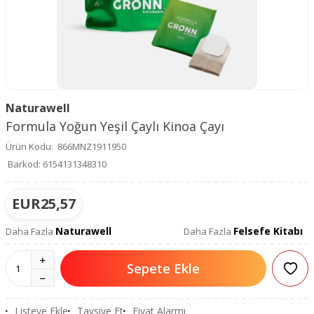
Naturawell
Formula Yoğun Yeşil Çaylı Kinoa Çayı
Ürün Kodu:
866MNZ1911950
Barkod:
6154131348310
EUR
25,57
Naturawell
Felsefe Kitabı
Daha Fazla
Daha Fazla
Sepete Ekle
Listeye Ekle
Tavsiye Et
Fiyat Alarmı