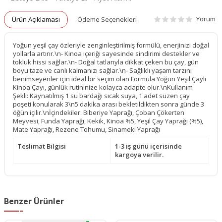
Yorum
Ürün Açıklaması
Ödeme Seçenekleri
Yoğun yeşil çay özleriyle zenginleştirilmiş formülü, enerjinizi doğal
yollarla artırır.\n- Kinoa içeriği sayesinde sindirimi destekler ve
tokluk hissi sağlar.\n- Doğal tatlarıyla dikkat çeken bu çay, gün
boyu taze ve canlı kalmanızı sağlar.\n- Sağlıklı yaşam tarzını
benimseyenler için ideal bir seçim olan Formula Yoğun Yeşil Çaylı
Kinoa Çayı, günlük rutininize kolayca adapte olur.\nKullanım
Şekli: Kaynatılmış 1 su bardağı sıcak suya, 1 adet süzen çay
poşeti konularak 3\n5 dakika arası bekletildikten sonra günde 3
öğün içilir.\nİçindekiler: Biberiye Yaprağı, Çoban Çökerten
Meyvesi, Funda Yaprağı, Kekik, Kinoa %5, Yeşil Çay Yaprağı (%5),
Mate Yaprağı, Rezene Tohumu, Sinameki Yaprağı
Teslimat Bilgisi
1-3 iş günü içerisinde
kargoya verilir.
Benzer Ürünler