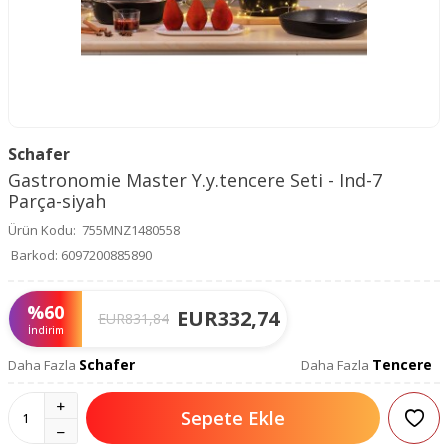
Schafer
Gastronomie Master Y.y.tencere Seti - Ind-7
Parça-siyah
Ürün Kodu:
755MNZ1480558
Barkod:
6097200885890
%
60
EUR
332,74
EUR
831,84
İndirim
Schafer
Tencere
Daha Fazla
Daha Fazla
Sepete Ekle