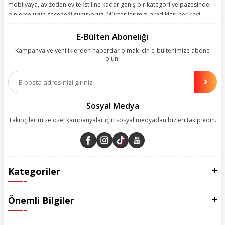
mobilyaya, avizeden ev tekstiline kadar geniş bir kategori yelpazesinde
binlerce ürün seçeneği sunuyoruz. Müşterilerimiz, aradıkları her şeyi
kolayca bularak kusursuz alışveriş deneyiminin keyfini çıkarıyor. Size
kolay, kusursuz ve keyifli bir alışveriş yolculuğu sunarken deneyiminize
E-Bülten Aboneliği
değer katmak için sürekli çalışıyoruz.
Kampanya ve yeniliklerden haberdar olmak için e-bültenimize abone
olun!
Aynı zamanda App uygulamımızı kullanan müşterilerimize özel indirim
olanakları sunuyoruz. Çalışmalarımızı müşterilerimizin memnuniyetini
esas alarak yürütüyoruz.
Sosyal Medya
Takipçilerimize özel kampanyalar için sosyal medyadan bizleri takip edin.
Kategoriler
Önemli Bilgiler