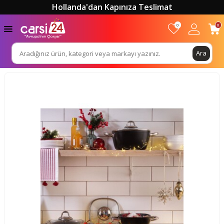
Hollanda'dan Kapınıza Teslimat
0
0
Ara