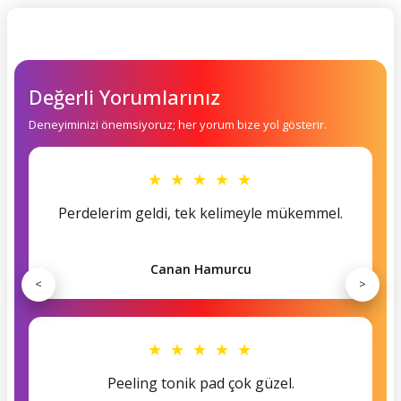
Değerli Yorumlarınız
Deneyiminizi önemsiyoruz; her yorum bize yol gösterir.
★ ★ ★ ★ ★
Perdelerim geldi, tek kelimeyle mükemmel.
Canan Hamurcu
<
>
★ ★ ★ ★ ★
Peeling tonik pad çok güzel.