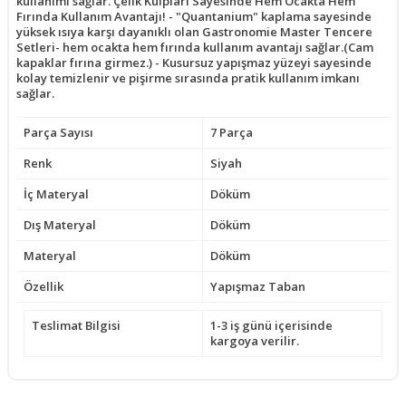
kullanımı sağlar. Çelik Kulpları Sayesinde Hem Ocakta Hem
Fırında Kullanım Avantajı! - "Quantanium" kaplama sayesinde
yüksek ısıya karşı dayanıklı olan Gastronomie Master Tencere
Setleri- hem ocakta hem fırında kullanım avantajı sağlar.(Cam
kapaklar fırına girmez.) - Kusursuz yapışmaz yüzeyi sayesinde
kolay temizlenir ve pişirme sırasında pratik kullanım imkanı
sağlar.
Parça Sayısı
7 Parça
Renk
Siyah
İç Materyal
Döküm
Dış Materyal
Döküm
Materyal
Döküm
Özellik
Yapışmaz Taban
Teslimat Bilgisi
1-3 iş günü içerisinde
kargoya verilir.