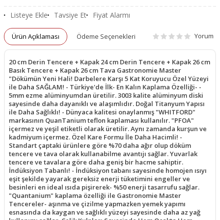
Listeye Ekle
Tavsiye Et
Fiyat Alarmı
Yorum
Ürün Açıklaması
Ödeme Seçenekleri
20 cm Derin Tencere + Kapak 24 cm Derin Tencere + Kapak 26 cm
Basık Tencere + Kapak 26 cm Tava Gastronomie Master
"Dökümün Yeni Hali! Darbelere Karşı 5 Kat Koruyucu Özel Yüzeyi
ile Daha SAĞLAM! - Türkiye'de İlk- En Kalın Kaplama Özelliği- -
5mm ezme alüminyumdan üretilir. 3003 kalite alüminyum diski
sayesinde daha dayanıklı ve alaşımlıdır. Doğal Titanyum Yapısı
ile Daha Sağlıklı! - Dünyaca kalitesi onaylanmış "WHITFORD"
markasının QuanTanium teflon kaplaması kullanılır. "PFOA"
içermez ve yeşil etiketli olarak üretilir. Aynı zamanda kurşun ve
kadmiyum içermez. Özel Kare Formu İle Daha Hacimli! -
Standart çaptaki ürünlere göre %70 daha ağır olup döküm
tencere ve tava olarak kullanabilme avantıjı sağlar. Yuvarlak
tencere ve tavalara göre daha geniş bir hacme sahiptir.
İndüksiyon Tabanlı! - İndüksiyon tabanı sayesinde homojen ısıyı
eşit şekilde yayarak gereksiz enerji tüketimini engeller ve
besinleri en ideal ısıda pişirerek- %50 enerji tasarrufu sağlar.
"Quantanium" kaplama özelliği ile Gastronomie Master
Tencereler- aşınma ve çizilme yapmazken yemek yapımı
esnasında da kaygan ve sağlıklı yüzeyi sayesinde daha az yağ