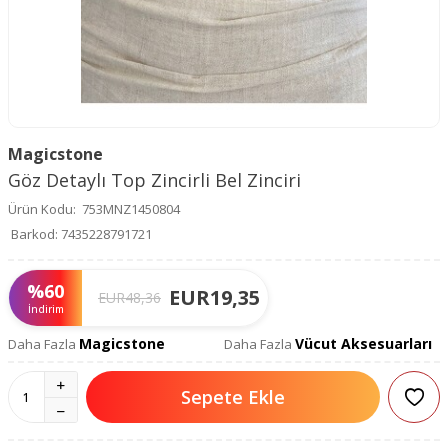
Magicstone
Göz Detaylı Top Zincirli Bel Zinciri
Ürün Kodu:
753MNZ1450804
Barkod:
7435228791721
%
60
EUR
19,35
EUR
48,36
İndirim
Magicstone
Vücut Aksesuarları
Daha Fazla
Daha Fazla
Sepete Ekle