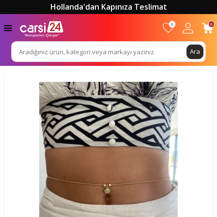
Hollanda'dan Kapınıza Teslimat
0
0
Ara