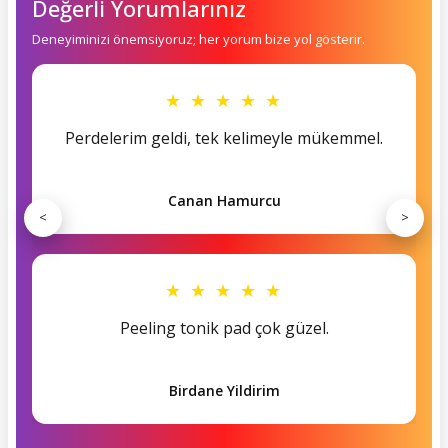
Değerli Yorumlarınız
Deneyiminizi önemsiyoruz; her yorum bize yol gösterir.
★ ★ ★ ★ ★
Perdelerim geldi, tek kelimeyle mükemmel.
Canan Hamurcu
<
>
★ ★ ★ ★ ★
Peeling tonik pad çok güzel.
Birdane Yildirim