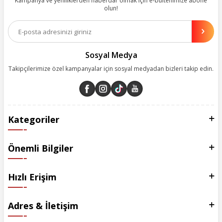
Kampanya ve yeniliklerden haberdar olmak için e-bültenimize abone
olun!
Aynı zamanda App uygulamımızı kullanan müşterilerimize özel indirim
olanakları sunuyoruz. Çalışmalarımızı müşterilerimizin memnuniyetini
esas alarak yürütüyoruz.
Sosyal Medya
Takipçilerimize özel kampanyalar için sosyal medyadan bizleri takip edin.
Kategoriler
Önemli Bilgiler
Hızlı Erişim
Adres & İletişim