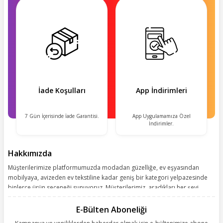
İade Koşulları
App İndirimleri
7 Gün İçerisinde İade Garantisi.
App Uygulamamıza Özel
İndirimler.
Hakkımızda
Müşterilerimize platformumuzda modadan güzelliğe, ev eşyasından
mobilyaya, avizeden ev tekstiline kadar geniş bir kategori yelpazesinde
binlerce ürün seçeneği sunuyoruz. Müşterilerimiz, aradıkları her şeyi
kolayca bularak kusursuz alışveriş deneyiminin keyfini çıkarıyor. Size
kolay, kusursuz ve keyifli bir alışveriş yolculuğu sunarken deneyiminize
E-Bülten Aboneliği
değer katmak için sürekli çalışıyoruz.