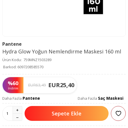
Pantene
Hydra Glow Yoğun Nemlendirme Maskesi 160 ml
Ürün Kodu:
759MNZ1503289
Barkod:
6097208585570
%
60
EUR
25,40
EUR
63,49
İndirim
Pantene
Saç Maskesi
Daha Fazla
Daha Fazla
Sepete Ekle