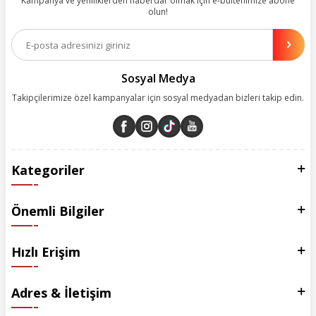
Kampanya ve yeniliklerden haberdar olmak için e-bültenimize abone
olun!
Aynı zamanda App uygulamımızı kullanan müşterilerimize özel indirim
olanakları sunuyoruz. Çalışmalarımızı müşterilerimizin memnuniyetini
esas alarak yürütüyoruz.
Sosyal Medya
Takipçilerimize özel kampanyalar için sosyal medyadan bizleri takip edin.
Kategoriler
Önemli Bilgiler
Hızlı Erişim
Adres & İletişim