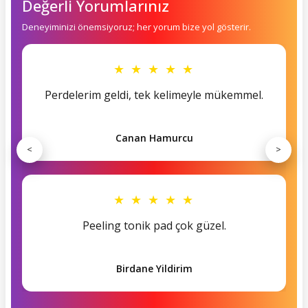
Değerli Yorumlarınız
Deneyiminizi önemsiyoruz; her yorum bize yol gösterir.
★ ★ ★ ★ ★
Perdelerim geldi, tek kelimeyle mükemmel.
Canan Hamurcu
<
>
★ ★ ★ ★ ★
Peeling tonik pad çok güzel.
Birdane Yildirim