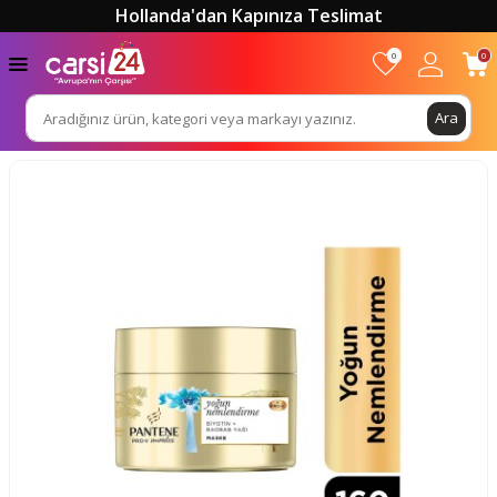
Hollanda'dan Kapınıza Teslimat
0
0
Ara