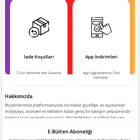
İade Koşulları
App İndirimleri
7 Gün İçerisinde İade Garantisi.
App Uygulamamıza Özel
İndirimler.
Hakkımızda
Müşterilerimize platformumuzda modadan güzelliğe, ev eşyasından
mobilyaya, avizeden ev tekstiline kadar geniş bir kategori yelpazesinde
binlerce ürün seçeneği sunuyoruz. Müşterilerimiz, aradıkları her şeyi
kolayca bularak kusursuz alışveriş deneyiminin keyfini çıkarıyor. Size
kolay, kusursuz ve keyifli bir alışveriş yolculuğu sunarken deneyiminize
E-Bülten Aboneliği
değer katmak için sürekli çalışıyoruz.