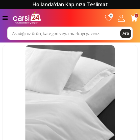
Hollanda'dan Kapınıza Teslimat
0
0
Ara