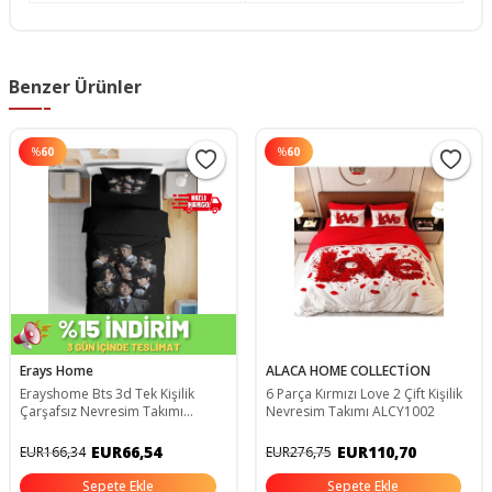
Benzer Ürünler
%
60
%
60
Erays Home
ALACA HOME COLLECTİON
Erayshome Bts 3d Tek Kişilik
6 Parça Kırmızı Love 2 Çift Kişilik
Çarşafsız Nevresim Takımı
Nevresim Takımı ALCY1002
BTS_4ç
EUR66,54
EUR110,70
EUR166,34
EUR276,75
Sepete Ekle
Sepete Ekle