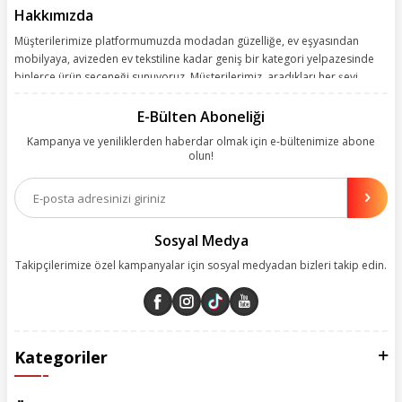
Hakkımızda
Müşterilerimize platformumuzda modadan güzelliğe, ev eşyasından
mobilyaya, avizeden ev tekstiline kadar geniş bir kategori yelpazesinde
binlerce ürün seçeneği sunuyoruz. Müşterilerimiz, aradıkları her şeyi
kolayca bularak kusursuz alışveriş deneyiminin keyfini çıkarıyor. Size
kolay, kusursuz ve keyifli bir alışveriş yolculuğu sunarken deneyiminize
E-Bülten Aboneliği
değer katmak için sürekli çalışıyoruz.
Kampanya ve yeniliklerden haberdar olmak için e-bültenimize abone
olun!
Aynı zamanda App uygulamımızı kullanan müşterilerimize özel indirim
olanakları sunuyoruz. Çalışmalarımızı müşterilerimizin memnuniyetini
esas alarak yürütüyoruz.
Sosyal Medya
Takipçilerimize özel kampanyalar için sosyal medyadan bizleri takip edin.
Kategoriler