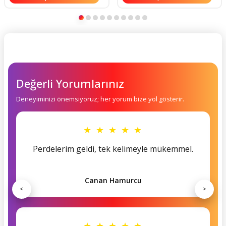
Değerli Yorumlarınız
Deneyiminizi önemsiyoruz; her yorum bize yol gösterir.
★ ★ ★ ★ ★
Perdelerim geldi, tek kelimeyle mükemmel.
Canan Hamurcu
<
>
★ ★ ★ ★ ★