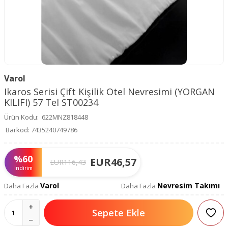
Varol
Ikaros Serisi Çift Kişilik Otel Nevresimi (YORGAN
KILIFI) 57 Tel ST00234
Ürün Kodu:
622MNZ818448
Barkod:
7435240749786
%
60
EUR
46,57
EUR
116,43
İndirim
Varol
Nevresim Takımı
Daha Fazla
Daha Fazla
Sepete Ekle