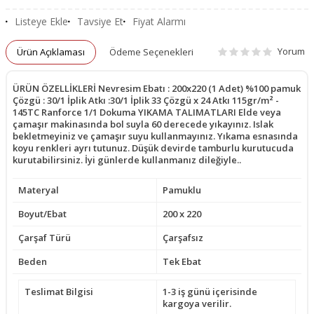
Listeye Ekle
Tavsiye Et
Fiyat Alarmı
Yorum
Ürün Açıklaması
Ödeme Seçenekleri
ÜRÜN ÖZELLİKLERİ Nevresim Ebatı : 200x220 (1 Adet) %100 pamuk
Çözgü : 30/1 İplik Atkı :30/1 İplik 33 Çözgü x 24 Atkı 115gr/m² -
145TC Ranforce 1/1 Dokuma YIKAMA TALIMATLARI Elde veya
çamaşır makinasında bol suyla 60 derecede yıkayınız. Islak
bekletmeyiniz ve çamaşır suyu kullanmayınız. Yıkama esnasında
koyu renkleri ayrı tutunuz. Düşük devirde tamburlu kurutucuda
kurutabilirsiniz. İyi günlerde kullanmanız dileğiyle..
Materyal
Pamuklu
Boyut/Ebat
200 x 220
Çarşaf Türü
Çarşafsız
Beden
Tek Ebat
Teslimat Bilgisi
1-3 iş günü içerisinde
kargoya verilir.