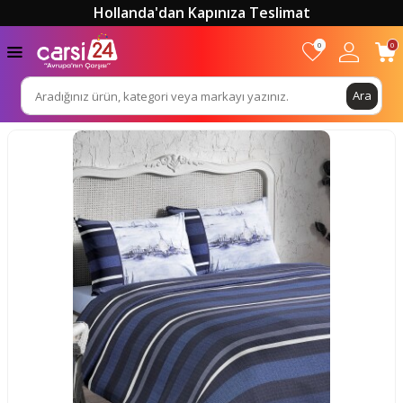
Hollanda'dan Kapınıza Teslimat
0
0
Ara