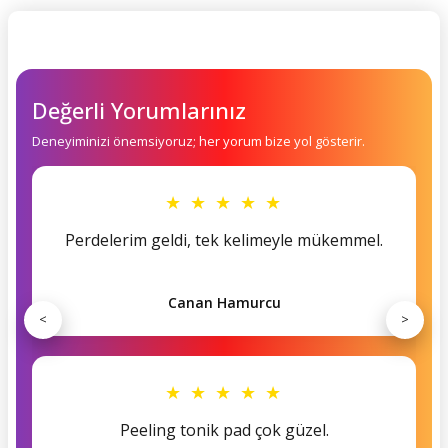
Değerli Yorumlarınız
Deneyiminizi önemsiyoruz; her yorum bize yol gösterir.
★ ★ ★ ★ ★
Perdelerim geldi, tek kelimeyle mükemmel.
Canan Hamurcu
<
>
★ ★ ★ ★ ★
Peeling tonik pad çok güzel.