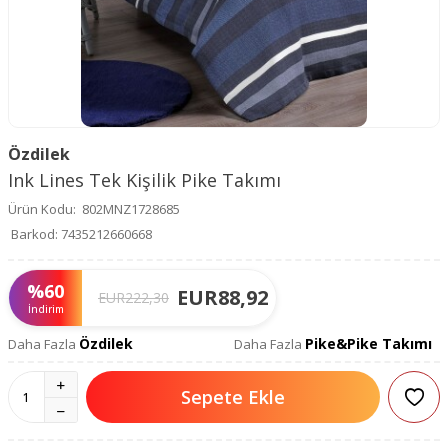
Özdilek
Ink Lines Tek Kişilik Pike Takımı
Ürün Kodu:
802MNZ1728685
Barkod:
7435212660668
%
60
EUR
88,92
EUR
222,30
İndirim
Özdilek
Pike&Pike Takımı
Daha Fazla
Daha Fazla
Sepete Ekle