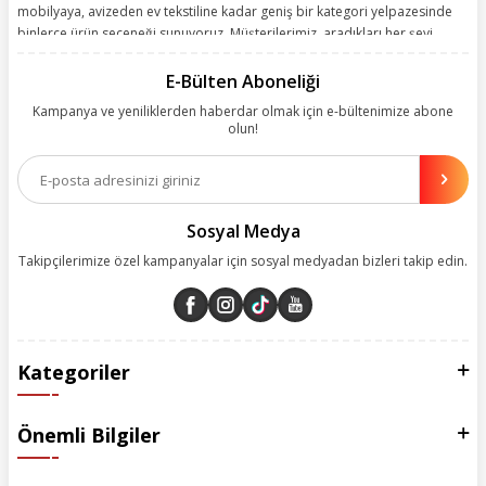
mobilyaya, avizeden ev tekstiline kadar geniş bir kategori yelpazesinde
binlerce ürün seçeneği sunuyoruz. Müşterilerimiz, aradıkları her şeyi
kolayca bularak kusursuz alışveriş deneyiminin keyfini çıkarıyor. Size
kolay, kusursuz ve keyifli bir alışveriş yolculuğu sunarken deneyiminize
E-Bülten Aboneliği
değer katmak için sürekli çalışıyoruz.
Kampanya ve yeniliklerden haberdar olmak için e-bültenimize abone
olun!
Aynı zamanda App uygulamımızı kullanan müşterilerimize özel indirim
olanakları sunuyoruz. Çalışmalarımızı müşterilerimizin memnuniyetini
esas alarak yürütüyoruz.
Sosyal Medya
Takipçilerimize özel kampanyalar için sosyal medyadan bizleri takip edin.
Kategoriler
Önemli Bilgiler