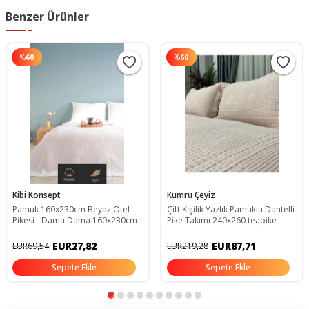
Benzer Ürünler
%
60
%
60
Kibi Konsept
Kumru Çeyiz
Pamuk 160x230cm Beyaz Otel
Çift Kişilik Yazlık Pamuklu Dantelli
Pikesi - Dama Dama 160x230cm
Pike Takımı 240x260 teapike
EUR27,82
EUR87,71
EUR69,54
EUR219,28
Sepete Ekle
Sepete Ekle