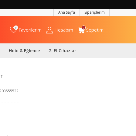
Ana Sayfa
Siparişlerim
0
0
Favorilerim
Hesabım
Sepetim
Hobi & Eğlence
2. El Cihazlar
im
203555522