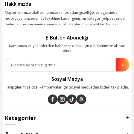
Hakkımızda
Müşterilerimize platformumuzda modadan güzelliğe, ev eşyasından
mobilyaya, avizeden ev tekstiline kadar geniş bir kategori yelpazesinde
binlerce ürün seçeneği sunuyoruz. Müşterilerimiz, aradıkları her şeyi
kolayca bularak kusursuz alışveriş deneyiminin keyfini çıkarıyor. Size
kolay, kusursuz ve keyifli bir alışveriş yolculuğu sunarken deneyiminize
E-Bülten Aboneliği
değer katmak için sürekli çalışıyoruz.
Kampanya ve yeniliklerden haberdar olmak için e-bültenimize abone
olun!
Aynı zamanda App uygulamımızı kullanan müşterilerimize özel indirim
olanakları sunuyoruz. Çalışmalarımızı müşterilerimizin memnuniyetini
esas alarak yürütüyoruz.
Sosyal Medya
Takipçilerimize özel kampanyalar için sosyal medyadan bizleri takip edin.
Kategoriler