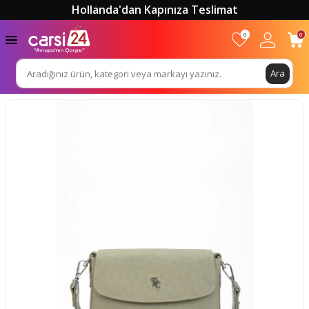
Hollanda'dan Kapınıza Teslimat
0
0
Ara