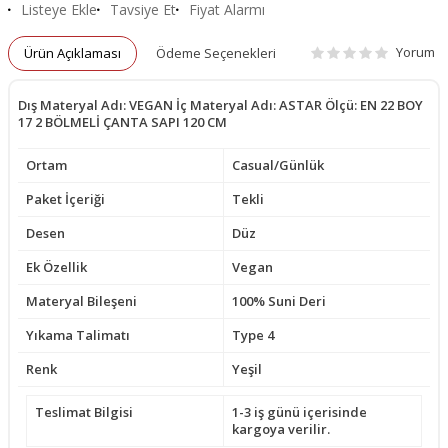
Listeye Ekle
Tavsiye Et
Fiyat Alarmı
Yorum
Ürün Açıklaması
Ödeme Seçenekleri
Dış Materyal Adı: VEGAN İç Materyal Adı: ASTAR Ölçü: EN 22 BOY
17 2 BÖLMELİ ÇANTA SAPI 120 CM
Ortam
Casual/Günlük
Paket İçeriği
Tekli
Desen
Düz
Ek Özellik
Vegan
Materyal Bileşeni
100% Suni Deri
Yıkama Talimatı
Type 4
Renk
Yeşil
Teslimat Bilgisi
1-3 iş günü içerisinde
kargoya verilir.