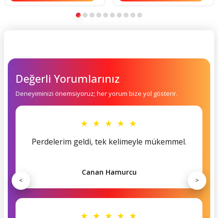
Değerli Yorumlarınız
Deneyiminizi önemsiyoruz; her yorum bize yol gösterir.
★ ★ ★ ★ ★
Perdelerim geldi, tek kelimeyle mükemmel.
Canan Hamurcu
<
>
★ ★ ★ ★ ★