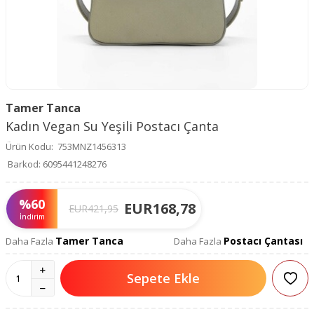
Tamer Tanca
Kadın Vegan Su Yeşili Postacı Çanta
Ürün Kodu:
753MNZ1456313
Barkod:
6095441248276
%
60
EUR
168,78
EUR
421,95
İndirim
Tamer Tanca
Postacı Çantası
Daha Fazla
Daha Fazla
Sepete Ekle