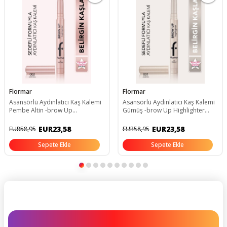
Flormar
Flormar
Asansörlü Aydınlatıcı Kaş Kalemi
Asansörlü Aydınlatıcı Kaş Kalemi
Pembe Altin -brow Up
Gümüş -brow Up Highlighter
Highlighter Pencil-002 Rose
Pencil-001 Diamond-
Gold-8682536072441
8682536072434
EUR23,58
EUR23,58
EUR58,95
EUR58,95
Sepete Ekle
Sepete Ekle