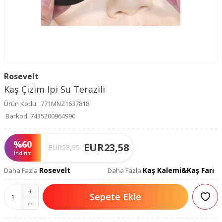
Rosevelt
Kaş Çizim Ipi Su Terazili
Ürün Kodu:
771MNZ1637818
Barkod:
7435200964990
%
60
EUR
23,58
EUR
58,95
İndirim
Rosevelt
Kaş Kalemi&Kaş Farı
Daha Fazla
Daha Fazla
Sepete Ekle