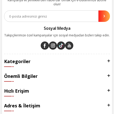
Kampanya ve yeniliklerden haberdar olmak için e-bültenimize abone
olun!
Aynı zamanda App uygulamımızı kullanan müşterilerimize özel indirim
olanakları sunuyoruz. Çalışmalarımızı müşterilerimizin memnuniyetini
esas alarak yürütüyoruz.
Sosyal Medya
Takipçilerimize özel kampanyalar için sosyal medyadan bizleri takip edin.
Kategoriler
Önemli Bilgiler
Hızlı Erişim
Adres & İletişim