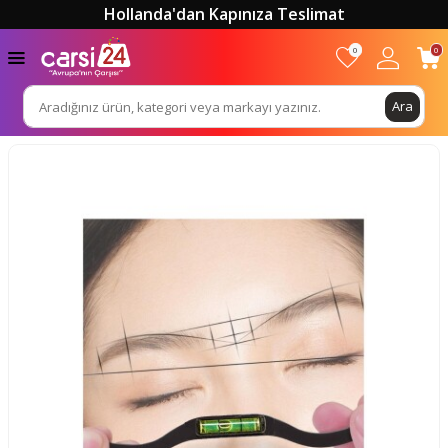
Hollanda'dan Kapınıza Teslimat
0
0
Ara