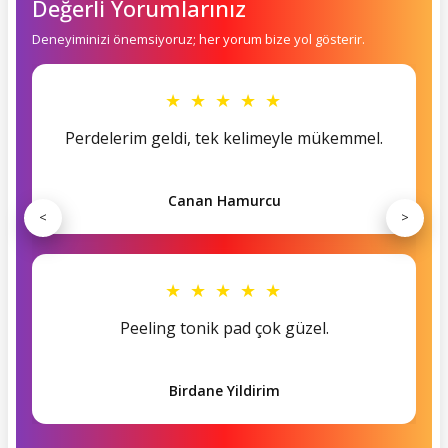
Değerli Yorumlarınız
Deneyiminizi önemsiyoruz; her yorum bize yol gösterir.
★ ★ ★ ★ ★
Perdelerim geldi, tek kelimeyle mükemmel.
Canan Hamurcu
<
>
★ ★ ★ ★ ★
Peeling tonik pad çok güzel.
Birdane Yildirim