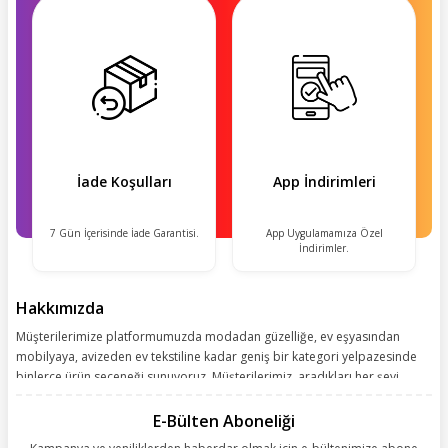
İade Koşulları
App İndirimleri
7 Gün İçerisinde İade Garantisi.
App Uygulamamıza Özel
İndirimler.
Hakkımızda
Müşterilerimize platformumuzda modadan güzelliğe, ev eşyasından
mobilyaya, avizeden ev tekstiline kadar geniş bir kategori yelpazesinde
binlerce ürün seçeneği sunuyoruz. Müşterilerimiz, aradıkları her şeyi
kolayca bularak kusursuz alışveriş deneyiminin keyfini çıkarıyor. Size
kolay, kusursuz ve keyifli bir alışveriş yolculuğu sunarken deneyiminize
E-Bülten Aboneliği
değer katmak için sürekli çalışıyoruz.