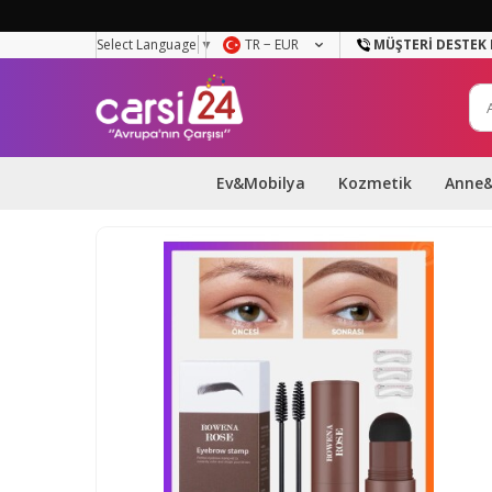
Select Language
▼
TR − EUR
MÜŞTERI DESTEK 
Ev&Mobilya
Kozmetik
Anne