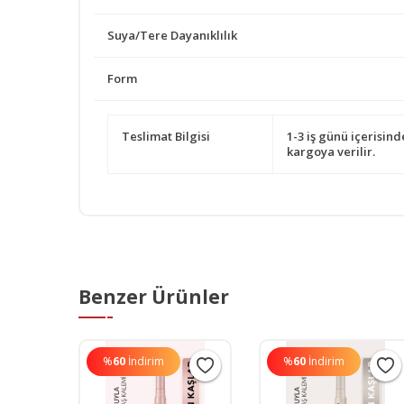
Suya/Tere Dayanıklılık
Form
Teslimat Bilgisi
1-3 iş günü içerisind
kargoya verilir.
Benzer Ürünler
%
60
İndirim
%
60
İndirim