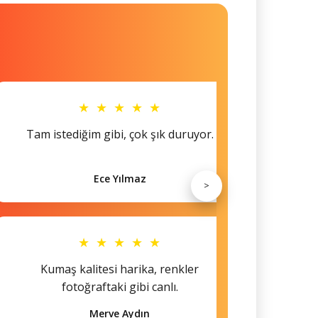
★ ★ ★ ★ ★
Tam istediğim gibi, çok şık duruyor.
Küçü
Ece Yılmaz
>
★ ★ ★ ★ ★
Kumaş kalitesi harika, renkler
Hem s
fotoğraftaki gibi canlı.
Merve Aydın