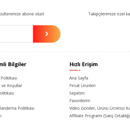
bültenimize abone olun!
Takipçilerimize özel k
li Bilgiler
Hızlı Erişim
k Politikası
Ana Sayfa
r ve Koşullar
Fırsat Ürünleri
olitikası
Sepetim
Favorilerim
landırma Politikası
Video Gönder, Ürünü Ücretsiz K
m
Affiliate Programı (Satış Ortaklığı