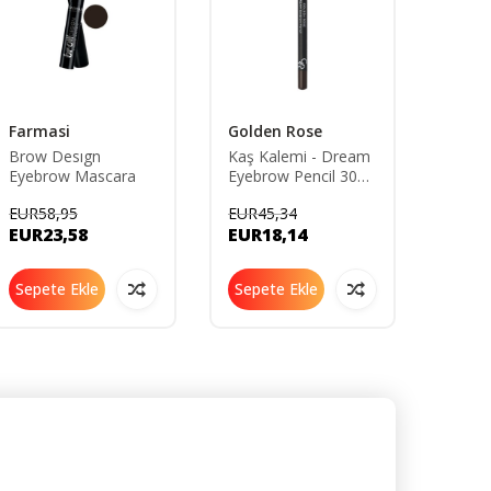
Farmasi
Golden Rose
The 
Brow Desıgn
Kaş Kalemi - Dream
Doğal
Eyebrow Mascara
Eyebrow Pencil 303
Sunan 
8691190603038
Kalem
EUR58,95
EUR45,34
EUR52
Artlo
EUR23,58
EUR18,14
EUR2
Black
Sepete Ekle
Sepete Ekle
Sepe