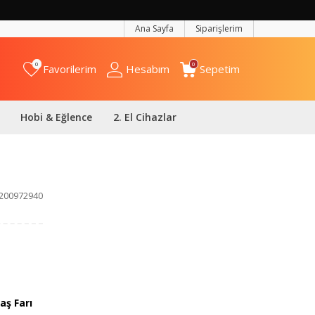
Ana Sayfa
Siparişlerim
0
0
Favorilerim
Hesabım
Sepetim
Hobi & Eğlence
2. El Cihazlar
200972940
aş Farı