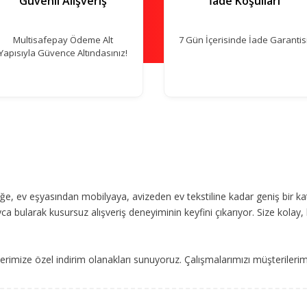
Güvenli Alışveriş
İade Koşulları
Multisafepay Ödeme Alt
7 Gün İçerisinde İade Garantisi
Yapısıyla Güvence Altındasınız!
, ev eşyasından mobilyaya, avizeden ev tekstiline kadar geniş bir ka
ca bularak kusursuz alışveriş deneyiminin keyfini çıkarıyor. Size kolay, 
imize özel indirim olanakları sunuyoruz. Çalışmalarımızı müşterileri