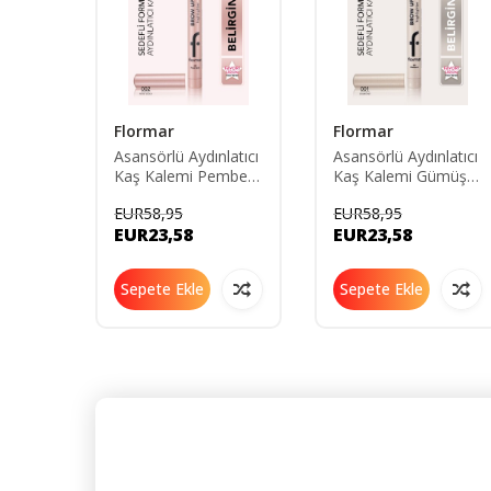
Flormar
Flormar
Kalıcı
Asansörlü Aydınlatıcı
Asansörlü Aydınlatıcı
Kaş Kalemi Pembe
Kaş Kalemi Gümüş -
ğnesi
Altin -brow Up
brow Up Highlighter
EUR58,95
EUR58,95
Highlighter Pencil-
Pencil-001 Diamond-
EUR23,58
EUR23,58
002 Rose Gold-
8682536072434
8682536072441
Sepete Ekle
Sepete Ekle