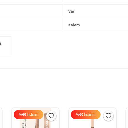
Var
Kalem
e
%
60
İndirim
%
60
İndirim