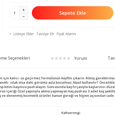
Sepete Ekle
Listeye Ekle
Tavsiye Et
Fiyat Alarmı
me Seçenekleri
Tav
Yorum
 için kalıcı- su geçirmez formülünün keyfini çıkarın. Rötüş gerektirme
ayanıklı- ıslak olsa dahi görüntü asla bozulmaz. Nasıl kullanılır? Öncel
p kitini kaşınıza pudralayın. Sonrasında kaş fırçasıyla kaşlarınızı düze
n içeriği Özel yapısıyla akma yapmayan kaş pudrası 3 adet kaş şekill
ş ve denenmiş kozmetik ürünler kanun gereği ve hijyen açısından iade 
Kahverengi