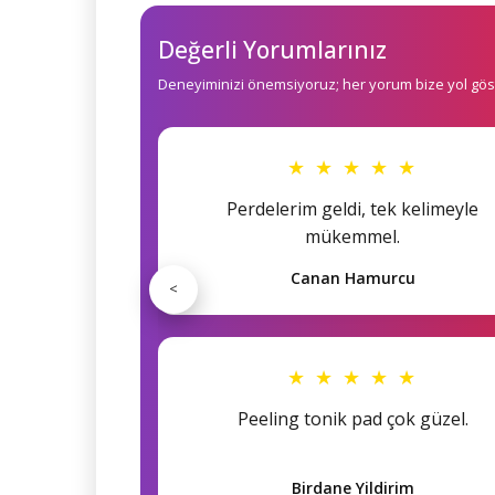
Değerli Yorumlarınız
Deneyiminizi önemsiyoruz; her yorum bize yol göst
★ ★ ★ ★ ★
Perdelerim geldi, tek kelimeyle
mükemmel.
Canan Hamurcu
<
★ ★ ★ ★ ★
Peeling tonik pad çok güzel.
Birdane Yildirim