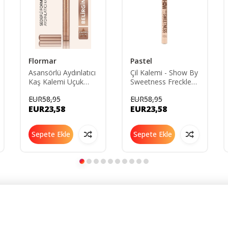
Flormar
Pastel
Asansörlü Aydınlatıcı
Çil Kalemi - Show By
Kaş Kalemi Uçuk
Sweetness Freckle
Kahve -brow Up
Pen 8690644247019
EUR58,95
EUR58,95
Highlighter Pencil-
EUR23,58
EUR23,58
000 Champagne-
8690604622269
Sepete Ekle
Sepete Ekle