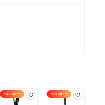
%
60
İndirim
%
60
İndirim
%
60