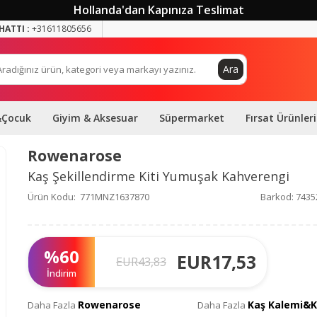
Hollanda'dan Kapınıza Teslimat
HATTI :
+31611805656
Ara
&Çocuk
Giyim & Aksesuar
Süpermarket
Fırsat Ürünleri
Rowenarose
Kaş Şekillendirme Kiti Yumuşak Kahverengi
Ürün Kodu:
771MNZ1637870
Barkod:
7435
%
60
EUR
17,53
EUR
43,83
İndirim
Rowenarose
Kaş Kalemi&K
Daha Fazla
Daha Fazla