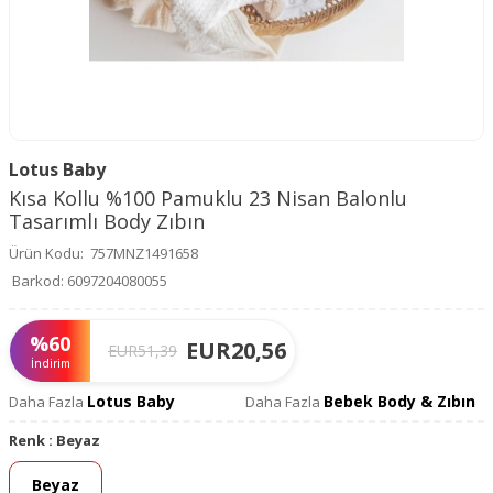
Lotus Baby
Kısa Kollu %100 Pamuklu 23 Nisan Balonlu
Tasarımlı Body Zıbın
Ürün Kodu:
757MNZ1491658
Barkod:
6097204080055
%
60
EUR
20,56
EUR
51,39
İndirim
Lotus Baby
Bebek Body & Zıbın
Daha Fazla
Daha Fazla
Renk :
Beyaz
Beyaz