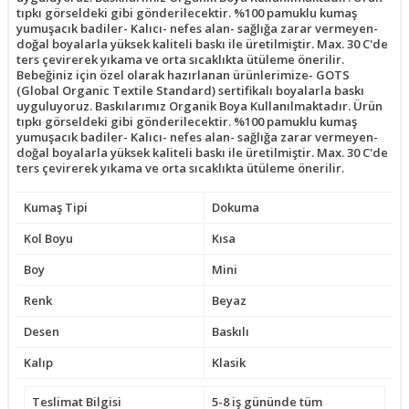
tıpkı görseldeki gibi gönderilecektir. %100 pamuklu kumaş
yumuşacık badiler- Kalıcı- nefes alan- sağlığa zarar vermeyen-
doğal boyalarla yüksek kaliteli baskı ile üretilmiştir. Max. 30 C'de
ters çevirerek yıkama ve orta sıcaklıkta ütüleme önerilir.
Bebeğiniz için özel olarak hazırlanan ürünlerimize- GOTS
(Global Organic Textile Standard) sertifikalı boyalarla baskı
uyguluyoruz. Baskılarımız Organik Boya Kullanılmaktadır. Ürün
tıpkı görseldeki gibi gönderilecektir. %100 pamuklu kumaş
yumuşacık badiler- Kalıcı- nefes alan- sağlığa zarar vermeyen-
doğal boyalarla yüksek kaliteli baskı ile üretilmiştir. Max. 30 C'de
ters çevirerek yıkama ve orta sıcaklıkta ütüleme önerilir.
Kumaş Tipi
Dokuma
Kol Boyu
Kısa
Boy
Mini
Renk
Beyaz
Desen
Baskılı
Kalıp
Klasik
Teslimat Bilgisi
5-8 iş gününde tüm