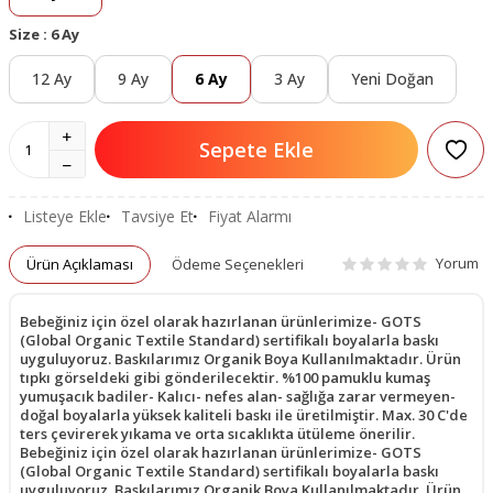
Size :
6 Ay
12 Ay
9 Ay
6 Ay
3 Ay
Yeni Doğan
Sepete Ekle
Listeye Ekle
Tavsiye Et
Fiyat Alarmı
Yorum
Ürün Açıklaması
Ödeme Seçenekleri
Bebeğiniz için özel olarak hazırlanan ürünlerimize- GOTS
(Global Organic Textile Standard) sertifikalı boyalarla baskı
uyguluyoruz. Baskılarımız Organik Boya Kullanılmaktadır. Ürün
tıpkı görseldeki gibi gönderilecektir. %100 pamuklu kumaş
yumuşacık badiler- Kalıcı- nefes alan- sağlığa zarar vermeyen-
doğal boyalarla yüksek kaliteli baskı ile üretilmiştir. Max. 30 C'de
ters çevirerek yıkama ve orta sıcaklıkta ütüleme önerilir.
Bebeğiniz için özel olarak hazırlanan ürünlerimize- GOTS
(Global Organic Textile Standard) sertifikalı boyalarla baskı
uyguluyoruz. Baskılarımız Organik Boya Kullanılmaktadır. Ürün