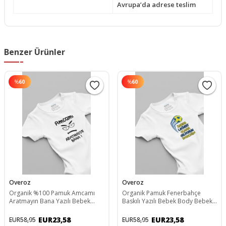
Avrupa’da adrese teslim
Benzer Ürünler
%
60
%
60
Overoz
Overoz
Organik %100 Pamuk Amcamı
Organik Pamuk Fenerbahçe
Aratmayın Bana Yazılı Bebek
Baskılı Yazılı Bebek Body Bebek
Body Amca Bebek Badi Çıtçıtlı
Badi Çıtçıtlı Zıbın 5732
Zıbın 5750
EUR23,58
EUR23,58
EUR58,95
EUR58,95