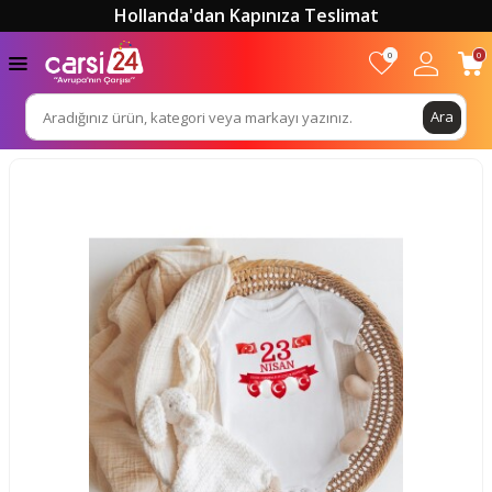
Hollanda'dan Kapınıza Teslimat
0
0
Ara