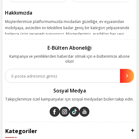
Hakkımızda
Müşterilerimize platformumuzda modadan güzelliğe, ev eşyasından
mobilyaya, avizeden ev tekstiline kadar geniş bir kategori yelpazesinde
binlerce ürün seçeneği sunuyoruz. Müşterilerimiz, aradıkları her şeyi
kolayca bularak kusursuz alışveriş deneyiminin keyfini çıkarıyor. Size
kolay, kusursuz ve keyifli bir alışveriş yolculuğu sunarken deneyiminize
E-Bülten Aboneliği
değer katmak için sürekli çalışıyoruz.
Kampanya ve yeniliklerden haberdar olmak için e-bültenimize abone
olun!
Aynı zamanda App uygulamımızı kullanan müşterilerimize özel indirim
olanakları sunuyoruz. Çalışmalarımızı müşterilerimizin memnuniyetini
esas alarak yürütüyoruz.
Sosyal Medya
Takipçilerimize özel kampanyalar için sosyal medyadan bizleri takip edin.
Kategoriler