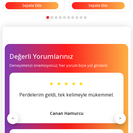
Sepete Ekle
Sepete Ekle
Değerli Yorumlarınız
Deneyiminizi önemsiyoruz; her yorum bize yol gösterir.
★ ★ ★ ★ ★
Perdelerim geldi, tek kelimeyle mükemmel.
Canan Hamurcu
<
>