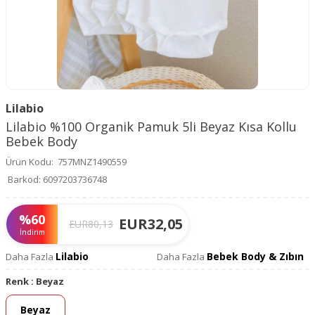
Lilabio
Lilabio %100 Organik Pamuk 5li Beyaz Kısa Kollu
Bebek Body
Ürün Kodu:
757MNZ1490559
Barkod:
6097203736748
%
60
EUR
32,05
EUR
80,13
İndirim
Lilabio
Bebek Body & Zıbın
Daha Fazla
Daha Fazla
Renk :
Beyaz
Beyaz