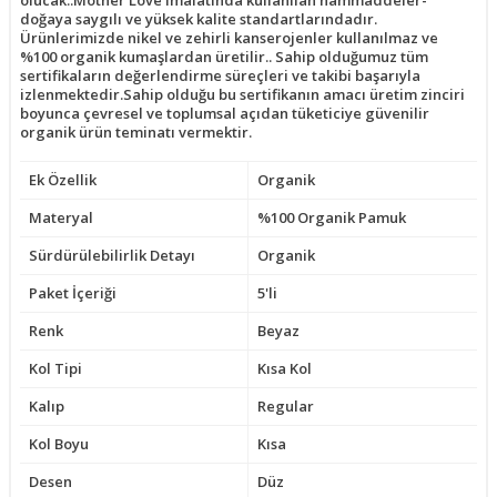
doğaya saygılı ve yüksek kalite standartlarındadır.
Ürünlerimizde nikel ve zehirli kanserojenler kullanılmaz ve
%100 organik kumaşlardan üretilir.. Sahip olduğumuz tüm
sertifikaların değerlendirme süreçleri ve takibi başarıyla
izlenmektedir.Sahip olduğu bu sertifikanın amacı üretim zinciri
boyunca çevresel ve toplumsal açıdan tüketiciye güvenilir
organik ürün teminatı vermektir.
Ek Özellik
Organik
Materyal
%100 Organik Pamuk
Sürdürülebilirlik Detayı
Organik
Paket İçeriği
5'li
Renk
Beyaz
Kol Tipi
Kısa Kol
Kalıp
Regular
Kol Boyu
Kısa
Desen
Düz