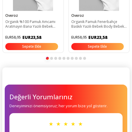
Overoz
Overoz
Organik %100 Pamuk Amcamı
Organik Pamuk Fenerbahçe
Aratmayın Bana Yazılı Bebek
Baskılı Yazılı Bebek Body Bebek
Body Amca Bebek Badi Çıtçıtlı
Badi Çıtçıtlı Zıbın 5732
Zıbın 5750
EUR23,58
EUR23,58
EUR58,95
EUR58,95
Sepete Ekle
Sepete Ekle
Değerli Yorumlarınız
Deneyiminizi önemsiyoruz; her yorum bize yol gösterir.
★ ★ ★ ★ ★