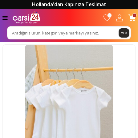
Hollanda'dan Kapınıza Teslimat
0
0
Ara