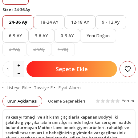
Size :
24-36 Ay
24-36 Ay
18-24 AY
12-18 AY
9 - 12 Ay
6-9 AY
3-6 AY
0-3 AY
Yeni Doğan
3 YAŞ
2 YAŞ
1 Yaş
Sepete Ekle
Listeye Ekle
Tavsiye Et
Fiyat Alarmı
Yorum
Ürün Açıklaması
Ödeme Seçenekleri
Yakası yırtmaçlı ve alt kısmı çıtçıtlarla kapanan Body'yi iki
şekilde giyip çıkarabilirsiniz.İçerisinde hiçbir kanserojen madde
bulundurmayan Mother Love bebek giyim ürünleri- rahatlığı ve
sevimli tasarımları ile bebeğinizin giyiminde vazgeçilmeziniz
olucak..Mother Love imalatında kullanılan hammaddeler-