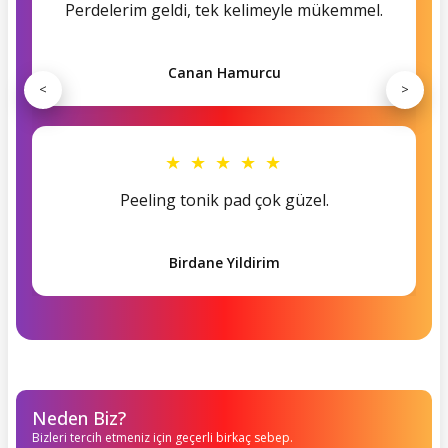
Perdelerim geldi, tek kelimeyle mükemmel.
Canan Hamurcu
<
>
★ ★ ★ ★ ★
Peeling tonik pad çok güzel.
Birdane Yildirim
Neden Biz?
Bizleri tercih etmeniz için geçerli birkaç sebep.