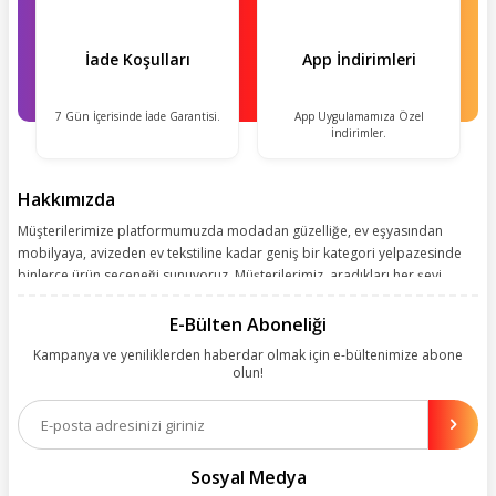
İade Koşulları
App İndirimleri
7 Gün İçerisinde İade Garantisi.
App Uygulamamıza Özel
İndirimler.
Hakkımızda
Müşterilerimize platformumuzda modadan güzelliğe, ev eşyasından
mobilyaya, avizeden ev tekstiline kadar geniş bir kategori yelpazesinde
binlerce ürün seçeneği sunuyoruz. Müşterilerimiz, aradıkları her şeyi
kolayca bularak kusursuz alışveriş deneyiminin keyfini çıkarıyor. Size
kolay, kusursuz ve keyifli bir alışveriş yolculuğu sunarken deneyiminize
E-Bülten Aboneliği
değer katmak için sürekli çalışıyoruz.
Kampanya ve yeniliklerden haberdar olmak için e-bültenimize abone
olun!
Aynı zamanda App uygulamımızı kullanan müşterilerimize özel indirim
olanakları sunuyoruz. Çalışmalarımızı müşterilerimizin memnuniyetini
esas alarak yürütüyoruz.
Sosyal Medya