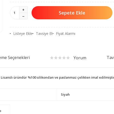
Sepete Ekle
Listeye Ekle
Tavsiye Et
Fiyat Alarmı
me Seçenekleri
Tav
Yorum
 Lisanslı üründür %100 silikondan ve paslanmaz çelikten imal edilmişt
Siyah
e