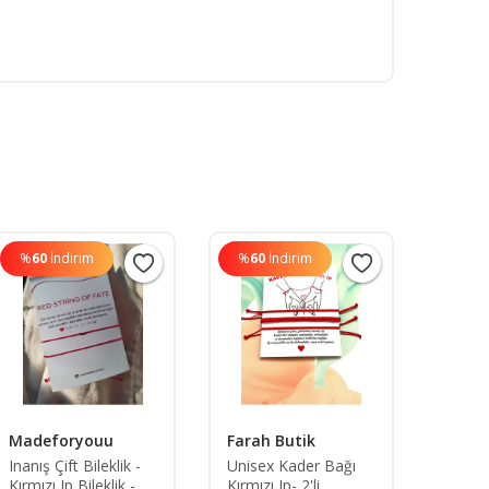
%
60
İndirim
%
60
İndirim
%
60
Madeforyouu
Farah Butik
Birca
Niyet
Inanış Çift Bileklik -
Unisex Kader Bağı
Kırmızı Ip Bileklik -
Kırmızı Ip- 2'li
Doğal 