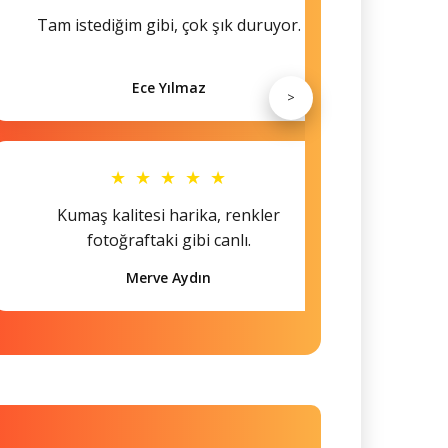
Tam istediğim gibi, çok şık duruyor.
Küçü
Ece Yılmaz
>
★ ★ ★ ★ ★
Kumaş kalitesi harika, renkler
Hem s
fotoğraftaki gibi canlı.
Merve Aydın