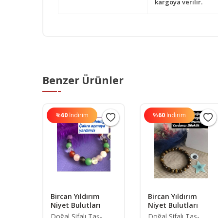
kargoya verilir.
Benzer Ürünler
%
60
İndirim
%
60
İndirim
Bircan Yıldırım
Bircan Yıldırım
Niyet Bulutları
Niyet Bulutları
k
akılan
Doğal Şifalı Taş-
Doğal Şifalı Taş-