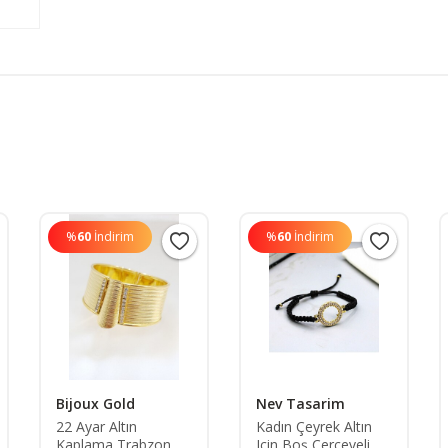
%
60
İndirim
%
60
İndirim
Bijoux Gold
Nev Tasarim
22 Ayar Altın
Kadın Çeyrek Altın
Kaplama Trabzon
Için Boş Çerçeveli