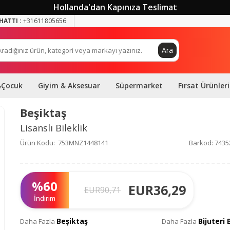
Hollanda'dan Kapınıza Teslimat
HATTI :
+31611805656
Ara
&Çocuk
Giyim & Aksesuar
Süpermarket
Fırsat Ürünleri
Beşiktaş
Lisanslı Bileklik
Ürün Kodu:
753MNZ1448141
Barkod:
7435
%
60
EUR
36,29
EUR
90,71
İndirim
Beşiktaş
Bijuteri 
Daha Fazla
Daha Fazla