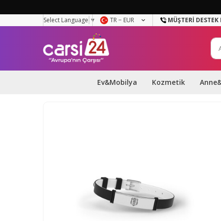
Select Language
▼
TR − EUR
MÜŞTERI DESTEK 
Ev&Mobilya
Kozmetik
Anne