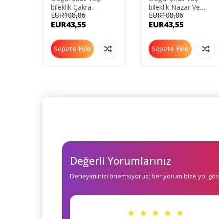
i
bileklik Çakra
bileklik Nazar Ve
EUR108,86
EUR108,86
Açmaya Yardımcı
Negatif Insan
EUR43,55
EUR43,55
Bilekliği
Koruma Yardımcı
Doğal Taş Bilekliği
Sepete Ekle
Sepete Ekle
Değerli Yorumlarınız
Deneyiminizi önemsiyoruz; her yorum bize yol göst
★ ★ ★ ★ ★