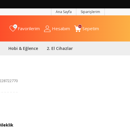
Ana Sayfa
Siparişlerim
0
0
Favorilerim
Hesabım
Sepetim
Hobi & Eğlence
2. El Cihazlar
228722770
Bileklik