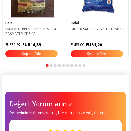
Halal
Halal
MAMMUT PREMIUM 1121 SELLA
BILLUR SALT TUZ IYOTLU 750 GR
BASMATI RICE 5KG
EUR14,39
EUR1,20
EUR35,97
EUR3,00
Sepete Ekle
Sepete Ekle
Değerli Yorumlarınız
Deneyiminizi önemsiyoruz; her yorum bize yol gösterir.
★ ★ ★ ★ ★