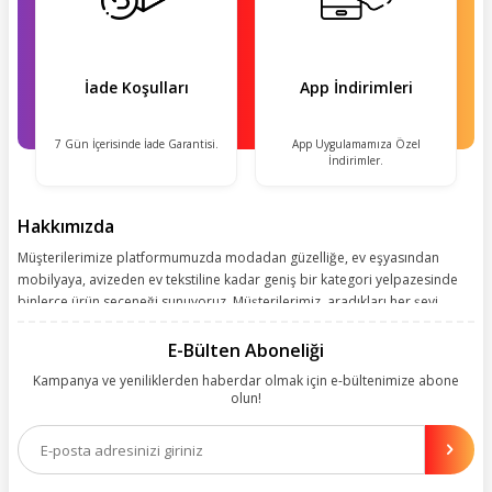
İade Koşulları
App İndirimleri
7 Gün İçerisinde İade Garantisi.
App Uygulamamıza Özel
İndirimler.
Hakkımızda
Müşterilerimize platformumuzda modadan güzelliğe, ev eşyasından
mobilyaya, avizeden ev tekstiline kadar geniş bir kategori yelpazesinde
binlerce ürün seçeneği sunuyoruz. Müşterilerimiz, aradıkları her şeyi
kolayca bularak kusursuz alışveriş deneyiminin keyfini çıkarıyor. Size
kolay, kusursuz ve keyifli bir alışveriş yolculuğu sunarken deneyiminize
E-Bülten Aboneliği
değer katmak için sürekli çalışıyoruz.
Kampanya ve yeniliklerden haberdar olmak için e-bültenimize abone
olun!
Aynı zamanda App uygulamımızı kullanan müşterilerimize özel indirim
olanakları sunuyoruz. Çalışmalarımızı müşterilerimizin memnuniyetini
esas alarak yürütüyoruz.