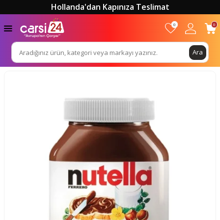
Hollanda'dan Kapınıza Teslimat
0
0
Ara