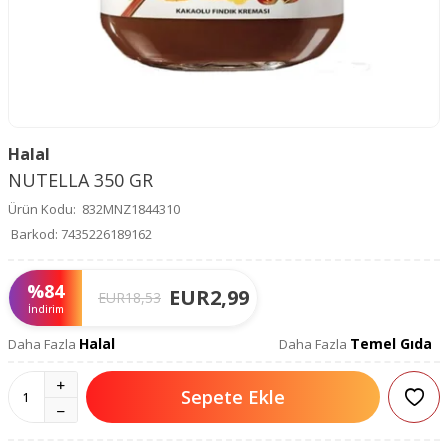
Halal
NUTELLA 350 GR
Ürün Kodu:
832MNZ1844310
Barkod:
7435226189162
%
84
EUR
2,99
EUR
18,53
İndirim
Halal
Temel Gıda
Daha Fazla
Daha Fazla
Sepete Ekle