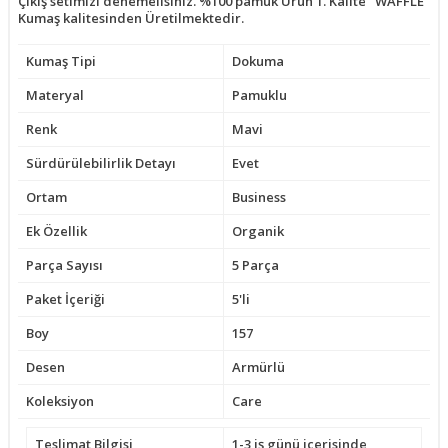
Çıkış setimizi denemelisiniz. %100 pamuk Ürün 1. Kalite ' WAFFLE '
Kumaş kalitesinden Üretilmektedir.
Kumaş Tipi
Dokuma
Materyal
Pamuklu
Renk
Mavi
Sürdürülebilirlik Detayı
Evet
Ortam
Business
Ek Özellik
Organik
Parça Sayısı
5 Parça
Paket İçeriği
5'li
Boy
157
Desen
Armürlü
Koleksiyon
Care
Teslimat Bilgisi
1-3 iş günü içerisinde