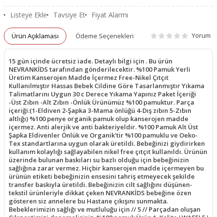
Listeye Ekle
Tavsiye Et
Fiyat Alarmı
Yorum
Ürün Açıklaması
Ödeme Seçenekleri
15 gün içinde ücretsiz iade. Detaylı bilgi için . Bu ürün
NEVRANKİDS tarafından gönderilecektir. %100 Pamuk Yerli
Üretim Kanserojen Madde İçermez Free-Nikel Çıtçıt
Kullanılmıştır Hassas Bebek Cildine Göre Tasarlanmıştır Yıkama
Talimatlarını Uygun 30 c Derece Yıkama Yapınız Paket İçeriği
-Üst Zıbın -Alt Zıbın -Önlük Ürünümüz %100 pamuktur. Parça
içeriği:(1-Eldiven 2-Şapka 3-Mama önlüğü 4-Dış zıbın 5-Zıbın
altlığı) %100 penye organik pamuk olup kanserojen madde
içermez. Anti alerjik ve anti bakteriyeldir. %100 Pamuk Alt Üst
Şapka Eldivenler Önlük ve Organik'tir %100 pamuklu ve Oeko-
Tex standartlarına uygun olarak üretildi. Bebeğinizi giydirirken
kullanım kolaylığı sağlayabilen nikel free çıtçıt kullanıldı. Ürünün
üzerinde bulunan baskıları su bazlı olduğu için bebeğinizin
sağlığına zarar vermez. Hiçbir kanserojen madde içermeyen bu
ürünün etiketi bebeğinizin ensesini tahriş etmeyecek şekilde
transfer baskıyla üretildi. Bebeğinizin cilt sağlığını düşünen-
tekstil ürünleriyle dikkat çeken NEVRANKİDS bebeğine özen
gösteren siz annelere bu Hastane çıkışını sunmakta.
Bebeklerimizin sağlığı ve mutluluğu için // 5 // Parçadan oluşan