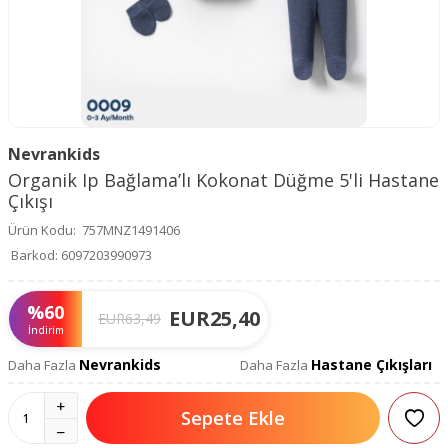
Nevrankids
Organik Ip Bağlama’lı Kokonat Düğme 5'li Hastane
Çıkışı
Ürün Kodu:
757MNZ1491406
Barkod:
6097203990973
%
60
EUR
25,40
EUR
63,49
İndirim
Nevrankids
Hastane Çıkışları
Daha Fazla
Daha Fazla
Sepete Ekle