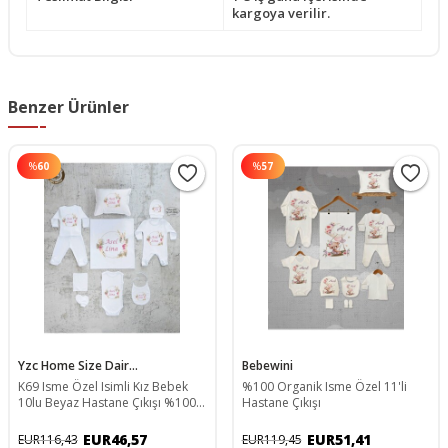
kargoya verilir.
Benzer Ürünler
%
60
%
57
Yzc Home Size Dair...
Bebewini
K69 Isme Özel Isimli Kız Bebek
%100 Organik Isme Özel 11'li
10lu Beyaz Hastane Çıkışı %100
Hastane Çıkışı
Pamuk
EUR46,57
EUR51,41
EUR116,43
EUR119,45