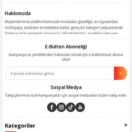
Hakkımızda
Müşterilerimize platformumuzda modadan güzelliğe, ev eşyasından
mobilyaya, avizeden ev tekstiline kadar geniş bir kategori yelpazesinde
binlerce ürün seçeneği sunuyoruz. Müşterilerimiz, aradıkları her şeyi
kolayca bularak kusursuz alışveriş deneyiminin keyfini çıkarıyor. Size
kolay, kusursuz ve keyifli bir alışveriş yolculuğu sunarken deneyiminize
E-Bülten Aboneliği
değer katmak için sürekli çalışıyoruz.
Kampanya ve yeniliklerden haberdar olmak için e-bültenimize abone
olun!
Aynı zamanda App uygulamımızı kullanan müşterilerimize özel indirim
olanakları sunuyoruz. Çalışmalarımızı müşterilerimizin memnuniyetini
esas alarak yürütüyoruz.
Sosyal Medya
Takipçilerimize özel kampanyalar için sosyal medyadan bizleri takip edin.
Kategoriler