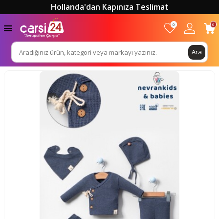
Hollanda'dan Kapınıza Teslimat
0
0
Ara