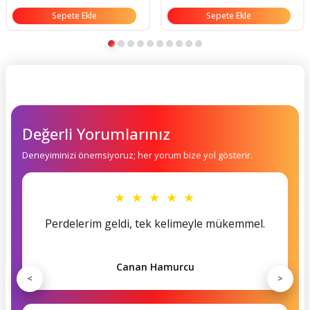
Sepete Ekle
Sepete Ekle
Değerli Yorumlarınız
Deneyiminizi önemsiyoruz; her yorum bize yol gösterir.
★ ★ ★ ★ ★
Perdelerim geldi, tek kelimeyle mükemmel.
Canan Hamurcu
<
>