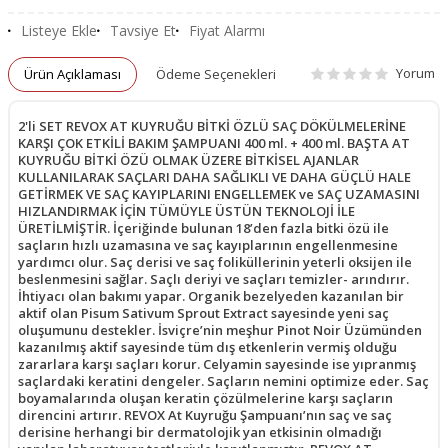
Listeye Ekle
Tavsiye Et
Fiyat Alarmı
Yorum
Ürün Açıklaması
Ödeme Seçenekleri
2'li SET REVOX AT KUYRUĞU BİTKİ ÖZLÜ SAÇ DÖKÜLMELERİNE
KARŞI ÇOK ETKİLİ BAKIM ŞAMPUANI 400 ml. + 400 ml. BAŞTA AT
KUYRUĞU BİTKİ ÖZÜ OLMAK ÜZERE BİTKİSEL AJANLAR
KULLANILARAK SAÇLARI DAHA SAĞLIKLI VE DAHA GÜÇLÜ HALE
GETİRMEK VE SAÇ KAYIPLARINI ENGELLEMEK ve SAÇ UZAMASINI
HIZLANDIRMAK İÇİN TÜMÜYLE ÜSTÜN TEKNOLOJİ İLE
ÜRETİLMİŞTİR. İçeriğinde bulunan 18’den fazla bitki özü ile
saçların hızlı uzamasına ve saç kayıplarının engellenmesine
yardımcı olur. Saç derisi ve saç foliküllerinin yeterli oksijen ile
beslenmesini sağlar. Saçlı deriyi ve saçları temizler- arındırır.
İhtiyacı olan bakımı yapar. Organik bezelyeden kazanılan bir
aktif olan Pisum Sativum Sprout Extract sayesinde yeni saç
oluşumunu destekler. İsviçre’nin meşhur Pinot Noir Üzümünden
kazanılmış aktif sayesinde tüm dış etkenlerin vermiş olduğu
zararlara karşı saçları korur. Celyamin sayesinde ise yıpranmış
saçlardaki keratini dengeler. Saçların nemini optimize eder. Saç
boyamalarında oluşan keratin çözülmelerine karşı saçların
direncini artırır. REVOX At Kuyruğu Şampuanı’nın saç ve saç
derisine herhangi bir dermatolojik yan etkisinin olmadığı