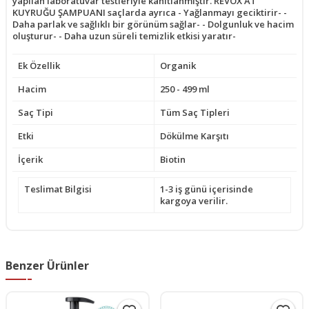
yapılan laboratuvar testleriyle kanıtlanmıştır. REVOX AT
KUYRUĞU ŞAMPUANI saçlarda ayrıca - Yağlanmayı geciktirir- -
Daha parlak ve sağlıklı bir görünüm sağlar- - Dolgunluk ve hacim
oluşturur- - Daha uzun süreli temizlik etkisi yaratır-
Ek Özellik
Organik
Hacim
250 - 499 ml
Saç Tipi
Tüm Saç Tipleri
Etki
Dökülme Karşıtı
İçerik
Biotin
Teslimat Bilgisi
1-3 iş günü içerisinde
kargoya verilir.
Benzer Ürünler