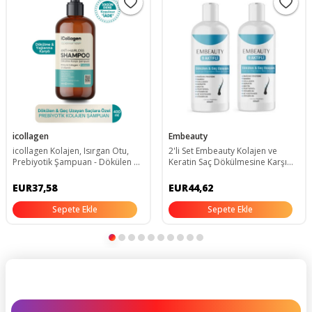
icollagen
Embeauty
icollagen Kolajen, Isırgan Otu,
2'li Set Embeauty Kolajen ve
Prebiyotik Şampuan - Dökülen Ve
Keratin Saç Dökülmesine Karşı
Geç Uzayan Yağlanma Karşıtı
Hızlı Sac Uzatıcı Dolgunlaştırıcı
Onarıcı Besleyici Şampuan 2 x
EUR37,58
EUR44,62
400 ml
Sepete Ekle
Sepete Ekle