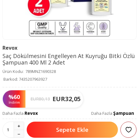
Revox
Saç Dökülmesini Engelleyen At Kuyruğu Bitki Özlü
Şampuan 400 Ml 2 Adet
Ürün Kodu:
789MNZ1690328
Barkod:
7435207963927
%
60
EUR
32,05
EUR
80,13
İndirim
Revox
Şampuan
Daha Fazla
Daha Fazla
Sepete Ekle