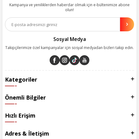
değer katmak için sürekli çalışıyoruz.
Kampanya ve yeniliklerden haberdar olmak için e-bültenimize abone
olun!
Aynı zamanda App uygulamımızı kullanan müşterilerimize özel indirim
olanakları sunuyoruz. Çalışmalarımızı müşterilerimizin memnuniyetini
esas alarak yürütüyoruz.
Sosyal Medya
Takipçilerimize özel kampanyalar için sosyal medyadan bizleri takip edin.
Kategoriler
Önemli Bilgiler
Hızlı Erişim
Adres & İletişim