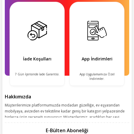
İade Koşulları
App İndirimleri
7 Gün İçerisinde İade Garantisi.
App Uygulamamıza Özel
İndirimler.
Hakkımızda
Müşterilerimize platformumuzda modadan güzelliğe, ev eşyasından
mobilyaya, avizeden ev tekstiline kadar geniş bir kategori yelpazesinde
binlerce ürün seçeneği sunuyoruz. Müşterilerimiz, aradıkları her şeyi
kolayca bularak kusursuz alışveriş deneyiminin keyfini çıkarıyor. Size
kolay, kusursuz ve keyifli bir alışveriş yolculuğu sunarken deneyiminize
E-Bülten Aboneliği