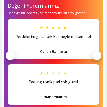
Değerli Yorumlarınız
Deneyiminizi önemsiyoruz; her yorum bize yol gösterir.
★ ★ ★ ★ ★
Perdelerim geldi, tek kelimeyle mükemmel.
Canan Hamurcu
<
>
★ ★ ★ ★ ★
Peeling tonik pad çok güzel.
Birdane Yildirim