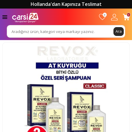
Hollanda'dan Kapınıza Teslimat
0
0
Ara