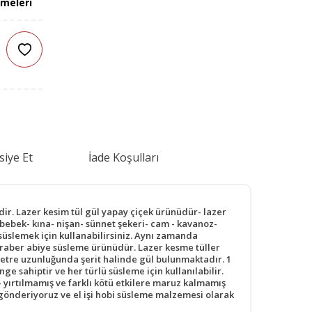
emeleri
siye Et
İade Koşulları
ir. Lazer kesim tül gül yapay çiçek ürünüdür- lazer
- bebek- kına- nişan- sünnet şekeri- cam - kavanoz-
i süslemek için kullanabilirsiniz. Aynı zamanda
 beraber abiye süsleme ürünüdür. Lazer kesme tüller
metre uzunluğunda şerit halinde gül bulunmaktadır. 1
e sahiptir ve her türlü süsleme için kullanılabilir.
- yırtılmamış ve farklı kötü etkilere maruz kalmamış
 gönderiyoruz ve el işi hobi süsleme malzemesi olarak