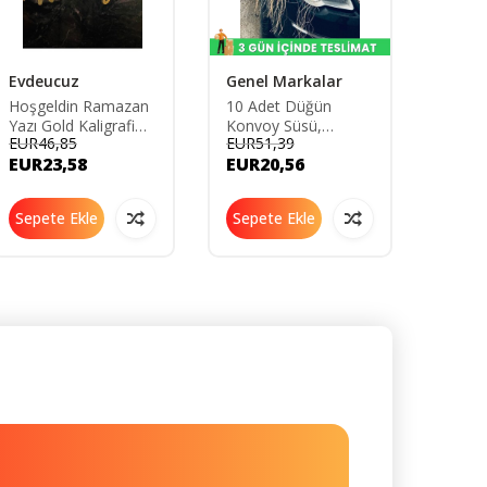
Evdeucuz
Genel Markalar
Azeb
Hoşgeldin Ramazan
10 Adet Düğün
Hoşge
Yazı Gold Kaligrafi
Konvoy Süsü,
Gold Y
EUR46,85
EUR51,39
EUR49
Ledli Oda Süsleme
Sünnet Konvoy Süsü
Balon
EUR23,58
EUR20,56
EUR1
Peri Led
YENİ-HD-DEV-
Ayı Sü
KAMPANYA-X385
Sepete Ekle
Sepete Ekle
Sepe