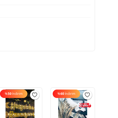
%
50
İndirim
%
60
İndirim
%
60