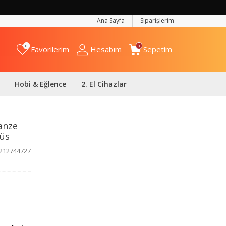
Ana Sayfa
Siparişlerim
0
0
Favorilerim
Hesabım
Sepetim
Hobi & Eğlence
2. El Cihazlar
anze
Süs
212744727