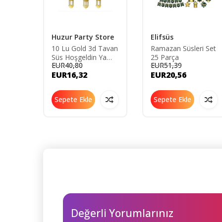
Huzur Party Store
Elifsüs
10 Lu Gold 3d Tavan
Ramazan Süsleri Set
Süs Hoşgeldin Ya
25 Parça
EUR40,80
EUR51,39
ldin
Şehri Ramazan
EUR16,32
EUR20,56
sı
Bayramı 11 Ayın
e
Sultanı Sarkıt Dini
an
Islami Süsü
Sepete Ekle
Sepete Ekle
Değerli Yorumlarınız