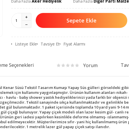
Aker Hediyelik
Diğer Parti Malz
Daha Fazla
Daha Fazla
Sepete Ekle
Listeye Ekle
Tavsiye Et
Fiyat Alarmı
me Seçenekleri
Tav
Yorum
 Kenar Süsü Tekstil Tasarım Kumaşı Yapay Süs gülleri görseldeki gibid
 süslemek için kullanımı yaygınlaşmıştır. Ürünün kullanım alanları nikah
cı - havlu - baby shower yastık hediyeliklerinizi yada farklı bir objeniz
 vazgeçilmezdir. Tekstil sanayinde sıkça kullanılmaktadır ve gelinlikle
 adet gül bulunmaktadır. 1 paket içerisinde toplamda 10 yard yani 9-14 
gül çiçeği bulunuyor. Yapay çiçek modeli olan lazer kesim gül- canlı reng
. Ürünün geri iadesi yapılırken kesinlikle deforme olmamış- ıslanmamış
abul edilmeyecektir. Müşterilerimize sıfır- yani hiç kullanılmamış ürün
derilecektir. 1 metrelik lazer gül yapay çiçek satışı ilanıdır.