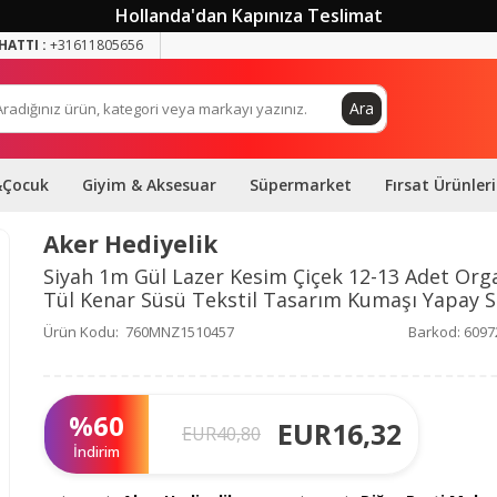
Hollanda'dan Kapınıza Teslimat
HATTI :
+31611805656
Ara
&Çocuk
Giyim & Aksesuar
Süpermarket
Fırsat Ürünleri
Aker Hediyelik
Siyah 1m Gül Lazer Kesim Çiçek 12-13 Adet Org
Tül Kenar Süsü Tekstil Tasarım Kumaşı Yapay 
Ürün Kodu:
760MNZ1510457
Barkod:
6097
%
60
EUR
16,32
EUR
40,80
İndirim