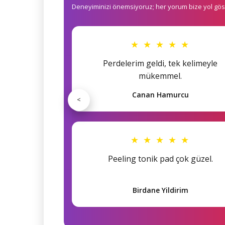
Deneyiminizi önemsiyoruz; her yorum bize yol göst
★ ★ ★ ★ ★
Perdelerim geldi, tek kelimeyle
mükemmel.
Canan Hamurcu
<
★ ★ ★ ★ ★
Peeling tonik pad çok güzel.
Birdane Yildirim