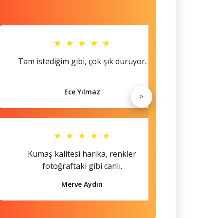
★ ★ ★ ★ ★
Tam istediğim gibi, çok şık duruyor.
Küçü
Ece Yılmaz
>
★ ★ ★ ★ ★
Kumaş kalitesi harika, renkler
Hem s
fotoğraftaki gibi canlı.
Merve Aydın