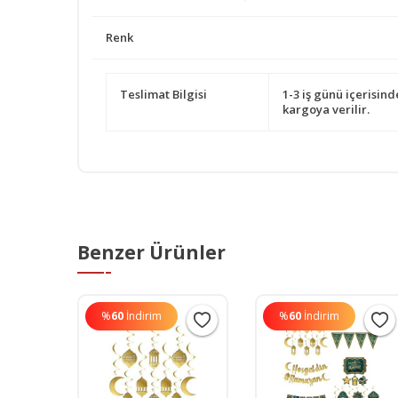
Renk
Teslimat Bilgisi
1-3 iş günü içerisind
kargoya verilir.
Benzer Ürünler
%
60
İndirim
%
60
İndirim