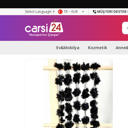
Select Language
▼
TR − EUR
MÜŞTERI DESTEK 
Ev&Mobilya
Kozmetik
Anne