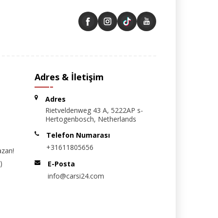
Adres & İletişim
Adres
Rietveldenweg 43 A, 5222AP s-
Hertogenbosch, Netherlands
Telefon Numarası
+31611805656
azan!
)
E-Posta
info@carsi24.com