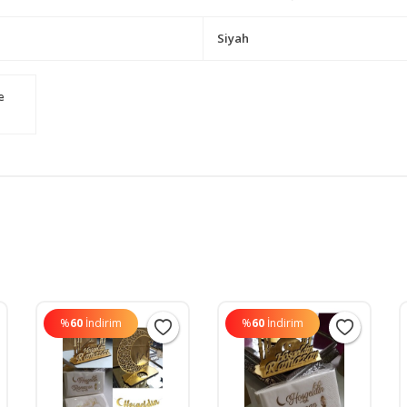
Siyah
e
%
60
İndirim
%
60
İndirim