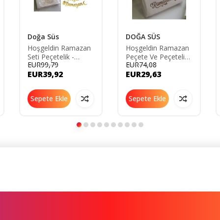
Doğa Süs
DOĞA SÜS
Hoşgeldin Ramazan
Hoşgeldin Ramazan
Seti Peçetelik -
Peçete Ve Peçetelik
EUR99,79
EUR74,08
Mumluk
Set PÇT
EUR39,92
EUR29,63
Sepete Ekle
Sepete Ekle