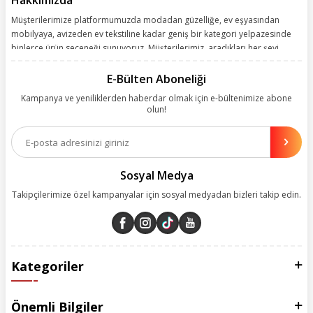
Hakkımızda
Müşterilerimize platformumuzda modadan güzelliğe, ev eşyasından
mobilyaya, avizeden ev tekstiline kadar geniş bir kategori yelpazesinde
binlerce ürün seçeneği sunuyoruz. Müşterilerimiz, aradıkları her şeyi
kolayca bularak kusursuz alışveriş deneyiminin keyfini çıkarıyor. Size
kolay, kusursuz ve keyifli bir alışveriş yolculuğu sunarken deneyiminize
E-Bülten Aboneliği
değer katmak için sürekli çalışıyoruz.
Kampanya ve yeniliklerden haberdar olmak için e-bültenimize abone
olun!
Aynı zamanda App uygulamımızı kullanan müşterilerimize özel indirim
olanakları sunuyoruz. Çalışmalarımızı müşterilerimizin memnuniyetini
esas alarak yürütüyoruz.
Sosyal Medya
Takipçilerimize özel kampanyalar için sosyal medyadan bizleri takip edin.
Kategoriler
Önemli Bilgiler