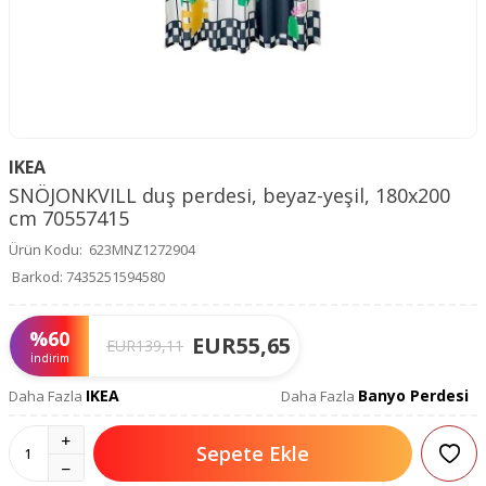
IKEA
SNÖJONKVILL duş perdesi, beyaz-yeşil, 180x200
cm 70557415
Ürün Kodu:
623MNZ1272904
Barkod:
7435251594580
%
60
EUR
55,65
EUR
139,11
İndirim
IKEA
Banyo Perdesi
Daha Fazla
Daha Fazla
Sepete Ekle