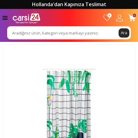
Hollanda'dan Kapınıza Teslimat
0
0
Ara