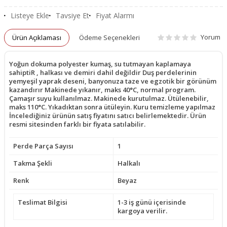
Listeye Ekle
Tavsiye Et
Fiyat Alarmı
Yorum
Ürün Açıklaması
Ödeme Seçenekleri
Yoğun dokuma polyester kumaş, su tutmayan kaplamaya
sahiptiR , halkası ve demiri dahil değildir Duş perdelerinin
yemyeşil yaprak deseni, banyonuza taze ve egzotik bir görünüm
kazandırır Makinede yıkanır, maks 40°C, normal program.
Çamaşır suyu kullanılmaz. Makinede kurutulmaz. Ütülenebilir,
maks 110°C. Yıkadıktan sonra ütüleyin. Kuru temizleme yapılmaz
İncelediğiniz ürünün satış fiyatını satıcı belirlemektedir. Ürün
resmi sitesinden farklı bir fiyata satılabilir.
Perde Parça Sayısı
1
Takma Şekli
Halkalı
Renk
Beyaz
Teslimat Bilgisi
1-3 iş günü içerisinde
kargoya verilir.