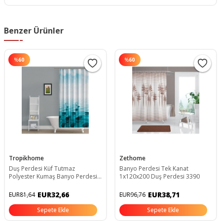
Benzer Ürünler
%
60
%
60
Tropikhome
Zethome
Duş Perdesi Küf Tutmaz
Banyo Perdesi Tek Kanat
Polyester Kumaş Banyo Perdesi
1x120x200 Duş Perdesi 3390
Tek Kanat Banyo Dekorasyon
Perdesi 180x200 Cm
EUR32,66
EUR38,71
EUR81,64
EUR96,76
Sepete Ekle
Sepete Ekle