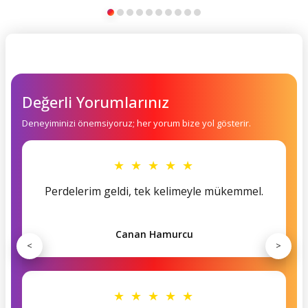
Değerli Yorumlarınız
Deneyiminizi önemsiyoruz; her yorum bize yol gösterir.
★ ★ ★ ★ ★
Perdelerim geldi, tek kelimeyle mükemmel.
Canan Hamurcu
<
>
★ ★ ★ ★ ★