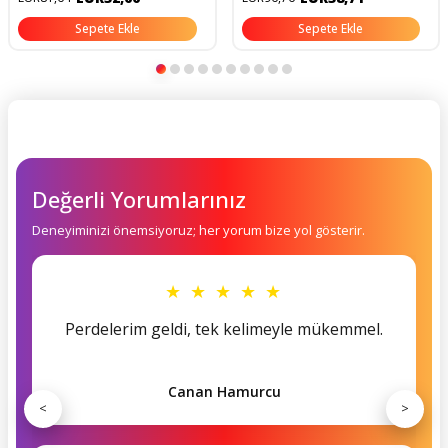
Sepete Ekle
Sepete Ekle
Değerli Yorumlarınız
Deneyiminizi önemsiyoruz; her yorum bize yol gösterir.
★ ★ ★ ★ ★
Perdelerim geldi, tek kelimeyle mükemmel.
Canan Hamurcu
<
>