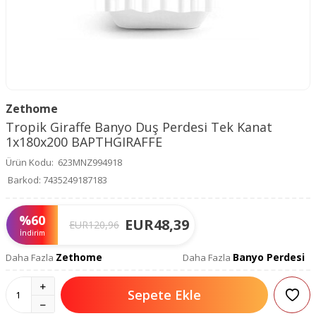
Zethome
Tropik Giraffe Banyo Duş Perdesi Tek Kanat
1x180x200 BAPTHGIRAFFE
Ürün Kodu:
623MNZ994918
Barkod:
7435249187183
%
60
EUR
48,39
EUR
120,96
İndirim
Zethome
Banyo Perdesi
Daha Fazla
Daha Fazla
Sepete Ekle