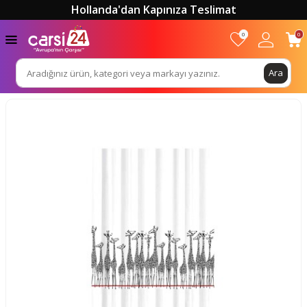
Hollanda'dan Kapınıza Teslimat
0
0
Ara