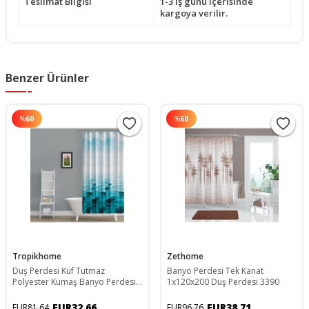
Teslimat Bilgisi
1-3 iş günü içerisinde
kargoya verilir.
Benzer Ürünler
%
60
%
60
Tropikhome
Zethome
Duş Perdesi Küf Tutmaz
Banyo Perdesi Tek Kanat
Polyester Kumaş Banyo Perdesi
1x120x200 Duş Perdesi 3390
Tek Kanat Banyo Dekorasyon
Perdesi 180x200 Cm
EUR32,66
EUR38,71
EUR81,64
EUR96,76