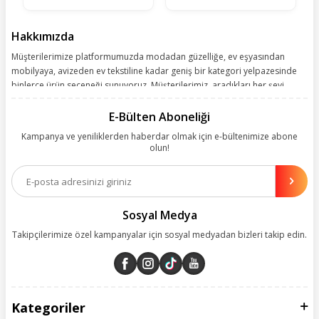
Hakkımızda
Müşterilerimize platformumuzda modadan güzelliğe, ev eşyasından
mobilyaya, avizeden ev tekstiline kadar geniş bir kategori yelpazesinde
binlerce ürün seçeneği sunuyoruz. Müşterilerimiz, aradıkları her şeyi
kolayca bularak kusursuz alışveriş deneyiminin keyfini çıkarıyor. Size
kolay, kusursuz ve keyifli bir alışveriş yolculuğu sunarken deneyiminize
E-Bülten Aboneliği
değer katmak için sürekli çalışıyoruz.
Kampanya ve yeniliklerden haberdar olmak için e-bültenimize abone
olun!
Aynı zamanda App uygulamımızı kullanan müşterilerimize özel indirim
olanakları sunuyoruz. Çalışmalarımızı müşterilerimizin memnuniyetini
esas alarak yürütüyoruz.
Sosyal Medya
Takipçilerimize özel kampanyalar için sosyal medyadan bizleri takip edin.
Kategoriler