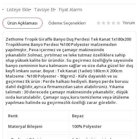
Listeye Ekle
Tavsiye Et
Fiyat Alarmı
Yorum
Ürün Açıklaması
Ödeme Seçenekleri
Zethome Tropik Giraffe Banyo Duş Perdesi Tek Kanat 1x180x200
Tropikhome Banyo Perdesi %100 Polyester malzemeden
yapılmıştır, Peva içermez ve çamaşır makinesinde
yıkanabilir.Solmaz, yırtılmaz ve leke tutmaz özelliklere sahip
olup yüksek kalite bir üründür. Su geçirmez özelliğiyle sayesinde
banyo zemininin kuru kalmasını sağlar ve size daha güzel bir duş
keyfi imkanı sunar. Boyut : Tek Kanat (1adet) 180cm X 200cm
Malzeme : %100 Polyester - 90grm2 - Küfe dayanıklı ve su
geçirmez Ek ürün : Perde halkası hediyeli. Banyo perde borusu
dahil değildir,ayrıca firmamızdan satın alabilirsiniz. Yıkama
talimatı : 30 derecede çamaşır makinesinde yıkanabilir, düşük
ısıda kurutulabilir, Çamaşır suyu,kuru temizleme veya ütüleme
yapılması halinde su geçirmezlik özelliği zarar görebilir.
Renk
Beyaz
Materyal Bileşeni
100% Polyester